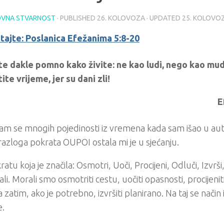
VNA STVARNOST
· PUBLISHED
26. KOLOVOZA
· UPDATED
25. KOLOVO
itajte: Poslanica Efežanima 5:8-20
te dakle pomno kako živite: ne kao ludi, nego kao mud
tite vrijeme, jer su dani zli!
E
am se mnogih pojedinosti iz vremena kada sam išao u aut
azloga pokrata OUPOI ostala mi je u sjećanju.
ratu koja je značila: Osmotri, Uoči, Procijeni, Odluči, Izvrš
li. Morali smo osmotriti cestu, uočiti opasnosti, procijeniti 
 a zatim, ako je potrebno, izvršiti planirano. Na taj se način
e.