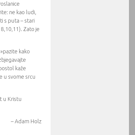
Poslanice
te: ne kao ludi,
 s puta – stari
 8,10,11). Zato je
 »pazite kako
izbjegavajte
apostol kaže
ite u svome srcu
t u Kristu
– Adam Holz