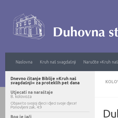
Skip to content
Naslovna
Kruh naš svagdašnji
Naručite »Kruh naš
Dnevno čitanje Biblije »Kruh naš
KOLO
svagdašnji« za proteklih pet dana
Utjecati na naraštaje
8. kolovoza
Objavi to svojoj djeci i djeci svoje djece!
Ponovljeni zak. 4:9
Du
Bog je jači