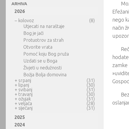
Mož
ARHIVA
2026
Efežani
nego ka
–
kolovoz
(8)
Utjecati na naraštaje
način ž
Bog je jači
upozor
Protuotrov za strah
Otvorite vrata
Reč
Pomoć koju Bog pruža
hodate«
Uzdati se u Boga
zamke k
Živjeti u nedužnosti
»uvidit
Božja Bolja domovina
+
srpanj
(31)
Gospodi
+
lipanj
(30)
+
svibanj
(31)
+
travanj
(30)
Bez
+
ožujak
(31)
oslanja
+
veljača
(28)
+
siječanj
(31)
2025
2024