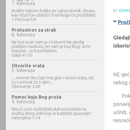
7. kolovoza
Budite trijezni i bdijte jer vaš protivnik, đavao,
BY
DUHO
kao ričući lav obilazi i traži koga će proždrijeti.
1 Petrova 5:8
Proč
Protuotrov za strah
6. kolovoza
Gledaj
Ne boj se jer sam ja s tobom! Ne gledaj
iskoris
plašljivo naokolo, jer sam ja tvoj Bog! Ja te
krijepim. Ja ti pomažem.
Izaija 41:10
Otvorite vrata
5. kolovoza
NE sjeć
... onome tko čuje moj glas i otvori vrata, ući
ću i večerat ću s njim...
nekog r
Otkrivenje 3:20
Pok
Pomoć koju Bog pruža
4. kolovoza
ponavlja
Nisu li svi ti služiteljski duhovi poslani na
učiniti,
službu zbog onih koji će baštiniti spasenje?
Hebrejima 1:14
nesreć