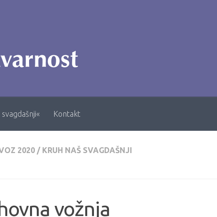
 svagdašnji«
Kontakt
VOZ 2020
/
KRUH NAŠ SVAGDAŠNJI
hovna vožnja