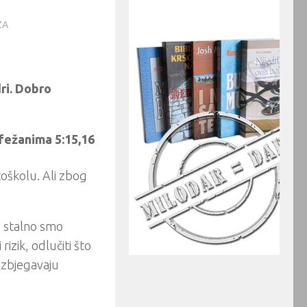
ZA
ri. Dobro
fežanima 5:15,16
oškolu. Ali zbog
i, stalno smo
rizik, odlučiti što
 izbjegavaju