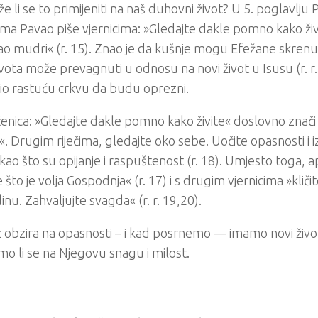
e li se to primijeniti na naš duhovni život? U 5. poglavlju 
ma Pavao piše vjernicima: »Gledajte dakle pomno kako živi
o mudri« (r. 15). Znao je da kušnje mogu Efežane skrenuti
ivota može prevagnuti u odnosu na novi život u Isusu (r. r.
io rastuću crkvu da budu oprezni.
enica: »Gledajte dakle pomno kako živite« doslovno znači
. Drugim riječima, gledajte oko sebe. Uočite opasnosti i 
ao što su opijanje i raspuštenost (r. 18). Umjesto toga, 
e što je volja Gospodnja« (r. 17) i s drugim vjernicima »klič
nu. Zahvaljujte svagda« (r. r. 19,20).
 obzira na opasnosti – i kad posrnemo –– imamo novi živo
mo li se na Njegovu snagu ​​i milost.