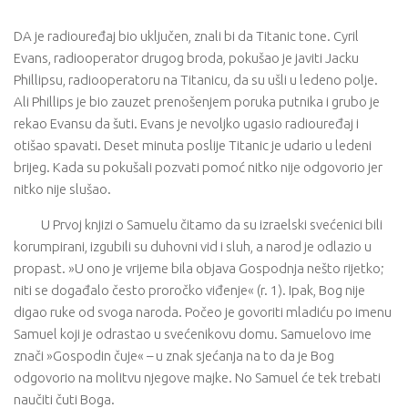
DA je radiouređaj bio uključen, znali bi da Titanic tone. Cyril
Evans, radiooperator drugog broda, pokušao je javiti Jacku
Phillipsu, radiooperatoru na Titanicu, da su ušli u ledeno polje.
Ali Phillips je bio zauzet prenošenjem poruka putnika i grubo je
rekao Evansu da šuti. Evans je nevoljko ugasio radiouređaj i
otišao spavati. Deset minuta poslije Titanic je udario u ledeni
brijeg. Kada su pokušali pozvati pomoć nitko nije odgovorio jer
nitko nije slušao.
U Prvoj knjizi o Samuelu čitamo da su izraelski svećenici bili
korumpirani, izgubili su duhovni vid i sluh, a narod je odlazio u
propast. »U ono je vrijeme bila objava Gospodnja nešto rijetko;
niti se događalo često proročko viđenje« (r. 1). Ipak, Bog nije
digao ruke od svoga naroda. Počeo je govoriti mladiću po imenu
Samuel koji je odrastao u svećenikovu domu. Samuelovo ime
znači »Gospodin čuje« – u znak sjećanja na to da je Bog
odgovorio na molitvu njegove majke. No Samuel će tek trebati
naučiti čuti Boga.