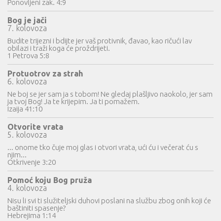
Ponovljeni zak. 4:9
Bog je jači
7. kolovoza
Budite trijezni i bdijte jer vaš protivnik, đavao, kao ričući lav
obilazi i traži koga će proždrijeti.
1 Petrova 5:8
Protuotrov za strah
6. kolovoza
Ne boj se jer sam ja s tobom! Ne gledaj plašljivo naokolo, jer sam
ja tvoj Bog! Ja te krijepim. Ja ti pomažem.
Izaija 41:10
Otvorite vrata
5. kolovoza
... onome tko čuje moj glas i otvori vrata, ući ću i večerat ću s
njim...
Otkrivenje 3:20
Pomoć koju Bog pruža
4. kolovoza
Nisu li svi ti služiteljski duhovi poslani na službu zbog onih koji će
baštiniti spasenje?
Hebrejima 1:14