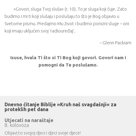
»Govori, sluga Tvoj sluša« (r. 10). To je sluga koji čuje. Zato
budimo i mi ti koji slušaju i poslušaju to što je Bog objavio u
Svetome pismu. Predajmo Mu život i budimo ponizni sluge – oni
koji imaju uključen svoj ‘radiouređaj’.
– Glenn Packiam
Isuse, hvala Ti što si Ti Bog koji govori. Govori nam i
pomogni da Te poslušamo.
Dnevno čitanje Biblije »Kruh naš svagdašnji« za
proteklih pet dana
Utjecati na naraštaje
8. kolovoza
Objavi to svojoj djeci i djeci svoje djece!