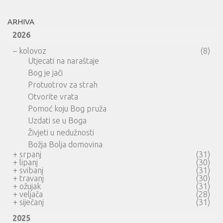
ARHIVA
2026
–
kolovoz
(8)
Utjecati na naraštaje
Bog je jači
Protuotrov za strah
Otvorite vrata
Pomoć koju Bog pruža
Uzdati se u Boga
Živjeti u nedužnosti
Božja Bolja domovina
+
srpanj
(31)
+
lipanj
(30)
+
svibanj
(31)
+
travanj
(30)
+
ožujak
(31)
+
veljača
(28)
+
siječanj
(31)
2025