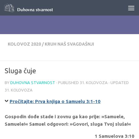
Skip to content
KOLOVOZ 2020
/
KRUH NAŠ SVAGDAŠNJI
Sluga čuje
BY
DUHOVNA STVARNOST
· PUBLISHED
31. KOLOVOZA
· UPDATED
31. KOLOVOZA
Pročitajte: Prva knjiga o Samuelu 3:1-10
Gospodin dođe stade i zovnu ga kao prije: »Samuele,
Samuele!« Samuel odgovori: »Govori, sluga Tvoj sluša!«
1 Samuelova 3:10