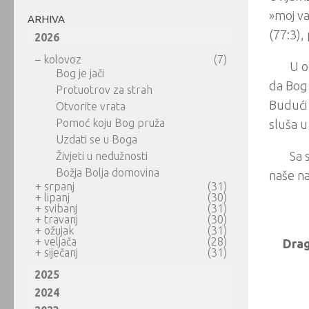
»moj va
ARHIVA
(77:3), 
2026
–
kolovoz
(7)
U o
Bog je jači
da Bog 
Protuotrov za strah
Budući 
Otvorite vrata
Pomoć koju Bog pruža
sluša 
Uzdati se u Boga
Sa 
Živjeti u nedužnosti
Božja Bolja domovina
naše na
+
srpanj
(31)
+
lipanj
(30)
+
svibanj
(31)
+
travanj
(30)
+
ožujak
(31)
+
veljača
(28)
Drag
+
siječanj
(31)
2025
2024