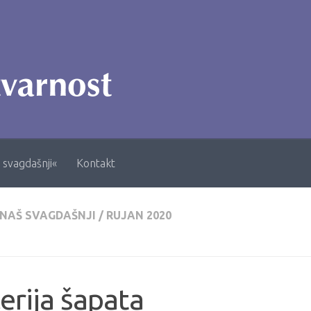
 svagdašnji«
Kontakt
 NAŠ SVAGDAŠNJI
/
RUJAN 2020
erija šapata