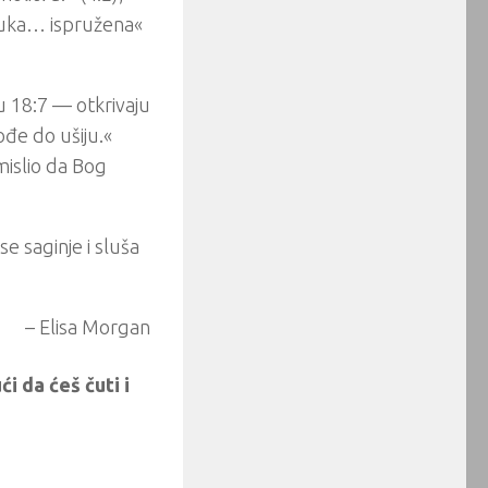
 ruka… ispružena«
 18:7 –– otkrivaju
ođe do ušiju.«
mislio da Bog
e saginje i sluša
– Elisa Morgan
i da ćeš čuti i