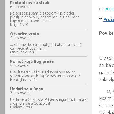
Protuotrov za strah
6. kolovoza
BY
DUHO
Ne boj se jer sam ja s tobom! Ne gledaj
plašljivo naokolo, jer sam ja tvoj Bog! Ja te
Proči
krijepim. Ja ti pomažem.
Izaija 41:10
Povika
Otvorite vrata
5. kolovoza
... onome tko čuje moj glas i otvori vrata, ući
ću i večerat ću s njim...
Otkrivenje 3:20
U visok
Pomoć koju Bog pruža
stuba d
4. kolovoza
Nisu li svi ti služiteljski duhovi poslani na
galerij
službu zbog onih koji će baštiniti spasenje?
zakrivlj
Hebrejima 1:14
Uzdati se u Boga
O, 
3. kolovoza
Psalmi 
Uzdaj se u Gospoda! Priberi snagu! Budi hrabra
srca i ufaj se u Gospoda!
šapate.
Psalam 27:14
Uvijek 