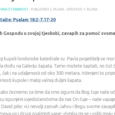
VNA STVARNOST
· PUBLISHED
2. RUJNA
· UPDATED
1. RUJNA
tajte: Psalam 18:2-7,17-20
h Gospodu u svojoj tjeskobi, zavapih za pomoć svom
oj kupoli londonske katedrale sv. Pavla posjetitelji se mo
a dođu na Galeriju šapata. Tamo možete šaptati, no čut 
e, čak i na udaljenosti od oko 300 metara. Inženjeri to pri
enosti kupole i maloj valnoj duljini šapata.
kako čeznemo za time da smo sigurni da Bog čuje naše oč
su ispunjeni svjedočanstvima da nas On čuje – naše vapaje
 David piše: »U nevolji zazvah Jahvu i Bogu svome zavapih« 
iznova on i drugi psalmisti vape: »Smiluj mi se i usliši moju 