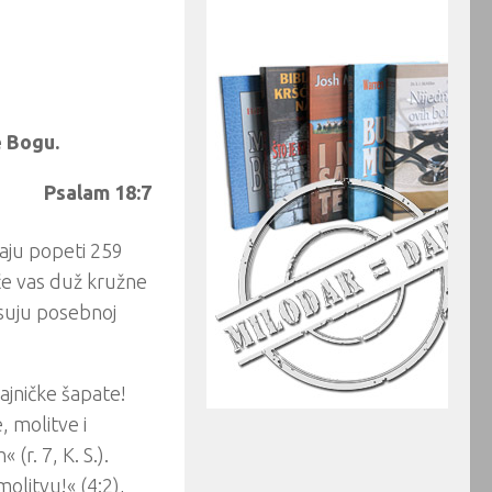
e Bogu.
Psalam 18:7
raju popeti 259
će vas duž kružne
pisuju posebnoj
ajničke šapate!
, molitve i
(r. 7, K. S.).
molitvu!« (4:2),