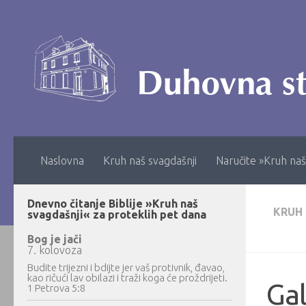
Skip to content
Naslovna
Kruh naš svagdašnji
Naručite »Kruh naš
Dnevno čitanje Biblije »Kruh naš
KRUH
svagdašnji« za proteklih pet dana
Bog je jači
7. kolovoza
Budite trijezni i bdijte jer vaš protivnik, đavao,
kao ričući lav obilazi i traži koga će proždrijeti.
Gal
1 Petrova 5:8