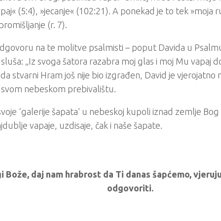
paj« (5:4), »jecanje« (102:21). A ponekad je to tek »moja
promišljanje (r. 7).
dgovoru na te molitve psalmisti – poput Davida u Psalmu
sluša: „Iz svoga šatora razabra moj glas i moj Mu vapaj d
da stvarni Hram još nije bio izgrađen, David je vjerojatno 
u svom nebeskom prebivalištu.
svoje ‘galerije šapata’ u nebeskoj kupoli iznad zemlje Bog s
jdublje vapaje, uzdisaje, čak i naše šapate.
i Bože, daj nam hrabrost da Ti danas šapćemo, vjerujuć
odgovoriti.