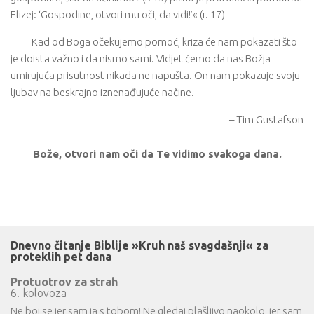
Elizej: ‘Gospodine, otvori mu oči, da vidi!’« (r. 17)
Kad od Boga očekujemo pomoć, kriza će nam pokazati što
je doista važno i da nismo sami. Vidjet ćemo da nas Božja
umirujuća prisutnost nikada ne napušta. On nam pokazuje svoju
ljubav na beskrajno iznenađujuće načine.
– Tim Gustafson
Bože, otvori nam oči da Te vidimo svakoga dana.
Dnevno čitanje Biblije »Kruh naš svagdašnji« za
proteklih pet dana
Protuotrov za strah
6. kolovoza
Ne boj se jer sam ja s tobom! Ne gledaj plašljivo naokolo, jer sam