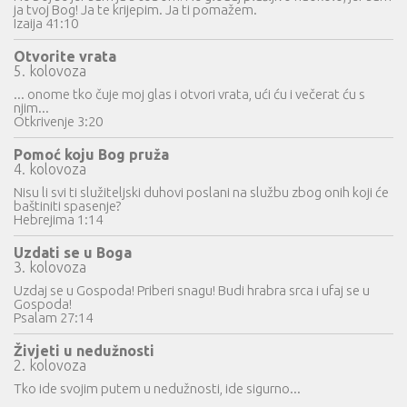
ja tvoj Bog! Ja te krijepim. Ja ti pomažem.
Izaija 41:10
Otvorite vrata
5. kolovoza
... onome tko čuje moj glas i otvori vrata, ući ću i večerat ću s
njim...
Otkrivenje 3:20
Pomoć koju Bog pruža
4. kolovoza
Nisu li svi ti služiteljski duhovi poslani na službu zbog onih koji će
baštiniti spasenje?
Hebrejima 1:14
Uzdati se u Boga
3. kolovoza
Uzdaj se u Gospoda! Priberi snagu! Budi hrabra srca i ufaj se u
Gospoda!
Psalam 27:14
Živjeti u nedužnosti
2. kolovoza
Tko ide svojim putem u nedužnosti, ide sigurno...