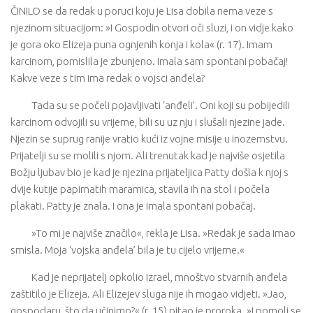
ČINILO se da redak u poruci koju je Lisa dobila nema veze s
njezinom situacijom: »I Gospodin otvori oči sluzi, i on vidje kako
je gora oko Elizeja puna ognjenih konja i kola« (r. 17). Imam
karcinom, pomislila je zbunjeno. Imala sam spontani pobačaj!
Kakve veze s tim ima redak o vojsci anđela?
Tada su se počeli pojavljivati ​​‘anđeli’. Oni koji su pobijedili
karcinom odvojili su vrijeme, bili su uz nju i slušali njezine jade.
Njezin se suprug ranije vratio kući iz vojne misije u inozemstvu.
Prijatelji su se molili s njom. Ali trenutak kad je najviše osjetila
Božju ljubav bio je kad je njezina prijateljica Patty došla k njoj s
dvije kutije papirnatih maramica, stavila ih na stol i počela
plakati. Patty je znala. I ona je imala spontani pobačaj.
»To mi je najviše značilo«, rekla je Lisa. »Redak je sada imao
smisla. Moja ‘vojska anđela’ bila je tu cijelo vrijeme.«
Kad je neprijatelj opkolio Izrael, mnoštvo stvarnih anđela
zaštitilo je Elizeja. Ali Elizejev sluga nije ih mogao vidjeti. »Jao,
gospodaru, što da učinimo?« (r. 15) pitao je proroka. »I pomoli se