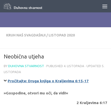
Skip to content
KRUH NAŠ SVAGDAŠNJI
/
LISTOPAD 2020
Neobična utjeha
BY
DUHOVNA STVARNOST
· PUBLISHED
4. LISTOPADA
· UPDATED
5.
LISTOPADA
Pročitajte: Druga knjiga o Kraljevima 6:15-17
»Gospodine, otvori mu oči, da vidi!«
2 Kraljevima 6:17