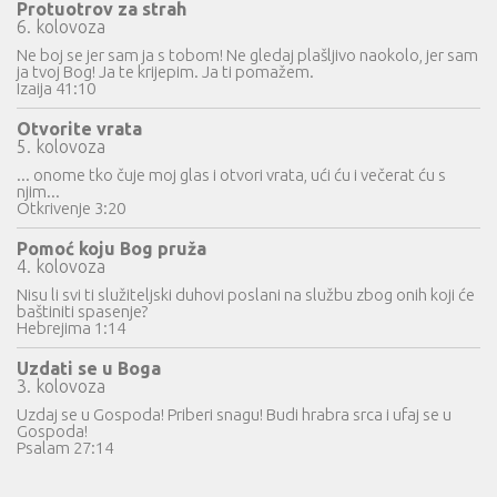
Protuotrov za strah
6. kolovoza
Ne boj se jer sam ja s tobom! Ne gledaj plašljivo naokolo, jer sam
ja tvoj Bog! Ja te krijepim. Ja ti pomažem.
Izaija 41:10
Otvorite vrata
5. kolovoza
... onome tko čuje moj glas i otvori vrata, ući ću i večerat ću s
njim...
Otkrivenje 3:20
Pomoć koju Bog pruža
4. kolovoza
Nisu li svi ti služiteljski duhovi poslani na službu zbog onih koji će
baštiniti spasenje?
Hebrejima 1:14
Uzdati se u Boga
3. kolovoza
Uzdaj se u Gospoda! Priberi snagu! Budi hrabra srca i ufaj se u
Gospoda!
Psalam 27:14