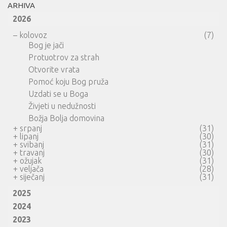
ARHIVA
2026
–
kolovoz
(7)
Bog je jači
Protuotrov za strah
Otvorite vrata
Pomoć koju Bog pruža
Uzdati se u Boga
Živjeti u nedužnosti
Božja Bolja domovina
+
srpanj
(31)
+
lipanj
(30)
+
svibanj
(31)
+
travanj
(30)
+
ožujak
(31)
+
veljača
(28)
+
siječanj
(31)
2025
2024
2023