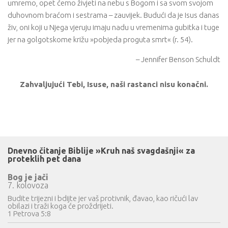
umremo, opet ćemo živjeti na nebu s Bogom i sa svom svojom
duhovnom braćom i sestrama – zauvijek. Budući da je Isus danas
živ, oni koji u Njega vjeruju imaju nadu u vremenima gubitka i tuge
jer na golgotskome križu »pobjeda proguta smrt« (r. 54).
– Jennifer Benson Schuldt
Zahvaljujući Tebi, Isuse, naši rastanci nisu konačni.
Dnevno čitanje Biblije »Kruh naš svagdašnji« za
proteklih pet dana
Bog je jači
7. kolovoza
Budite trijezni i bdijte jer vaš protivnik, đavao, kao ričući lav
obilazi i traži koga će proždrijeti.
1 Petrova 5:8