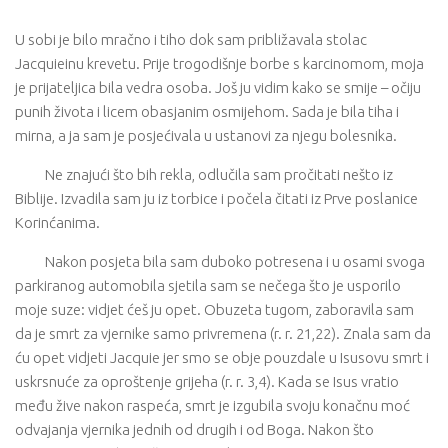
U sobi je bilo mračno i tiho dok sam približavala stolac
Jacquieinu krevetu. Prije trogodišnje borbe s karcinomom, moja
je prijateljica bila vedra osoba. Još ju vidim kako se smije – očiju
punih života i licem obasjanim osmijehom. Sada je bila tiha i
mirna, a ja sam je posjećivala u ustanovi za njegu bolesnika.
Ne znajući što bih rekla, odlučila sam pročitati nešto iz
Biblije. Izvadila sam ju iz torbice i počela čitati iz Prve poslanice
Korinćanima.
Nakon posjeta bila sam duboko potresena i u osami svoga
parkiranog automobila sjetila sam se nečega što je usporilo
moje suze: vidjet ćeš ju opet. Obuzeta tugom, zaboravila sam
da je smrt za vjernike samo privremena (r. r. 21,22). Znala sam da
ću opet vidjeti Jacquie jer smo se obje pouzdale u Isusovu smrt i
uskrsnuće za oproštenje grijeha (r. r. 3,4). Kada se Isus vratio
među žive nakon raspeća, smrt je izgubila svoju konačnu moć
odvajanja vjernika jednih od drugih i od Boga. Nakon što