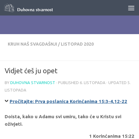
Skip to content
KRUH NAŠ SVAGDAŠNJI
/
LISTOPAD 2020
Vidjet ćeš ju opet
BY
DUHOVNA STVARNOST
· PUBLISHED
6. LISTOPADA
· UPDATED
5.
LISTOPADA
Pročitajte: Prva poslanica Korinćanima 15:3-4,12-22
Doista, kako u Adamu svi umiru, tako će u Kristu svi
oživjeti.
1 Korinćanima 15:22