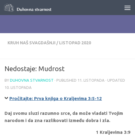
Skip to content
KRUH NAŠ SVAGDAŠNJI
/
LISTOPAD 2020
Nedostaje: Mudrost
BY
DUHOVNA STVARNOST
· PUBLISHED
11. LISTOPADA
· UPDATED
10. LISTOPADA
Pročitajte: Prva knjiga o Kraljevima 3:5-12
Daj svomu sluzi razumno srce, da može vladati Tvojim
narodom i da zna razlikovati između dobra i zla.
1 Kraljevima 3:9