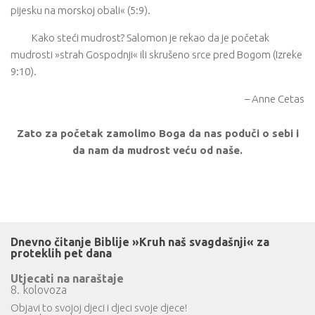
pijesku na morskoj obali« (5:9).
Kako steći mudrost? Salomon je rekao da je početak
mudrosti »strah Gospodnji« ili skrušeno srce pred Bogom (Izreke
9:10).
– Anne Cetas
Zato za početak zamolimo Boga da nas poduči o sebi i
da nam da mudrost veću od naše.
Dnevno čitanje Biblije »Kruh naš svagdašnji« za
proteklih pet dana
Utjecati na naraštaje
8. kolovoza
Objavi to svojoj djeci i djeci svoje djece!