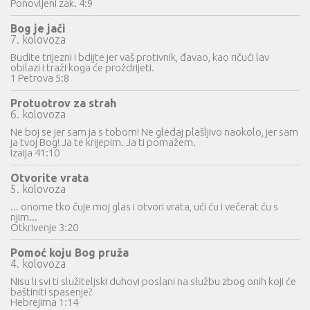
Ponovljeni zak. 4:9
Bog je jači
7. kolovoza
Budite trijezni i bdijte jer vaš protivnik, đavao, kao ričući lav
obilazi i traži koga će proždrijeti.
1 Petrova 5:8
Protuotrov za strah
6. kolovoza
Ne boj se jer sam ja s tobom! Ne gledaj plašljivo naokolo, jer sam
ja tvoj Bog! Ja te krijepim. Ja ti pomažem.
Izaija 41:10
Otvorite vrata
5. kolovoza
... onome tko čuje moj glas i otvori vrata, ući ću i večerat ću s
njim...
Otkrivenje 3:20
Pomoć koju Bog pruža
4. kolovoza
Nisu li svi ti služiteljski duhovi poslani na službu zbog onih koji će
baštiniti spasenje?
Hebrejima 1:14