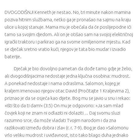
DVOGODIŠNJI Kenneth je nestao. No, tri minute nakon mamina
poziva hitnim službama, netko ga je pronašao na sajmu na kraju
ulice u kojoj stanuje. Mama mu je obećala da će poslijepodne ići
tamo sa svojim djedom. Ali on je otišao sam na svojoj električnoj
igrački traktoru i parkirao ga na svome omiljenome mjestu. Kad
se dječak sretno vratio kući, njegov je tata bio mudar i izvadio
baterije.
Dječak je bio dovoljno pametan da dođe tamo gdje je želio,
ali dvogodišnjacima nedostaje jedna ključna osobina: mudrost.
A ponekad nedostaje i nama odraslima. Salomon, kojeg je
kraljem imenovao njegov otac David (Pročitajte 1 Kraljevima 2),
priznao je da se osjeća kao dijete. Bog mu se javio u snu i rekao:
»Išti što da ti dam!« (3:5) On mu je odgovorio: »Ja sam mlad
čovjek koji ne znam ni odlaziti ni dolaziti… Daj svomu sluzi
razumno srce, da može vladati Tvojim narodom i da zna
razlikovati između dobra i zla« (r. r. 7-9). Bog je dao »Salomonu
vrlo veliku mudrost i uviđavnost, isto tako blago duha jednako