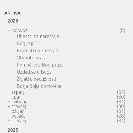
ARHIVA
2026
–
kolovoz
(8)
Utjecati na naraštaje
Bog je jači
Protuotrov za strah
Otvorite vrata
Pomoć koju Bog pruža
Uzdati se u Boga
Živjeti u nedužnosti
Božja Bolja domovina
+
srpanj
(31)
+
lipanj
(30)
+
svibanj
(31)
+
travanj
(30)
+
ožujak
(31)
+
veljača
(28)
+
siječanj
(31)
2025