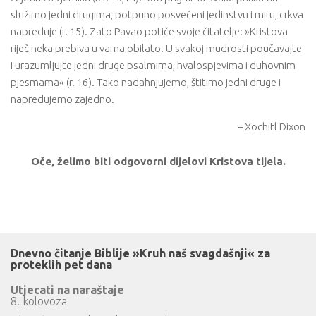
služimo jedni drugima, potpuno posvećeni jedinstvu i miru, crkva
napreduje (r. 15). Zato Pavao potiče svoje čitatelje: »Kristova
riječ neka prebiva u vama obilato. U svakoj mudrosti poučavajte
i urazumljujte jedni druge psalmima, hvalospjevima i duhovnim
pjesmama« (r. 16). Tako nadahnjujemo, štitimo jedni druge i
napredujemo zajedno.
– Xochitl Dixon
Oče, želimo biti odgovorni dijelovi Kristova tijela.
Dnevno čitanje Biblije »Kruh naš svagdašnji« za
proteklih pet dana
Utjecati na naraštaje
8. kolovoza