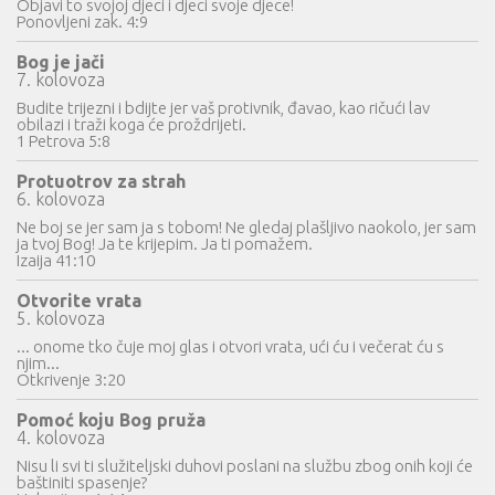
Objavi to svojoj djeci i djeci svoje djece!
Ponovljeni zak. 4:9
Bog je jači
7. kolovoza
Budite trijezni i bdijte jer vaš protivnik, đavao, kao ričući lav
obilazi i traži koga će proždrijeti.
1 Petrova 5:8
Protuotrov za strah
6. kolovoza
Ne boj se jer sam ja s tobom! Ne gledaj plašljivo naokolo, jer sam
ja tvoj Bog! Ja te krijepim. Ja ti pomažem.
Izaija 41:10
Otvorite vrata
5. kolovoza
... onome tko čuje moj glas i otvori vrata, ući ću i večerat ću s
njim...
Otkrivenje 3:20
Pomoć koju Bog pruža
4. kolovoza
Nisu li svi ti služiteljski duhovi poslani na službu zbog onih koji će
baštiniti spasenje?