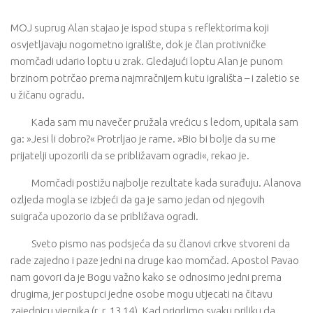
MOJ suprug Alan stajao je ispod stupa s reflektorima koji
osvjetljavaju nogometno igralište, dok je član protivničke
momčadi udario loptu u zrak. Gledajući loptu Alan je punom
brzinom potrčao prema najmračnijem kutu igrališta – i zaletio se
u žičanu ogradu.
Kada sam mu navečer pružala vrećicu s ledom, upitala sam
ga: »Jesi li dobro?« Protrljao je rame. »Bio bi bolje da su me
prijatelji upozorili da se približavam ogradi«, rekao je.
Momčadi postižu najbolje rezultate kada surađuju. Alanova
ozljeda mogla se izbjeći da ga je samo jedan od njegovih
suigrača upozorio da se približava ogradi.
Sveto pismo nas podsjeća da su članovi crkve stvoreni da
rade zajedno i paze jedni na druge kao momčad. Apostol Pavao
nam govori da je Bogu važno kako se odnosimo jedni prema
drugima, jer postupci jedne osobe mogu utjecati na čitavu
zajednicu vjernika (r. r. 13,14). Kad prigrlimo svaku priliku da