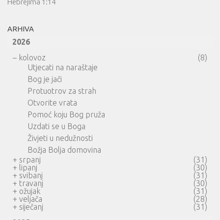
Hebrejima 1:14
ARHIVA
2026
–
kolovoz
(8)
Utjecati na naraštaje
Bog je jači
Protuotrov za strah
Otvorite vrata
Pomoć koju Bog pruža
Uzdati se u Boga
Živjeti u nedužnosti
Božja Bolja domovina
+
srpanj
(31)
+
lipanj
(30)
+
svibanj
(31)
+
travanj
(30)
+
ožujak
(31)
+
veljača
(28)
+
siječanj
(31)