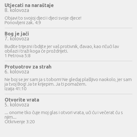
Utjecati na naraštaje
8. kolovoza
Objavi to svojoj djeci i djeci svoje djece!
Ponovljeni zak. 4:9
Bog je jači
7. kolovoza
Budite trijezni i bdijte jer vaš protivnik, đavao, kao ričući lav
obilazi i traži koga će proždrijeti.
1 Petrova 5:8
Protuotrov za strah
6. kolovoza
Ne boj se jer sam ja s tobom! Ne gledaj plašljivo naokolo, jer sam
ja tvoj Bog! Ja te krijepim. Ja ti pomažem.
Izaija 41:10
Otvorite vrata
5. kolovoza
... onome tko čuje moj glas i otvori vrata, ući ću i večerat ću s
njim...
Otkrivenje 3:20