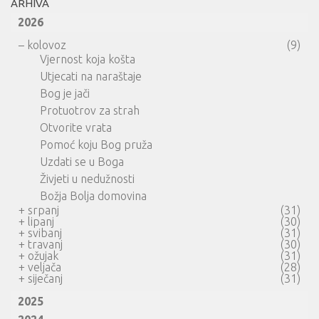
ARHIVA
2026
–
kolovoz
(9)
Vjernost koja košta
Utjecati na naraštaje
Bog je jači
Protuotrov za strah
Otvorite vrata
Pomoć koju Bog pruža
Uzdati se u Boga
Živjeti u nedužnosti
Božja Bolja domovina
+
srpanj
(31)
+
lipanj
(30)
+
svibanj
(31)
+
travanj
(30)
+
ožujak
(31)
+
veljača
(28)
+
siječanj
(31)
2025