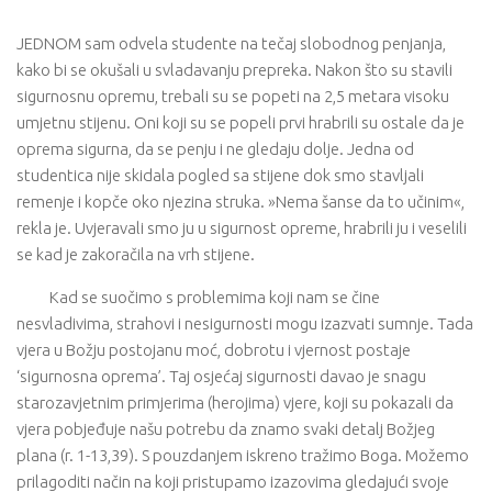
JEDNOM sam odvela studente na tečaj slobodnog penjanja,
kako bi se okušali u svladavanju prepreka. Nakon što su stavili
sigurnosnu opremu, trebali su se popeti na 2,5 metara visoku
umjetnu stijenu. Oni koji su se popeli prvi hrabrili su ostale da je
oprema sigurna, da se penju i ne gledaju dolje. Jedna od
studentica nije skidala pogled sa stijene dok smo stavljali
remenje i kopče oko njezina struka. »Nema šanse da to učinim«,
rekla je. Uvjeravali smo ju u sigurnost opreme, hrabrili ju i veselili
se kad je zakoračila na vrh stijene.
Kad se suočimo s problemima koji nam se čine
nesvladivima, strahovi i nesigurnosti mogu izazvati sumnje. Tada
vjera u Božju postojanu moć, dobrotu i vjernost postaje
‘sigurnosna oprema’. Taj osjećaj sigurnosti davao je snagu
starozavjetnim primjerima (herojima) vjere, koji su pokazali da
vjera pobjeđuje našu potrebu da znamo svaki detalj Božjeg
plana (r. 1-13,39). S pouzdanjem iskreno tražimo Boga. Možemo
prilagoditi način na koji pristupamo izazovima gledajući svoje