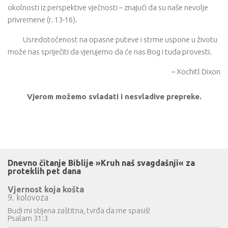
okolnosti iz perspektive vječnosti – znajući da su naše nevolje
privremene (r. 13-16).
Usredotočenost na opasne puteve i strme uspone u životu
može nas spriječiti da vjerujemo da će nas Bog i tuda provesti.
– Xochitl Dixon
Vjerom možemo svladati i nesvladive prepreke.
Dnevno čitanje Biblije »Kruh naš svagdašnji« za
proteklih pet dana
Vjernost koja košta
9. kolovoza
Budi mi stijena zaštitna, tvrđa da me spasiš!
Psalam 31:3