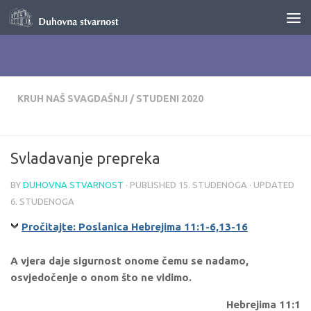
Skip to content
KRUH NAŠ SVAGDAŠNJI
/
STUDENI 2020
Svladavanje prepreka
BY
DUHOVNA STVARNOST
· PUBLISHED
15. STUDENOGA
· UPDATED
6. STUDENOGA
Pročitajte: Poslanica Hebrejima 11:1-6,13-16
A vjera daje sigurnost onome čemu se nadamo,
osvjedočenje o onom što ne vidimo.
Hebrejima 11:1