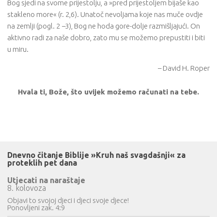
Bog sjedi na svome prijestolju, a »pred prijestoljem bijaše kao
stakleno more« (r. 2,6). Unatoč nevoljama koje nas muče ovdje
na zemlji (pogl. 2
–
3), Bog ne hoda gore-dolje razmišljajući. On
aktivno radi za naše dobro, zato mu se možemo prepustiti i biti
u miru.
– David H. Roper
Hvala ti, Bože, što uvijek možemo računati na tebe.
Dnevno čitanje Biblije »Kruh naš svagdašnji« za
proteklih pet dana
Utjecati na naraštaje
8. kolovoza
Objavi to svojoj djeci i djeci svoje djece!
Ponovljeni zak. 4:9