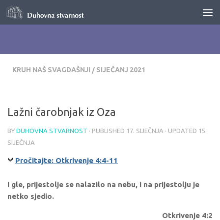
Skip to content
KRUH NAŠ SVAGDAŠNJI
/
SIJEČANJ 2021
Lažni čarobnjak iz Oza
BY
DUHOVNA STVARNOST
· PUBLISHED
17. SIJEČNJA
· UPDATED
15.
SIJEČNJA
Pročitajte: Otkrivenje 4:4-11
I gle, prijestolje se nalazilo na nebu, i na prijestolju je
netko sjedio.
Otkrivenje 4:2