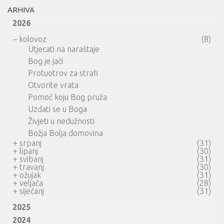
ARHIVA
2026
–
kolovoz
(8)
Utjecati na naraštaje
Bog je jači
Protuotrov za strah
Otvorite vrata
Pomoć koju Bog pruža
Uzdati se u Boga
Živjeti u nedužnosti
Božja Bolja domovina
+
srpanj
(31)
+
lipanj
(30)
+
svibanj
(31)
+
travanj
(30)
+
ožujak
(31)
+
veljača
(28)
+
siječanj
(31)
2025
2024