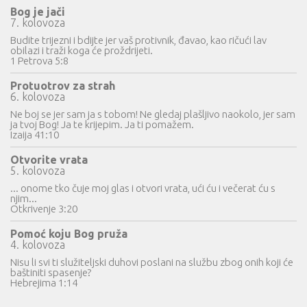
Bog je jači
7. kolovoza
Budite trijezni i bdijte jer vaš protivnik, đavao, kao ričući lav
obilazi i traži koga će proždrijeti.
1 Petrova 5:8
Protuotrov za strah
6. kolovoza
Ne boj se jer sam ja s tobom! Ne gledaj plašljivo naokolo, jer sam
ja tvoj Bog! Ja te krijepim. Ja ti pomažem.
Izaija 41:10
Otvorite vrata
5. kolovoza
... onome tko čuje moj glas i otvori vrata, ući ću i večerat ću s
njim...
Otkrivenje 3:20
Pomoć koju Bog pruža
4. kolovoza
Nisu li svi ti služiteljski duhovi poslani na službu zbog onih koji će
baštiniti spasenje?
Hebrejima 1:14