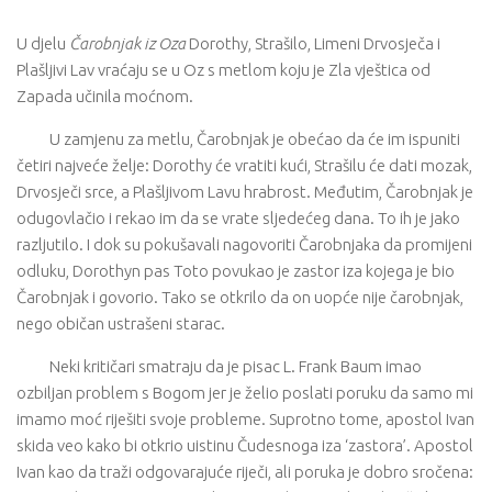
U djelu
Čarobnjak iz Oza
Dorothy, Strašilo, Limeni Drvosječa i
Plašljivi Lav vraćaju se u Oz s metlom koju je Zla vještica od
Zapada učinila moćnom.
U zamjenu za metlu, Čarobnjak je obećao da će im ispuniti
četiri najveće želje: Dorothy će vratiti kući, Strašilu će dati mozak,
Drvosječi srce, a Plašljivom Lavu hrabrost. Međutim, Čarobnjak je
odugovlačio i rekao im da se vrate sljedećeg dana. To ih je jako
razljutilo. I dok su pokušavali nagovoriti Čarobnjaka da promijeni
odluku, Dorothyn pas Toto povukao je zastor iza kojega je bio
Čarobnjak i govorio. Tako se otkrilo da on uopće nije čarobnjak,
nego običan ustrašeni starac.
Neki kritičari smatraju da je pisac L. Frank Baum imao
ozbiljan problem s Bogom jer je želio poslati poruku da samo mi
imamo moć riješiti svoje probleme. Suprotno tome, apostol Ivan
skida veo kako bi otkrio uistinu Čudesnoga iza ‘zastora’. Apostol
Ivan kao da traži odgovarajuće riječi, ali poruka je dobro sročena: