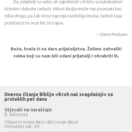
Da, prijatelji su važni, ali zajedničari u Kristu su katalizatori
istinske i duboke radosti. Milost Božja može nas povezati kao
ništa drugo, pa čak i kroz najcrnja razdoblja života, radost koja
proizlazi iz te veze bit će trajna.
– Glenn Packiam
Bože, hvala ti na daru prijateljstva. Želimo zahvaliti
svima koji su nam bili odani prijatelji i ohrabriti ih.
Dnevno čitanje Biblije »Kruh naš svagdašnji« za
proteklih pet dana
Utjecati na naraštaje
8. kolovoza
Objavi to svojoj djeci i djeci svoje djece!
Ponovljeni zak. 4:9