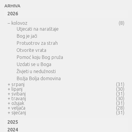
ARHIVA
2026
–
kolovoz
(8)
Utjecati na naraštaje
Bog je jači
Protuotrov za strah
Otvorite vrata
Pomoć koju Bog pruža
Uzdati se u Boga
Živjeti u nedužnosti
Božja Bolja domovina
+
srpanj
(31)
+
lipanj
(30)
+
svibanj
(31)
+
travanj
(30)
+
ožujak
(31)
+
veljača
(28)
+
siječanj
(31)
2025
2024