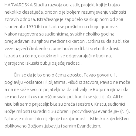
HARVARDSKA Studija razvoja odraslih, projekt koji je trajao
nekoliko desetljeća, pridonio je boljem razumijevanju važnosti
zdravih odnosa. Istraživanje je započelo sa skupinom od 268
studenata 1930-ih i od tada se proširilo na druge gradove.
Nakon razgovora sa sudionicima, svakih nekoliko godina
pregledavani su njihovi medicinski kartoni. Otkrili su da su bliske
veze najveći čimbenik u tome hoćemo li biti sretni ili zdravi.
Ispada da ćemo, okružimo li se odgovarajućim ljudima,
vjerojatno iskusiti dublji osjećaj radosti.
Čini se da je to ono o čemu apostol Pavao govori u 1.
poglavlju Poslanice Filipljanima. Pišući iz zatvora, Pavao ne može
a da ne kaže svojim prijateljima da zahvaljuje Bogu na njima i da
se moli za njih »s radošću« svaki put kad ih se sjeti (r. 4). Ali to
nisu bili samo prijatelji; bila su braća i sestre u Kristu, sudionici
Božje milosti i suradnici »u obrani i potvrđivanju evanđelja« (r. 7).
Njihov je odnos bio dijeljenje i uzajamnost – istinsko zajedništvo
oblikovano Božjom ljubavlju i samim Evanđeljem.