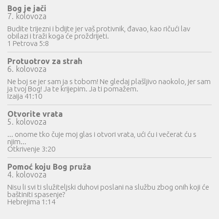
Bog je jači
7. kolovoza
Budite trijezni i bdijte jer vaš protivnik, đavao, kao ričući lav
obilazi i traži koga će proždrijeti.
1 Petrova 5:8
Protuotrov za strah
6. kolovoza
Ne boj se jer sam ja s tobom! Ne gledaj plašljivo naokolo, jer sam
ja tvoj Bog! Ja te krijepim. Ja ti pomažem.
Izaija 41:10
Otvorite vrata
5. kolovoza
... onome tko čuje moj glas i otvori vrata, ući ću i večerat ću s
njim...
Otkrivenje 3:20
Pomoć koju Bog pruža
4. kolovoza
Nisu li svi ti služiteljski duhovi poslani na službu zbog onih koji će
baštiniti spasenje?
Hebrejima 1:14