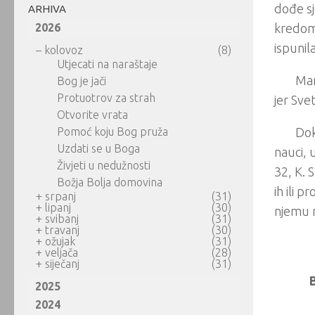
dođe sj
ARHIVA
2026
kredom 
ispunil
–
kolovoz
(8)
Utjecati na naraštaje
Mar
Bog je jači
Protuotrov za strah
jer Sve
Otvorite vrata
Pomoć koju Bog pruža
Dok
Uzdati se u Boga
nauci, u
Živjeti u nedužnosti
32, K. S
Božja Bolja domovina
ih ili 
+
srpanj
(31)
+
lipanj
(30)
njemu 
+
svibanj
(31)
+
travanj
(30)
+
ožujak
(31)
+
veljača
(28)
+
siječanj
(31)
B
2025
2024