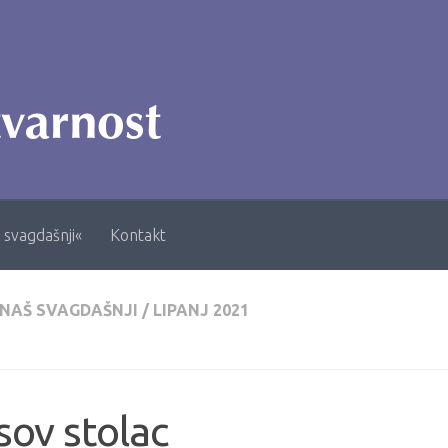
 svagdašnji«
Kontakt
 NAŠ SVAGDAŠNJI
/
LIPANJ 2021
sov stolac