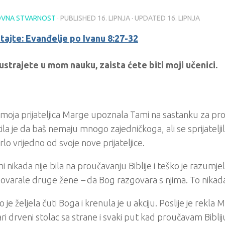
VNA STVARNOST
· PUBLISHED
16. LIPNJA
· UPDATED
16. LIPNJA
tajte: Evanđelje po Ivanu 8:27-32
ustrajete u mom nauku, zaista ćete biti moji učenici.
moja prijateljica Marge upoznala Tami na sastanku za prou
tila je da baš nemaju mnogo zajedničkoga, ali se sprijateljil
rlo vrijedno od svoje nove prijateljice.
i nikada nije bila na proučavanju Biblije i teško je razumj
govarale druge žene
–
da Bog razgovara s njima. To nikada 
no je željela čuti Boga i krenula je u akciju. Poslije je rekla 
ri drveni stolac sa strane i svaki put kad proučavam Bibli