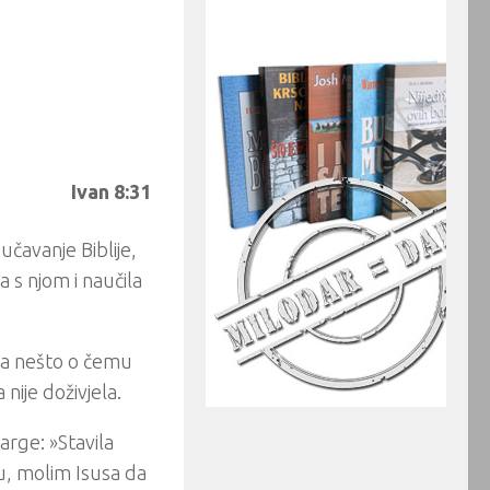
Ivan 8:31
čavanje Biblije,
a s njom i naučila
ela nešto o čemu
nije doživjela.
Marge: »Stavila
ju, molim Isusa da