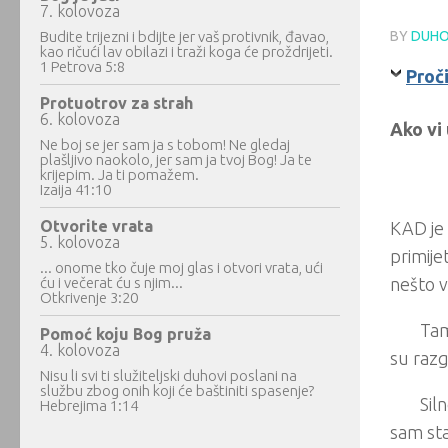
7. kolovoza
Budite trijezni i bdijte jer vaš protivnik, đavao,
BY
DUHO
kao ričući lav obilazi i traži koga će proždrijeti.
1 Petrova 5:8
Proči
Protuotrov za strah
6. kolovoza
Ako vi 
Ne boj se jer sam ja s tobom! Ne gledaj
plašljivo naokolo, jer sam ja tvoj Bog! Ja te
krijepim. Ja ti pomažem.
Izaija 41:10
Otvorite vrata
KAD je 
5. kolovoza
primije
... onome tko čuje moj glas i otvori vrata, ući
ću i večerat ću s njim...
nešto v
Otkrivenje 3:20
Tam
Pomoć koju Bog pruža
4. kolovoza
su raz
Nisu li svi ti služiteljski duhovi poslani na
službu zbog onih koji će baštiniti spasenje?
Sil
Hebrejima 1:14
sam sta