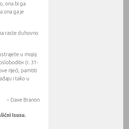
o, ona bi ga
a ona ga je
 Ona raste duhovno
ustrajete u mojoj
osloboditi« (r. 31-
ve riječi, pamtiti
ađaju i tako u
– Dave Branon
lični Isusu.