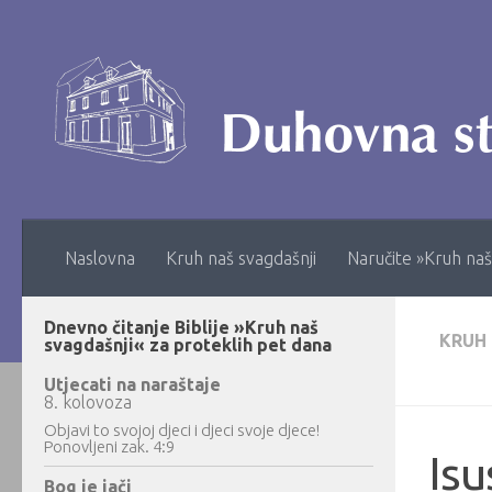
Skip to content
Naslovna
Kruh naš svagdašnji
Naručite »Kruh naš
Dnevno čitanje Biblije »Kruh naš
KRUH
svagdašnji« za proteklih pet dana
Utjecati na naraštaje
8. kolovoza
Objavi to svojoj djeci i djeci svoje djece!
Ponovljeni zak. 4:9
Isu
Bog je jači