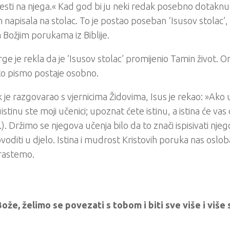
esti na njega.« Kad god bi ju neki redak posebno dotaknu
napisala na stolac. To je postao poseban ‘Isusov stolac’, 
a Božjim porukama iz Biblije.
ge je rekla da je ’Isusov stolac’ promijenio Tamin život.
to pismo postaje osobno.
 je razgovarao s vjernicima Židovima, Isus je rekao: »Ako 
istinu ste moji učenici; upoznat ćete istinu, a istina će vas 
.). Držimo se njegova učenja bilo da to znači ispisivati njego
provoditi u djelo. Istina i mudrost Kristovih poruka nas oslob
rastemo.
ože, želimo se povezati s tobom i biti sve više i više s