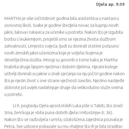
Djela ap. 9:39
MARTHA je više od trideset godina bila asistentica u nastavi u
osnovnoj školi. Svake je godine štedjela novac za kupnju novih
jakni, šalova i rukavica za učenike u potrebi. Nakon što je izgubila
borbu s leukemijom, prisjetili smo se njezina života službom
zahvalnosti. Umjesto cvijeća, ljudi su donirali stotine potpuno
novih zimskih jakni učenicima koje je voljela i kojima je
desetljećima služila. Mnogi su govorili o tome kako je Martha
hrabrila druge lijepim riječima i dobrim djelima. Njezini kolege
učitelji donirali su jakne u znak sjećanja na nju još tri godine nakon
što je njezin život s ove strane vječnosti završio. Njezino naslijeđe
dobrote još uvijek nadahnjuje druge da velikodušno služe onima
u potrebi.
U 9. poglavlju Djela apostolskih Luka piše o Tabiti, što znači
Srna, ženi koja je »bila puna dobrih djela i milostinja« (r. 36).
Nakon što se razboljela i umrla, ožalošćena zajednica pozvala je
Petra. Sve udovice pokazale su mu »haljine što ih je bila izradila«