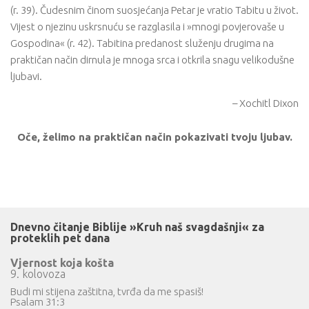
(r. 39). Čudesnim činom suosjećanja Petar je vratio Tabitu u život.
Vijest o njezinu uskrsnuću se razglasila i »mnogi povjerovaše u
Gospodina« (r. 42). Tabitina predanost služenju drugima na
praktičan način dirnula je mnoga srca i otkrila snagu velikodušne
ljubavi.
– Xochitl Dixon
Oče, želimo na praktičan način pokazivati tvoju ljubav.
Dnevno čitanje Biblije »Kruh naš svagdašnji« za
proteklih pet dana
Vjernost koja košta
9. kolovoza
Budi mi stijena zaštitna, tvrđa da me spasiš!
Psalam 31:3