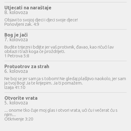
Utjecati na naraštaje
8. kolovoza
Objavi to svojoj djeci i djeci svoje djece!
Ponovljeni zak. 4:9
Bog je jači
7. kolovoza
Budite trijezni i bdijte jer vaš protivnik, đavao, kao ričući lav
obilazi i traži koga će proždrijeti.
1 Petrova 5:8
Protuotrov za strah
6. kolovoza
Ne boj se jer sam ja s tobom! Ne gledaj plašljivo naokolo, jer sam
ja tvoj Bog! Ja te krijepim. Ja ti pomažem.
Izaija 41:10
Otvorite vrata
5. kolovoza
... onome tko čuje moj glas i otvori vrata, ući ću i večerat ću s
njim...
Otkrivenje 3:20