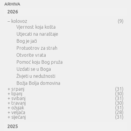
ARHIVA
2026
–
kolovoz
(9)
Vjernost koja košta
Utjecati na naraštaje
Bog je jači
Protuotrov za strah
Otvorite vrata
Pomoć koju Bog pruža
Uzdati se u Boga
Živjeti u nedužnosti
Božja Bolja domovina
+
srpanj
(31)
+
lipanj
(30)
+
svibanj
(31)
+
travanj
(30)
+
ožujak
(31)
+
veljača
(28)
+
siječanj
(31)
2025