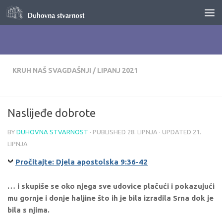
Skip to content
KRUH NAŠ SVAGDAŠNJI
/
LIPANJ 2021
Naslijeđe dobrote
BY
DUHOVNA STVARNOST
· PUBLISHED
28. LIPNJA
· UPDATED
21.
LIPNJA
Pročitajte: Djela apostolska 9:36-42
… i skupiše se oko njega sve udovice plačući i pokazujući
mu gornje i donje haljine što ih je bila izradila Srna dok je
bila s njima.