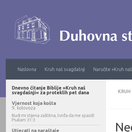
Skip to content
Naslovna
Kruh naš svagdašnji
Naručite »Kruh naš
Dnevno čitanje Biblije »Kruh naš
KRUH
svagdašnji« za proteklih pet dana
Vjernost koja košta
9. kolovoza
Budi mi stijena zaštitna, tvrđa da me spasiš!
Psalam 31:3
Ne
Utjecati na naraštaje