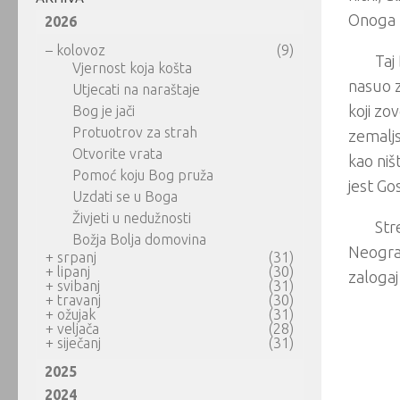
Onoga k
2026
–
kolovoz
(9)
Taj
Vjernost koja košta
nasuo z
Utjecati na naraštaje
koji zo
Bog je jači
Protuotrov za strah
zemaljs
Otvorite vrata
kao niš
Pomoć koju Bog pruža
jest Go
Uzdati se u Boga
Živjeti u nedužnosti
Str
Božja Bolja domovina
Neogran
+
srpanj
(31)
+
lipanj
(30)
zalogaj
+
svibanj
(31)
+
travanj
(30)
+
ožujak
(31)
+
veljača
(28)
+
siječanj
(31)
2025
2024