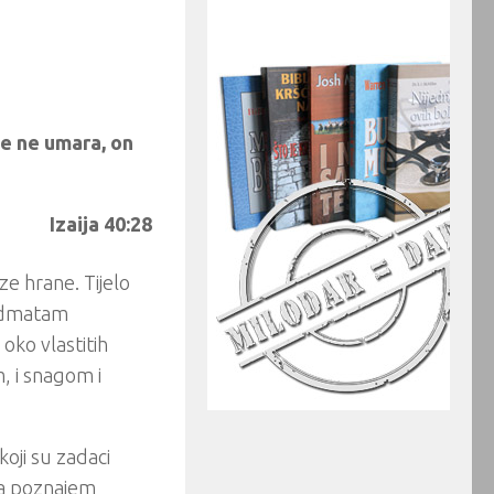
se ne umara, on
Izaija 40:28
e hrane. Tijelo
 odmatam
oko vlastitih
, i snagom i
oji su zadaci
 ja poznajem