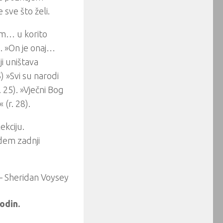
 sve što želi.
em… u korito
). »On je onaj…
ji uništava
) »Svi su narodi
. 25). »Vječni Bog
(r. 28).
ekciju.
dem zadnji
– Sheridan Voysey
odin.