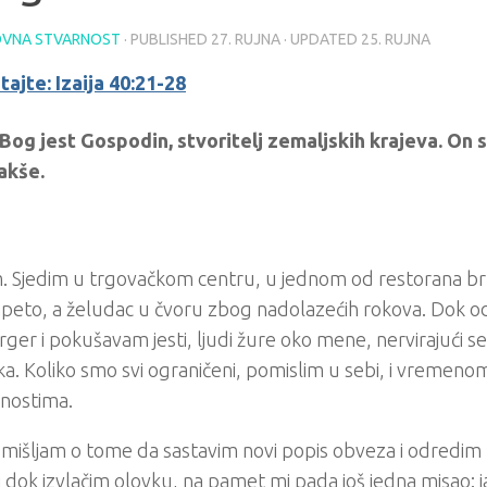
VNA STVARNOST
· PUBLISHED
27. RUJNA
· UPDATED
25. RUJNA
tajte: Izaija 40:21-28
 Bog jest Gospodin, stvoritelj zemaljskih krajeva. On 
akše.
 Sjedim u trgovačkom centru, u jednom od restorana brz
napeto, a želudac u čvoru zbog nadolazećih rokova. Dok
er i pokušavam jesti, ljudi žure oko mene, nervirajući se 
a. Koliko smo svi ograničeni, pomislim u sebi, i vremenom
nostima.
mišljam o tome da sastavim novi popis obveza i odredim k
ali dok izvlačim olovku, na pamet mi pada još jedna misao: