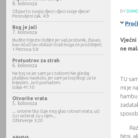
8. kolovoza
Objavi to svojoj djeci i djeci svoje djece!
BY
DUHO
Ponovljeni zak. 4:9
Proči
Bog je jači
7. kolovoza
Vječni
Budite trijezni i bdijte jer vaš protivnik, đavao,
kao ričući lav obilazi i traži koga će proždrijeti.
ne mal
1 Petrova 5:8
Protuotrov za strah
6. kolovoza
Ne boj se jer sam ja s tobom! Ne gledaj
plašljivo naokolo, jer sam ja tvoj Bog! Ja te
TU sam.
krijepim. Ja ti pomažem.
Izaija 41:10
mi je 
hamburg
Otvorite vrata
5. kolovoza
zadatak
... onome tko čuje moj glas i otvori vrata, ući
sposob
ću i večerat ću s njim...
Otkrivenje 3:20
Raz
hitni, 
ARHIVA