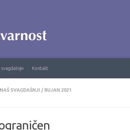
 svagdašnji«
Kontakt
 NAŠ SVAGDAŠNJI
/
RUJAN 2021
ograničen