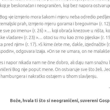
oji je beskonačan i neograničen, koji bez napora ostvaruje
 Bog »je izmjerio mora šakom i mjeru neba odredio pedlj
emaljski prah, izmjerio mjeru gorama i bregovima« (r. 12
ve sve po imenu« (r. 26) »… koji obraća knezove u ništa, ko
ke vladare« (r. 23) »… otoci su mu kao zrno pijeska« (r. 15
ta pred njim« (r. 17). »S kime ćete me, dakle, izjednačiti« (r
spodin«, odgovara Izaija. »On se ne umara, on ne malakše« 
es i napor nikada nam ne čine dobro, ali daju nam snažnu l
ičeni Bog nije poput mene. On ostvaruje sve što želi. Je
 hamburgera i nakratko ostajem u tihom slavljenju.
Bože, hvala ti što si neograničeni, suvereni Gosp