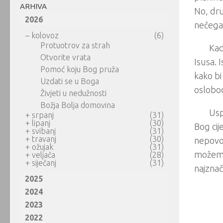
ARHIVA
No, dru
2026
nečega
–
kolovoz
(6)
Protuotrov za strah
Kad
Otvorite vrata
Isusa. 
Pomoć koju Bog pruža
kako bi 
Uzdati se u Boga
oslobod
Živjeti u nedužnosti
Božja Bolja domovina
Usp
+
srpanj
(31)
+
lipanj
(30)
Bog cij
+
svibanj
(31)
+
travanj
(30)
nepovol
+
ožujak
(31)
možemo 
+
veljača
(28)
+
siječanj
(31)
najznač
2025
2024
2023
2022