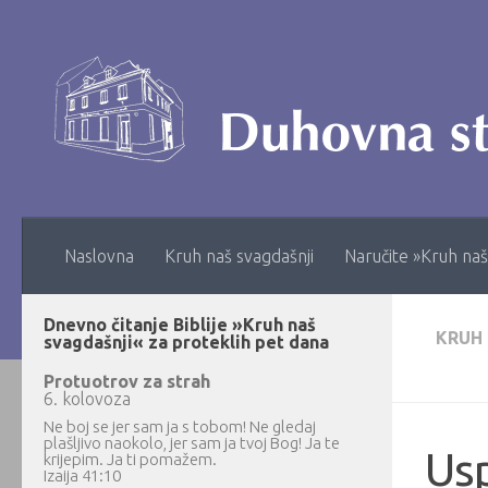
Skip to content
Naslovna
Kruh naš svagdašnji
Naručite »Kruh naš
Dnevno čitanje Biblije »Kruh naš
KRUH
svagdašnji« za proteklih pet dana
Protuotrov za strah
6. kolovoza
Ne boj se jer sam ja s tobom! Ne gledaj
plašljivo naokolo, jer sam ja tvoj Bog! Ja te
Usp
krijepim. Ja ti pomažem.
Izaija 41:10