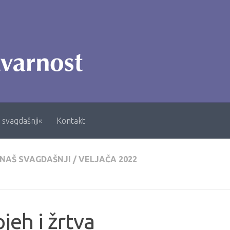
 svagdašnji«
Kontakt
 NAŠ SVAGDAŠNJI
/
VELJAČA 2022
jeh i žrtva