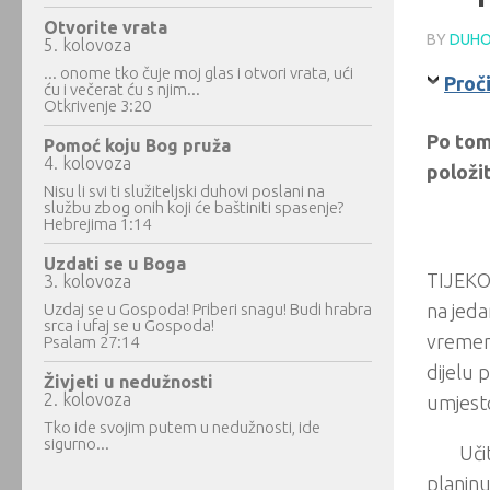
Otvorite vrata
BY
DUHO
5. kolovoza
... onome tko čuje moj glas i otvori vrata, ući
Proči
ću i večerat ću s njim...
Otkrivenje 3:20
Po tom
Pomoć koju Bog pruža
4. kolovoza
položit
Nisu li svi ti služiteljski duhovi poslani na
službu zbog onih koji će baštiniti spasenje?
Hebrejima 1:14
Uzdati se u Boga
TIJEKOM
3. kolovoza
Uzdaj se u Gospoda! Priberi snagu! Budi hrabra
na jeda
srca i ufaj se u Gospoda!
vremena
Psalam 27:14
dijelu 
Živjeti u nedužnosti
2. kolovoza
umjesto
Tko ide svojim putem u nedužnosti, ide
sigurno...
Uči
planinu