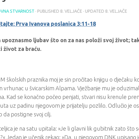
VNA STVARNOST
· PUBLISHED
8. VELJAČE
· UPDATED
8. VELJAČE
tajte: Prva Ivanova poslanica 3:11-18
 upoznasmo ljubav što on za nas položi svoj život; ta
i život za braću.
 školskih praznika moj je sin pročitao knjigu o dječaku koj
n vrhunac u švicarskim Alpama. Vježbanje mu je oduzimal
. Kad se konačno počeo penjati, stvari nisu krenule pre
puta uz padinu njegovom je prijatelju pozlilo. Odlučio je o
 da postigne svoj cilj.
teljica je na satu upitala: »Je li glavni lik gubitnik zato što
?« Jedan je učenik rekao: »Da, u njegovom DNK upisano je