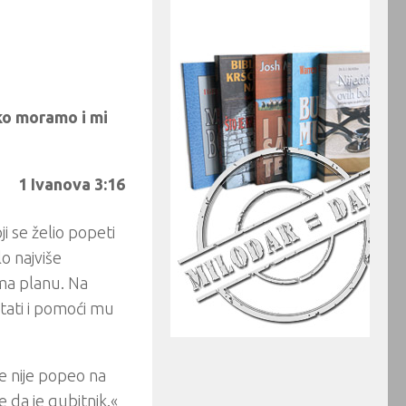
ko moramo i mi
1 Ivanova 3:16
i se želio popeti
o najviše
ma planu. Na
stati i pomoći mu
 se nije popeo na
 da je gubitnik.«