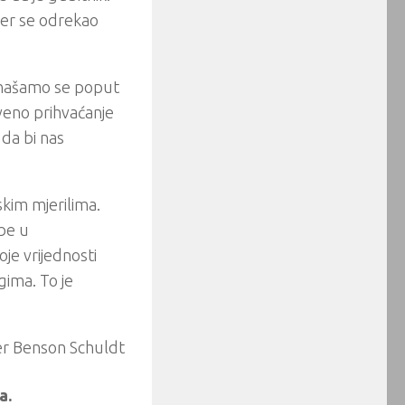
 jer se odrekao
onašamo se poput
veno prihvaćanje
 da bi nas
skim mjerilima.
obe u
je vrijednosti
gima. To je
er Benson Schuldt
a.