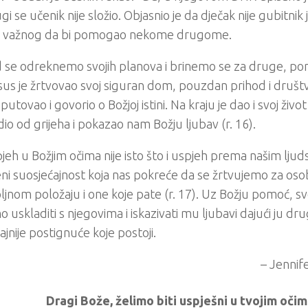
gi se učenik nije složio. Objasnio je da dječak nije gubitnik
 važnog da bi pomogao nekome drugome.
 se odreknemo svojih planova i brinemo se za druge, p
Isus je žrtvovao svoj siguran dom, pouzdan prihod i društ
putovao i govorio o Božjoj istini. Na kraju je dao i svoj život
io od grijeha i pokazao nam Božju ljubav (r. 16).
jeh u Božjim očima nije isto što i uspjeh prema našim ljud
eni suosjećajnost koja nas pokreće da se žrtvujemo za os
jnom položaju i one koje pate (r. 17). Uz Božju pomoć, svo
uskladiti s njegovima i iskazivati mu ljubavi dajući ju dru
ajnije postignuće koje postoji.
– Jennif
Dragi Bože, želimo biti uspješni u tvojim očim