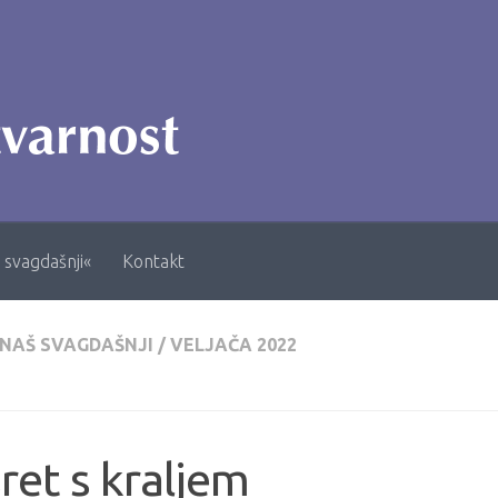
 svagdašnji«
Kontakt
 NAŠ SVAGDAŠNJI
/
VELJAČA 2022
ret s kraljem