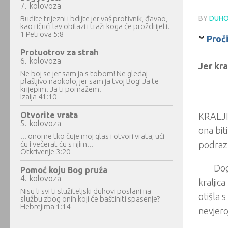
7. kolovoza
Budite trijezni i bdijte jer vaš protivnik, đavao,
BY
DUHO
kao ričući lav obilazi i traži koga će proždrijeti.
1 Petrova 5:8
Proč
Protuotrov za strah
6. kolovoza
Jer kr
Ne boj se jer sam ja s tobom! Ne gledaj
plašljivo naokolo, jer sam ja tvoj Bog! Ja te
krijepim. Ja ti pomažem.
Izaija 41:10
Otvorite vrata
KRALJIC
5. kolovoza
ona bit
... onome tko čuje moj glas i otvori vrata, ući
ću i večerat ću s njim...
podrazu
Otkrivenje 3:20
Dog
Pomoć koju Bog pruža
4. kolovoza
kraljic
Nisu li svi ti služiteljski duhovi poslani na
otišla 
službu zbog onih koji će baštiniti spasenje?
Hebrejima 1:14
nevjero