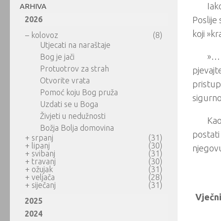
Iak
ARHIVA
2026
Poslije
koji »kr
–
kolovoz
(8)
Utjecati na naraštaje
»… 
Bog je jači
Protuotrov za strah
pjevajt
Otvorite vrata
pristup
Pomoć koju Bog pruža
sigurno
Uzdati se u Boga
Živjeti u nedužnosti
Kao
Božja Bolja domovina
postati
+
srpanj
(31)
+
lipanj
(30)
njegovu
+
svibanj
(31)
+
travanj
(30)
+
ožujak
(31)
+
veljača
(28)
+
siječanj
(31)
Vječni
2025
2024