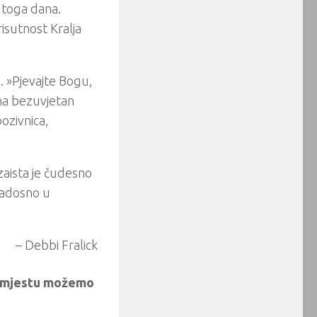
 toga dana.
risutnost Kralja
. »Pjevajte Bogu,
 na bezuvjetan
pozivnica,
 zaista je čudesno
radosno u
– Debbi Fralick
jem mjestu možemo