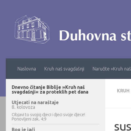
Skip to content
Naslovna
Kruh naš svagdašnji
Naručite »Kruh naš
Dnevno čitanje Biblije »Kruh naš
KRUH
svagdašnji« za proteklih pet dana
Utjecati na naraštaje
8. kolovoza
Objavi to svojoj djeci i djeci svoje djece!
Ponovljeni zak. 4:9
sus
Bog je jači