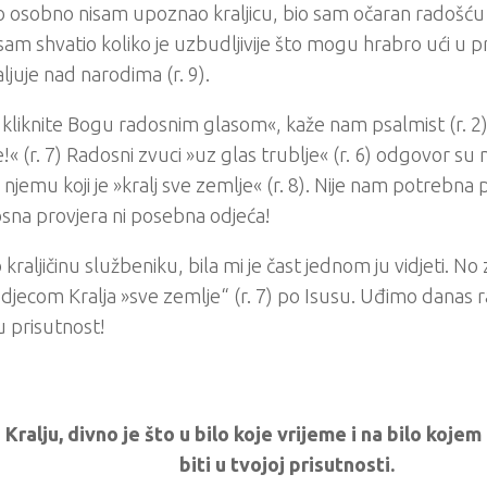
o osobno nisam upoznao kraljicu, bio sam očaran radošću
 sam shvatio koliko je uzbudljivije što mogu hrabro ući u p
aljuje nad narodima (r. 9).
kliknite Bogu radosnim glasom«, kaže nam psalmist (r. 2)
e!« (r. 7) Radosni zvuci »uz glas trublje« (r. 6) odgovor su
 njemu koji je »kralj sve zemlje« (r. 8). Nije nam potrebna 
sna provjera ni posebna odjeća!
 kraljičinu službeniku, bila mi je čast jednom ju vidjeti. No
 djecom Kralja »sve zemlje“ (r. 7) po Isusu. Uđimo danas 
 prisutnost!
 Kralju, divno je što u bilo koje vrijeme i na bilo ko
biti u tvojoj prisutnosti.