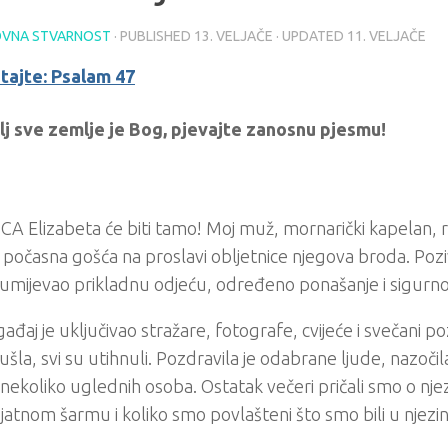
VNA STVARNOST
· PUBLISHED
13. VELJAČE
· UPDATED
11. VELJAČE
itajte: Psalam 47
alj sve zemlje je Bog, pjevajte zanosnu pjesmu!
A Elizabeta će biti tamo! Moj muž, mornarički kapelan, r
i počasna gošća na proslavi obljetnice njegova broda. Pozi
mijevao prikladnu odjeću, određeno ponašanje i sigurno
ađaj je uključivao stražare, fotografe, cvijeće i svečani p
a ušla, svi su utihnuli. Pozdravila je odabrane ljude, nazoči
s nekoliko uglednih osoba. Ostatak večeri pričali smo o nje
jatnom šarmu i koliko smo povlašteni što smo bili u njezi