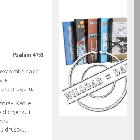
Psalam 47:8
ekao mi je da će
v je
snu provjeru.
ozdrav. Kad je
la domjenku i
zinu
nu društvu.