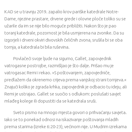
KAD se u travnju 2019. zapalio krov pariške katedrale Notre-
Dame, njezine prastare, drvene grede i olovne ploče toliko su se
užarile da im se nije bilo moguće približiti. Nakon što je pao
toranj katedrale, pozornost je bila usmjerena na zvonike. Da su
izgorjeli i drveni okviri divovskih čeličnih zvona, srušila bi se oba
tornja, a katedrala bi bila ruševina.
Povlačeći svoje ljude na sigurno, Gallet, zapovjednik
vatrogasne postrojbe, razmišljao je što dalje. Prišao mu je
vatrogasac Remi i rekao. »S poštovanjem, zapovjedniče,
predlažem da okrenemo crijeva prema vanjskoj strani tornjeva.«
Znajući koliko je zgrada krhka, zapovjednik je odbacio tu ideju, ali
Remi je ustrajao. Gallet se suočio s odlukom: poslušati savjet
mlađeg kolege ili dopustiti da se katedrala sruši.
Sveto pismo na mnogo mjesta govori o prihvaćanju savjeta.
Iako se to ponekad odnosi na iskazivanje poštovanja mladih
prema starima (Izreke 6:20-23), većinom nije. U Mudrim izrekama