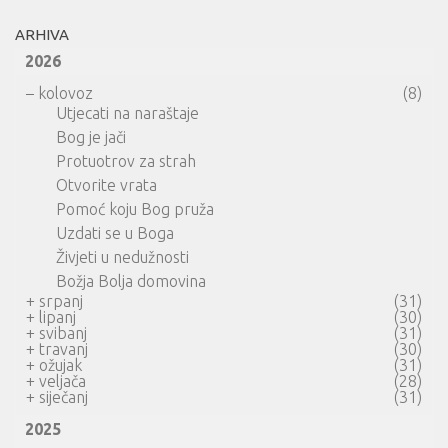
ARHIVA
2026
–
kolovoz
(8)
Utjecati na naraštaje
Bog je jači
Protuotrov za strah
Otvorite vrata
Pomoć koju Bog pruža
Uzdati se u Boga
Živjeti u nedužnosti
Božja Bolja domovina
+
srpanj
(31)
+
lipanj
(30)
+
svibanj
(31)
+
travanj
(30)
+
ožujak
(31)
+
veljača
(28)
+
siječanj
(31)
2025