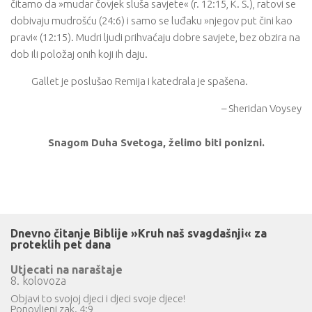
čitamo da »mudar čovjek sluša savjete« (r. 12:15, K. S.), ratovi se
dobivaju mudrošću (24:6) i samo se luđaku »njegov put čini kao
pravi« (12:15). Mudri ljudi prihvaćaju dobre savjete, bez obzira na
dob ili položaj onih koji ih daju.
Gallet je poslušao Remija i katedrala je spašena.
– Sheridan Voysey
Snagom Duha Svetoga, želimo biti ponizni.
Dnevno čitanje Biblije »Kruh naš svagdašnji« za
proteklih pet dana
Utjecati na naraštaje
8. kolovoza
Objavi to svojoj djeci i djeci svoje djece!
Ponovljeni zak. 4:9