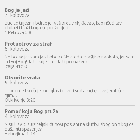
Bog je jači
7. kolovoza
Budite trijezni i bdijte jer vaš protivnik, đavao, kao ričući lav
obilazi i traži koga će proždrijeti.
1 Petrova 5:8
Protuotrov za strah
6. kolovoza
Ne boj se jer sam ja s tobom! Ne gledaj plašljivo naokolo, jer sam
ja tvoj Bog! Ja te krijepim. Ja ti pomažem.
Izaija 41:10
Otvorite vrata
5. kolovoza
... onome tko čuje moj glas i otvori vrata, ući ću i večerat ću s
njim...
Otkrivenje 3:20
Pomoć koju Bog pruža
4. kolovoza
Nisu li svi ti služiteljski duhovi poslani na službu zbog onih koji će
baštiniti spasenje?
Hebrejima 1:14