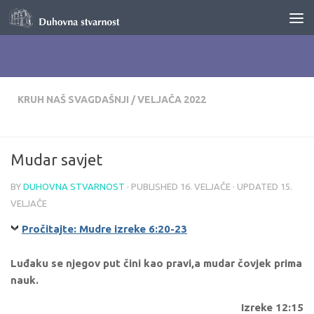
Skip to content
KRUH NAŠ SVAGDAŠNJI
/
VELJAČA 2022
Mudar savjet
BY
DUHOVNA STVARNOST
· PUBLISHED
16. VELJAČE
· UPDATED
15.
VELJAČE
Pročitajte: Mudre izreke 6:20-23
Luđaku se njegov put čini kao pravi,a mudar čovjek prima
nauk.
Izreke 12:15