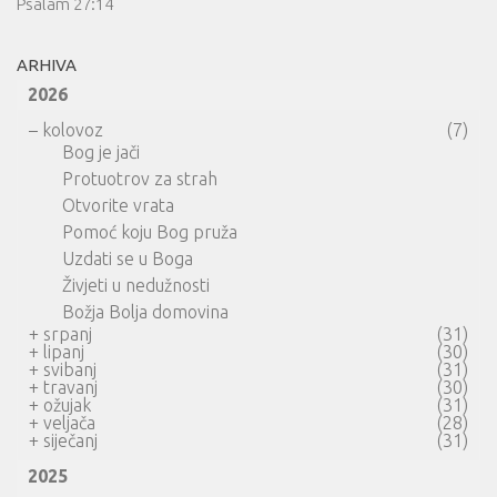
Psalam 27:14
ARHIVA
2026
–
kolovoz
(7)
Bog je jači
Protuotrov za strah
Otvorite vrata
Pomoć koju Bog pruža
Uzdati se u Boga
Živjeti u nedužnosti
Božja Bolja domovina
+
srpanj
(31)
+
lipanj
(30)
+
svibanj
(31)
+
travanj
(30)
+
ožujak
(31)
+
veljača
(28)
+
siječanj
(31)
2025