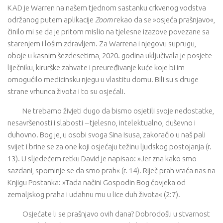
KAD je Warren na našem tjednom sastanku crkvenog vodstva
održanog putem aplikacije
Zoom
rekao da se »osjeća prašnjavo«,
činilo mi se da je pritom mislio na tjelesne izazove povezane sa
starenjem i lošim zdravljem. Za Warrena i njegovu suprugu,
oboje u kasnim šezdesetima, 2020. godina uključivala je posjete
liječniku, kirurške zahvate i preuređivanje kuće koje bi im
omogućilo medicinsku njegu u vlastitu domu. Bili su s druge
strane vrhunca života i to su osjećali.
Ne trebamo živjeti dugo da bismo osjetili svoje nedostatke,
nesavršenosti i slabosti
–
tjelesno, intelektualno, duševno i
duhovno. Bog je, u osobi svoga Sina Isusa, zakoračio u naš pali
svijet i brine se za one koji osjećaju težinu ljudskog postojanja (r.
13). U sljedećem retku David je napisao: »Jer zna kako smo
sazdani, spominje se da smo prah« (r. 14). Riječ prah vraća nas na
Knjigu Postanka: »Tada načini Gospodin Bog čovjeka od
zemaljskog praha i udahnu mu u lice duh života« (2:7).
Osjećate li se prašnjavo ovih dana? Dobrodošli u stvarnost