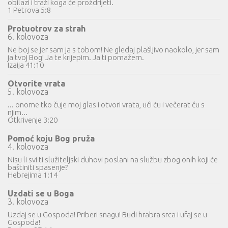
obilazi i traži koga će proždrijeti.
1 Petrova 5:8
Protuotrov za strah
6. kolovoza
Ne boj se jer sam ja s tobom! Ne gledaj plašljivo naokolo, jer sam
ja tvoj Bog! Ja te krijepim. Ja ti pomažem.
Izaija 41:10
Otvorite vrata
5. kolovoza
... onome tko čuje moj glas i otvori vrata, ući ću i večerat ću s
njim...
Otkrivenje 3:20
Pomoć koju Bog pruža
4. kolovoza
Nisu li svi ti služiteljski duhovi poslani na službu zbog onih koji će
baštiniti spasenje?
Hebrejima 1:14
Uzdati se u Boga
3. kolovoza
Uzdaj se u Gospoda! Priberi snagu! Budi hrabra srca i ufaj se u
Gospoda!