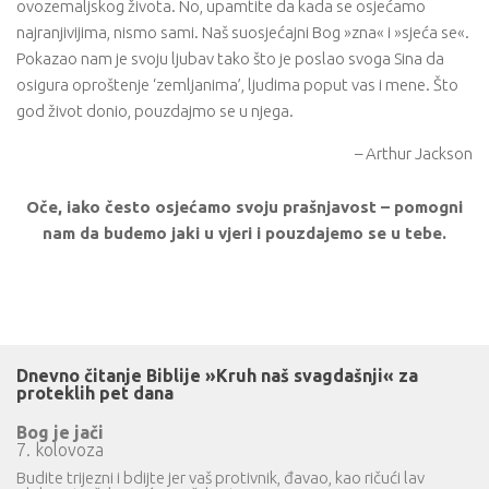
ovozemaljskog života. No, upamtite da kada se osjećamo
najranjivijima, nismo sami. Naš suosjećajni Bog »zna« i »sjeća se«.
Pokazao nam je svoju ljubav tako što je poslao svoga Sina da
osigura oproštenje ‘zemljanima’, ljudima poput vas i mene. Što
god život donio, pouzdajmo se u njega.
– Arthur Jackson
Oče, iako često osjećamo svoju prašnjavost – pomogni
nam da budemo jaki u vjeri i pouzdajemo se u tebe.
Dnevno čitanje Biblije »Kruh naš svagdašnji« za
proteklih pet dana
Bog je jači
7. kolovoza
Budite trijezni i bdijte jer vaš protivnik, đavao, kao ričući lav