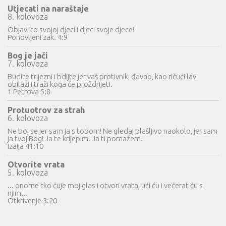
Utjecati na naraštaje
8. kolovoza
Objavi to svojoj djeci i djeci svoje djece!
Ponovljeni zak. 4:9
Bog je jači
7. kolovoza
Budite trijezni i bdijte jer vaš protivnik, đavao, kao ričući lav
obilazi i traži koga će proždrijeti.
1 Petrova 5:8
Protuotrov za strah
6. kolovoza
Ne boj se jer sam ja s tobom! Ne gledaj plašljivo naokolo, jer sam
ja tvoj Bog! Ja te krijepim. Ja ti pomažem.
Izaija 41:10
Otvorite vrata
5. kolovoza
... onome tko čuje moj glas i otvori vrata, ući ću i večerat ću s
njim...
Otkrivenje 3:20