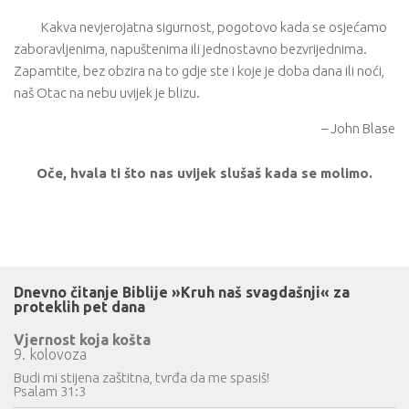
Kakva nevjerojatna sigurnost, pogotovo kada se osjećamo
zaboravljenima, napuštenima ili jednostavno bezvrijednima.
Zapamtite, bez obzira na to gdje ste i koje je doba dana ili noći,
naš Otac na nebu uvijek je blizu.
– John Blase
Oče, hvala ti što nas uvijek slušaš kada se molimo.
Dnevno čitanje Biblije »Kruh naš svagdašnji« za
proteklih pet dana
Vjernost koja košta
9. kolovoza
Budi mi stijena zaštitna, tvrđa da me spasiš!
Psalam 31:3