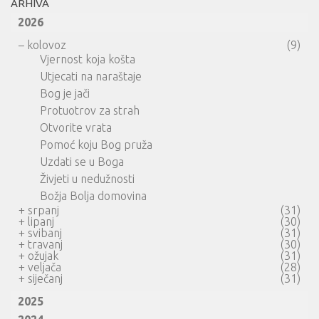
ARHIVA
2026
–
kolovoz
(9)
Vjernost koja košta
Utjecati na naraštaje
Bog je jači
Protuotrov za strah
Otvorite vrata
Pomoć koju Bog pruža
Uzdati se u Boga
Živjeti u nedužnosti
Božja Bolja domovina
+
srpanj
(31)
+
lipanj
(30)
+
svibanj
(31)
+
travanj
(30)
+
ožujak
(31)
+
veljača
(28)
+
siječanj
(31)
2025