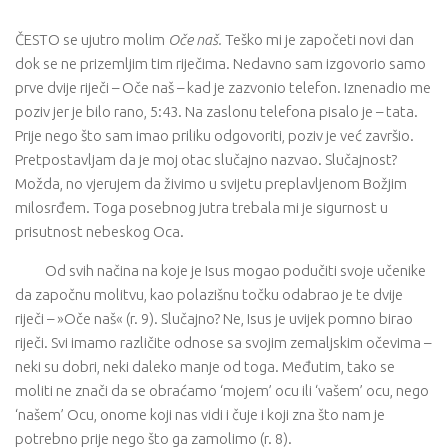
ČESTO se ujutro molim
Oče naš.
Teško mi je započeti novi dan
dok se ne prizemljim tim riječima. Nedavno sam izgovorio samo
prve dvije riječi – Oče naš – kad je zazvonio telefon. Iznenadio me
poziv jer je bilo rano, 5:43. Na zaslonu telefona pisalo je – tata.
Prije nego što sam imao priliku odgovoriti, poziv je već završio.
Pretpostavljam da je moj otac slučajno nazvao. Slučajnost?
Možda, no vjerujem da živimo u svijetu preplavljenom Božjim
milosrđem. Toga posebnog jutra trebala mi je sigurnost u
prisutnost nebeskog Oca.
Od svih načina na koje je Isus mogao podučiti svoje učenike
da započnu molitvu, kao polazišnu točku odabrao je te dvije
riječi – »Oče naš« (r. 9). Slučajno? Ne, Isus je uvijek pomno birao
riječi. Svi imamo različite odnose sa svojim zemaljskim očevima –
neki su dobri, neki daleko manje od toga. Međutim, tako se
moliti ne znači da se obraćamo ‘mojem’ ocu ili ‘vašem’ ocu, nego
‘našem’ Ocu, onome koji nas vidi i čuje i koji zna što nam je
potrebno prije nego što ga zamolimo (r. 8).