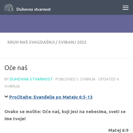
Skip to content
KRUH NAŠ SVAGDAŠNJI
/
SVIBANJ 2022
Oče naš
BY
DUHOVNA STVARNOST
· PUBLISHED
5. SVIBNJA
· UPDATED
4.
SVIBNJA
Pročitajte: Evanđelje po Mateju 6:5-13
Ovako se molite: Oče naš, koji jesi na nebesima, sveti se
ime tvoje!
Matej 6:9