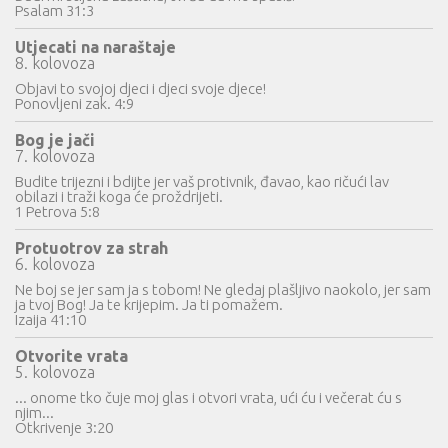
Psalam 31:3
Utjecati na naraštaje
8. kolovoza
Objavi to svojoj djeci i djeci svoje djece!
Ponovljeni zak. 4:9
Bog je jači
7. kolovoza
Budite trijezni i bdijte jer vaš protivnik, đavao, kao ričući lav
obilazi i traži koga će proždrijeti.
1 Petrova 5:8
Protuotrov za strah
6. kolovoza
Ne boj se jer sam ja s tobom! Ne gledaj plašljivo naokolo, jer sam
ja tvoj Bog! Ja te krijepim. Ja ti pomažem.
Izaija 41:10
Otvorite vrata
5. kolovoza
... onome tko čuje moj glas i otvori vrata, ući ću i večerat ću s
njim...
Otkrivenje 3:20