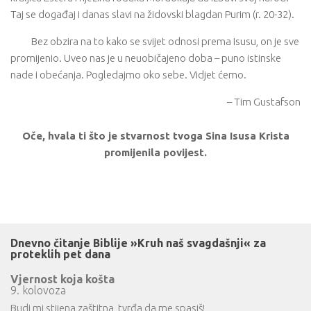
Taj se događaj i danas slavi na židovski blagdan Purim (r. 20-32).
Bez obzira na to kako se svijet odnosi prema Isusu, on je sve
promijenio. Uveo nas je u neuobičajeno doba – puno istinske
nade i obećanja. Pogledajmo oko sebe. Vidjet ćemo.
– Tim Gustafson
Oče, hvala ti što je stvarnost tvoga Sina Isusa Krista
promijenila povijest.
Dnevno čitanje Biblije »Kruh naš svagdašnji« za
proteklih pet dana
Vjernost koja košta
9. kolovoza
Budi mi stijena zaštitna, tvrđa da me spasiš!