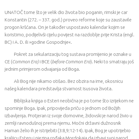
UNATOČ tome što je velik dio života bio poganin, rimski je car
Konstantin (272. – 337. god.) proveo reforme koje su zaustavile
progon kršćana. On je također uspostavio kalendar kojim se
koristimo, podijelivši cijelu povijest na razdoblje prije Krista (engl.
BC) i A. D. ili »godine Gospodnje«.
Pokret za sekularizaciju tog sustava promijenio je oznake u
CE (
Common Era)
i BCE (
before Common Era
). Neki to smatraju još
jednim primjerom odvajanja od Boga.
Ali Bog nije nikamo otišao. Bez obzira na ime, okosnicu
našeg kalendara predstavlja stvarnost Isusova života.
Biblijska knjiga o Esteri neobična je po tome što izrijekom ne
spominje Boga. Ipak, pripovijeda priču o jednom od Božjih
izbavljenja. Protjeran iz svoje domovine, židovski je narod živio u
zemlji ravnodušnoj prema njemu. Moćni državni dužnosnik
Haman želio ih je istrijebiti (3:8,9;12-14). Ipak, Bog je upotrijebio
kraljicu Esteru i njezina rođaka Mordokaja da izbavi svoj narod.