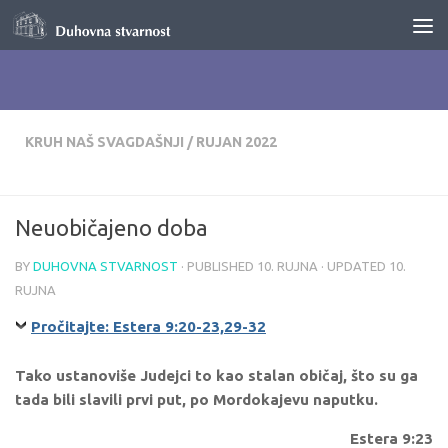
Skip to content
KRUH NAŠ SVAGDAŠNJI
/
RUJAN 2022
Neuobičajeno doba
BY
DUHOVNA STVARNOST
· PUBLISHED
10. RUJNA
· UPDATED
10.
RUJNA
Pročitajte: Estera 9:20-23,29-32
Tako ustanoviše Judejci to kao stalan običaj, što su ga
tada bili slavili prvi put, po Mordokajevu naputku.
Estera 9:23