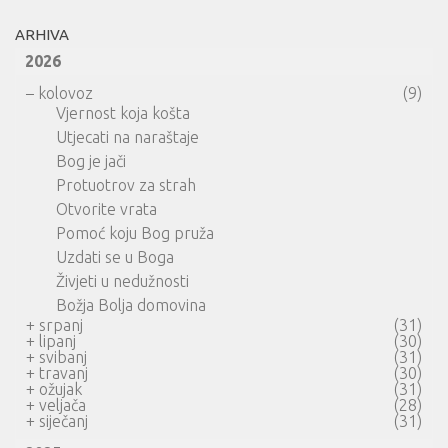
ARHIVA
2026
–
kolovoz
(9)
Vjernost koja košta
Utjecati na naraštaje
Bog je jači
Protuotrov za strah
Otvorite vrata
Pomoć koju Bog pruža
Uzdati se u Boga
Živjeti u nedužnosti
Božja Bolja domovina
+
srpanj
(31)
+
lipanj
(30)
+
svibanj
(31)
+
travanj
(30)
+
ožujak
(31)
+
veljača
(28)
+
siječanj
(31)