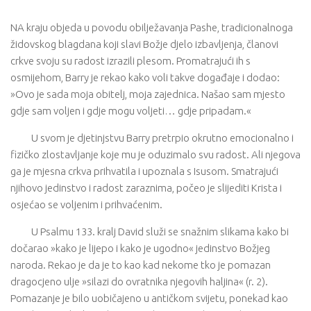
NA kraju objeda u povodu obilježavanja Pashe, tradicionalnoga
židovskog blagdana koji slavi Božje djelo izbavljenja, članovi
crkve svoju su radost izrazili plesom. Promatrajući ih s
osmijehom, Barry je rekao kako voli takve događaje i dodao:
»Ovo je sada moja obitelj, moja zajednica. Našao sam mjesto
gdje sam voljen i gdje mogu voljeti… gdje pripadam.«
U svom je djetinjstvu Barry pretrpio okrutno emocionalno i
fizičko zlostavljanje koje mu je oduzimalo svu radost. Ali njegova
ga je mjesna crkva prihvatila i upoznala s Isusom. Smatrajući
njihovo jedinstvo i radost zaraznima, počeo je slijediti Krista i
osjećao se voljenim i prihvaćenim.
U Psalmu 133. kralj David služi se snažnim slikama kako bi
dočarao »kako je lijepo i kako je ugodno« jedinstvo Božjeg
naroda. Rekao je da je to kao kad nekome tko je pomazan
dragocjeno ulje »silazi do ovratnika njegovih haljina« (r. 2).
Pomazanje je bilo uobičajeno u antičkom svijetu, ponekad kao