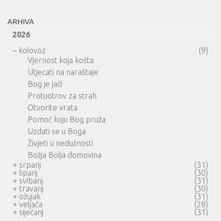
ARHIVA
2026
–
kolovoz
(9)
Vjernost koja košta
Utjecati na naraštaje
Bog je jači
Protuotrov za strah
Otvorite vrata
Pomoć koju Bog pruža
Uzdati se u Boga
Živjeti u nedužnosti
Božja Bolja domovina
+
srpanj
(31)
+
lipanj
(30)
+
svibanj
(31)
+
travanj
(30)
+
ožujak
(31)
+
veljača
(28)
+
siječanj
(31)