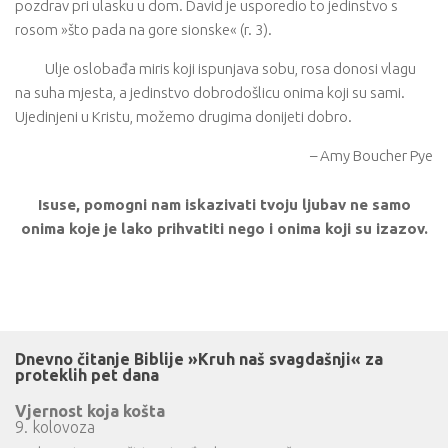
pozdrav pri ulasku u dom. David je usporedio to jedinstvo s
rosom »što pada na gore sionske« (r. 3).
Ulje oslobađa miris koji ispunjava sobu, rosa donosi vlagu
na suha mjesta, a jedinstvo dobrodošlicu onima koji su sami.
Ujedinjeni u Kristu, možemo drugima donijeti dobro.
– Amy Boucher Pye
Isuse, pomogni nam iskazivati tvoju ljubav ne samo
onima koje je lako prihvatiti nego i onima koji su izazov.
Dnevno čitanje Biblije »Kruh naš svagdašnji« za
proteklih pet dana
Vjernost koja košta
9. kolovoza