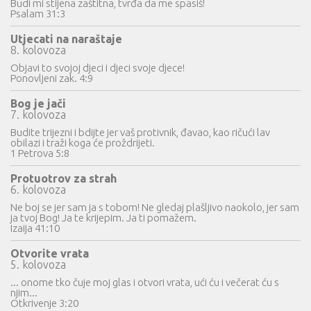
Budi mi stijena zaštitna, tvrđa da me spasiš!
Psalam 31:3
Utjecati na naraštaje
8. kolovoza
Objavi to svojoj djeci i djeci svoje djece!
Ponovljeni zak. 4:9
Bog je jači
7. kolovoza
Budite trijezni i bdijte jer vaš protivnik, đavao, kao ričući lav
obilazi i traži koga će proždrijeti.
1 Petrova 5:8
Protuotrov za strah
6. kolovoza
Ne boj se jer sam ja s tobom! Ne gledaj plašljivo naokolo, jer sam
ja tvoj Bog! Ja te krijepim. Ja ti pomažem.
Izaija 41:10
Otvorite vrata
5. kolovoza
... onome tko čuje moj glas i otvori vrata, ući ću i večerat ću s
njim...
Otkrivenje 3:20