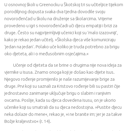
U osnovnoj školi u Greenocku u Škotskoj tri su učiteljice tijekom
porodiljnog dopusta svaka dva tjedna dovodile svoju
novorođenčad u školu na druženje sa školarcima. Vrijeme
provedeno u igri s novorođenčadi uči djecu empatiji i brizi za
druge. Često su najprijemljiviji učenici koji su ‘malo izazovniji’,
kako je rekao jedan učitelj. »Školska djeca više komuniciraju
‘jedan na jedan’. Polako uče koliko je truda potrebno za brigu
oko djeteta, ali i o međusobnim osjećajima.«
Učenje od djeteta da se brine o drugima nije nova ideja za
vjernike u Isusa. Znamo onoga koji je došao kao dijete Isus.
Njegovo rođenje promijenilo je naše razumijevanje brige za
druge. Prvi koji su saznali za Kristovo rođenje bili su pastiri čije
jednostavno zanimanje uključuje brigu o slabim i ranjivim
ovcama. Poslije, kada su djeca dovedena Isusu, on je ukorio
učenike koji su smatrali da su djeca nedostojna. »Pustite djecu
neka dolaze do mene«, rekao je, »i ne branite im; jer je za takve
Božje kraljevstvo« (r. 14).