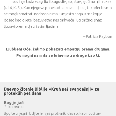
Isus ih je tada »zagrlio i blagoslivljao, stavljajući na njih ruke«
(r. 16, K. S.). Kao njegova ponekad izazovna djeca, također bismo
se mogli smatrati nedostojnima. Umjesto toga, Krist koji je
došao kao dijete, bezuvjetno nas prihvaća i uči brižnoj snazi
ljubavi prema djeci i svim ljudima.
– Patricia Raybon
Ljubljeni Oče, želimo pokazati empatiju prema drugima.
Pomogni nam da se brinemo za druge kao ti.
Dnevno čitanje Biblije »Kruh naš svagdašnji« za
proteklih pet dana
Bog je jači
7. kolovoza
Budite trijezni i bdijte jer vaš protivnik, đavao, kao ričući lav