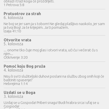
obilazi i traži koga će proždrijeti.
1 Petrova 5:8
Protuotrov za strah
6. kolovoza
Ne boj se jer sam ja s tobom! Ne gledaj plašljivo naokolo, jer sam
ja tvoj Bog! Ja te krijepim. Ja ti pomažem.
Izaija 41:10
Otvorite vrata
5. kolovoza
... onome tko čuje moj glas i otvori vrata, ući ću i večerat ću s
njim...
Otkrivenje 3:20
Pomoć koju Bog pruža
4. kolovoza
Nisu li svi ti služiteljski duhovi poslani na službu zbog onih koji će
baštiniti spasenje?
Hebrejima 1:14
Uzdati se u Boga
3. kolovoza
Uzdaj se u Gospoda! Priberi snagu! Budi hrabra srca i ufaj se u
Gospoda!