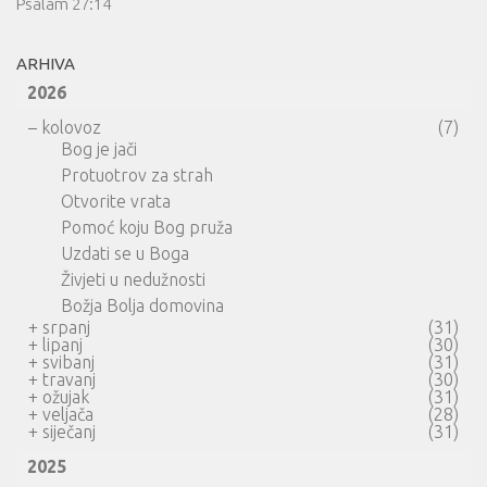
Psalam 27:14
ARHIVA
2026
–
kolovoz
(7)
Bog je jači
Protuotrov za strah
Otvorite vrata
Pomoć koju Bog pruža
Uzdati se u Boga
Živjeti u nedužnosti
Božja Bolja domovina
+
srpanj
(31)
+
lipanj
(30)
+
svibanj
(31)
+
travanj
(30)
+
ožujak
(31)
+
veljača
(28)
+
siječanj
(31)
2025