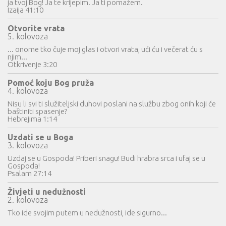
ja tvoj Bog! Ja te krijepim. Ja ti pomažem.
Izaija 41:10
Otvorite vrata
5. kolovoza
... onome tko čuje moj glas i otvori vrata, ući ću i večerat ću s
njim...
Otkrivenje 3:20
Pomoć koju Bog pruža
4. kolovoza
Nisu li svi ti služiteljski duhovi poslani na službu zbog onih koji će
baštiniti spasenje?
Hebrejima 1:14
Uzdati se u Boga
3. kolovoza
Uzdaj se u Gospoda! Priberi snagu! Budi hrabra srca i ufaj se u
Gospoda!
Psalam 27:14
Živjeti u nedužnosti
2. kolovoza
Tko ide svojim putem u nedužnosti, ide sigurno...