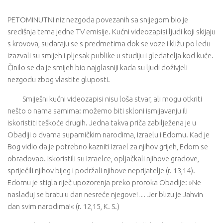
PETOMINUTNI niz nezgoda povezanih sa snijegom bio je
središnja tema jedne TV emisije. Kućni videozapisi ljudi koji skijaju
s krovova, sudaraju se s predmetima dok se voze i kližu po ledu
izazvali su smijeh i pljesak publike u studiju i gledatelja kod kuće.
Činilo se da je smijeh bio najglasniji kada su ljudi doživjeli
nezgodu zbog vlastite gluposti.
Smiješni kućni videozapisi nisu loša stvar, ali mogu otkriti
nešto o nama samima: možemo biti skloni ismijavanju ili
iskoristiti teškoće drugih. Jedna takva priča zabilježena je u
Obadiji o dvama suparničkim narodima, Izraelu i Edomu. Kad je
Bog vidio da je potrebno kazniti Izrael za njihov grijeh, Edom se
obradovao. Iskoristili su Izraelce, opljačkali njihove gradove,
spriječili njihov bijeg i podržali njihove neprijatelje (r. 13,14).
Edomu je stigla riječ upozorenja preko proroka Obadije: »Ne
naslađuj se bratu u dan nesreće njegove!… Jer blizu je Jahvin
dan svim narodima!« (r. 12,15, K. S.)