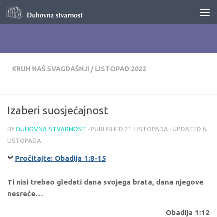
Skip to content
KRUH NAŠ SVAGDAŠNJI
/
LISTOPAD 2022
Izaberi suosjećajnost
BY
DUHOVNA STVARNOST
· PUBLISHED
21. LISTOPADA
· UPDATED
6.
LISTOPADA
Pročitajte: Obadija 1:8-15
Ti nisi trebao gledati dana svojega brata, dana njegove
nesreće…
Obadija 1:12