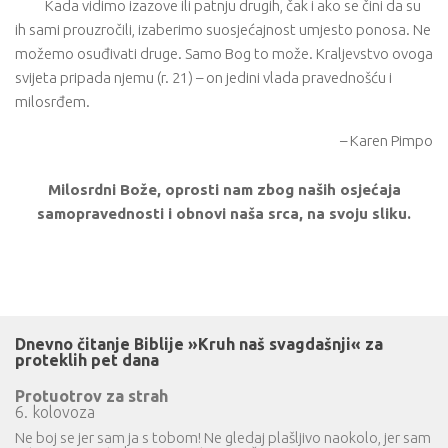
Kada vidimo izazove ili patnju drugih, čak i ako se čini da su
ih sami prouzročili, izaberimo suosjećajnost umjesto ponosa. Ne
možemo osuđivati druge. Samo Bog to može. Kraljevstvo ovoga
svijeta pripada njemu (r. 21) – on jedini vlada pravednošću i
milosrđem.
– Karen Pimpo
Milosrdni Bože, oprosti nam zbog naših osjećaja
samopravednosti i obnovi naša srca, na svoju sliku.
Dnevno čitanje Biblije »Kruh naš svagdašnji« za
proteklih pet dana
Protuotrov za strah
6. kolovoza
Ne boj se jer sam ja s tobom! Ne gledaj plašljivo naokolo, jer sam