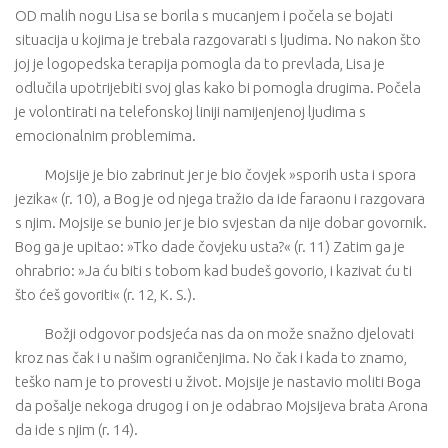
OD malih nogu Lisa se borila s mucanjem i počela se bojati
situacija u kojima je trebala razgovarati s ljudima. No nakon što
joj je logopedska terapija pomogla da to prevlada, Lisa je
odlučila upotrijebiti svoj glas kako bi pomogla drugima. Počela
je volontirati na telefonskoj liniji namijenjenoj ljudima s
emocionalnim problemima.
Mojsije je bio zabrinut jer je bio čovjek »sporih usta i spora
jezika« (r. 10), a Bog je od njega tražio da ide faraonu i razgovara
s njim. Mojsije se bunio jer je bio svjestan da nije dobar govornik.
Bog ga je upitao: »Tko dade čovjeku usta?« (r. 11) Zatim ga je
ohrabrio: »Ja ću biti s tobom kad budeš govorio, i kazivat ću ti
što ćeš govoriti« (r. 12, K. S.).
Božji odgovor podsjeća nas da on može snažno djelovati
kroz nas čak i u našim ograničenjima. No čak i kada to znamo,
teško nam je to provesti u život. Mojsije je nastavio moliti Boga
da pošalje nekoga drugog i on je odabrao Mojsijeva brata Arona
da ide s njim (r. 14).