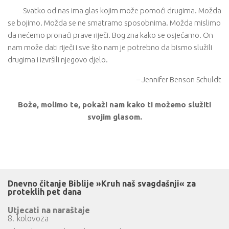
Svatko od nas ima glas kojim može pomoći drugima. Možda
se bojimo. Možda se ne smatramo sposobnima. Možda mislimo
da nećemo pronaći prave riječi. Bog zna kako se osjećamo. On
nam može dati riječi i sve što nam je potrebno da bismo služili
drugima i izvršili njegovo djelo.
– Jennifer Benson Schuldt
Bože, molimo te, pokaži nam kako ti možemo služiti
svojim glasom.
Dnevno čitanje Biblije »Kruh naš svagdašnji« za
proteklih pet dana
Utjecati na naraštaje
8. kolovoza