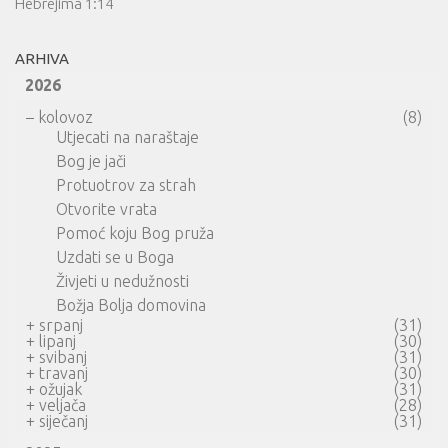
Hebrejima 1:14
ARHIVA
2026
–
kolovoz
(8)
Utjecati na naraštaje
Bog je jači
Protuotrov za strah
Otvorite vrata
Pomoć koju Bog pruža
Uzdati se u Boga
Živjeti u nedužnosti
Božja Bolja domovina
+
srpanj
(31)
+
lipanj
(30)
+
svibanj
(31)
+
travanj
(30)
+
ožujak
(31)
+
veljača
(28)
+
siječanj
(31)