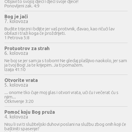
Objavi to svojoj djeci i djeci svoje djece!
Ponovljeni zak. 4:9
Bog je jači
7. kolovoza
Budite trijezni i bdijte jer vaš protivnik, đavao, kao ričući lav
obilazi i traži koga će proždrijeti.
1 Petrova 5:8
Protuotrov za strah
6. kolovoza
Ne boj se jer sam ja s tobom! Ne gledaj plašljivo naokolo, jer sam
ja tvoj Bog! Ja te krijepim. Ja ti pomažem.
Izaija 41:10
Otvorite vrata
5. kolovoza
... onome tko čuje moj glas i otvori vrata, ući ću i večerat ću s
njim...
Otkrivenje 3:20
Pomoć koju Bog pruža
4. kolovoza
Nisu li svi ti služiteljski duhovi poslani na službu zbog onih koji će
baštiniti spasenje?