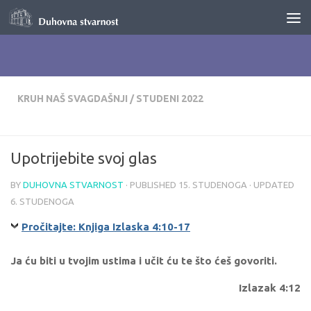
Skip to content
KRUH NAŠ SVAGDAŠNJI
/
STUDENI 2022
Upotrijebite svoj glas
BY
DUHOVNA STVARNOST
· PUBLISHED
15. STUDENOGA
· UPDATED
6. STUDENOGA
Pročitajte: Knjiga Izlaska 4:10-17
Ja ću biti u tvojim ustima i učit ću te što ćeš govoriti.
Izlazak 4:12