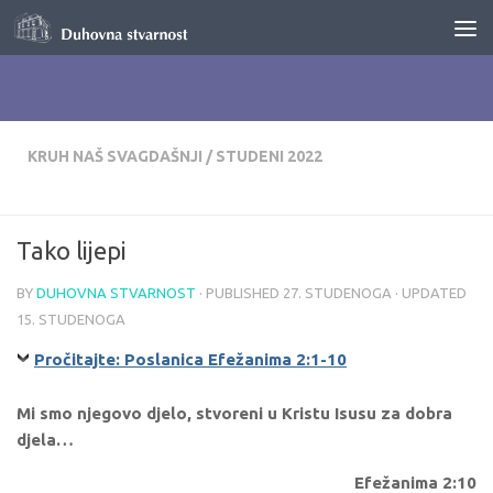
Skip to content
KRUH NAŠ SVAGDAŠNJI
/
STUDENI 2022
Tako lijepi
BY
DUHOVNA STVARNOST
· PUBLISHED
27. STUDENOGA
· UPDATED
15. STUDENOGA
Pročitajte: Poslanica Efežanima 2:1-10
Mi smo njegovo djelo, stvoreni u Kristu Isusu za dobra
djela…
Efežanima 2:10