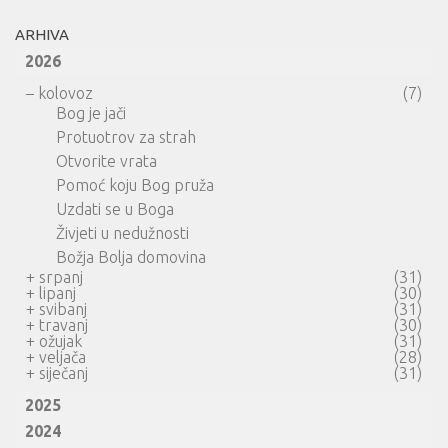
ARHIVA
2026
–
kolovoz
(7)
Bog je jači
Protuotrov za strah
Otvorite vrata
Pomoć koju Bog pruža
Uzdati se u Boga
Živjeti u nedužnosti
Božja Bolja domovina
+
srpanj
(31)
+
lipanj
(30)
+
svibanj
(31)
+
travanj
(30)
+
ožujak
(31)
+
veljača
(28)
+
siječanj
(31)
2025
2024