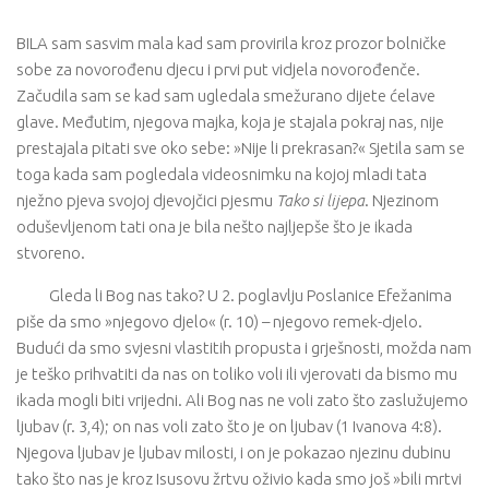
BILA sam sasvim mala kad sam provirila kroz prozor bolničke
sobe za novorođenu djecu i prvi put vidjela novorođenče.
Začudila sam se kad sam ugledala smežurano dijete ćelave
glave. Međutim, njegova majka, koja je stajala pokraj nas, nije
prestajala pitati sve oko sebe: »Nije li prekrasan?« Sjetila sam se
toga kada sam pogledala videosnimku na kojoj mladi tata
nježno pjeva svojoj djevojčici pjesmu
Tako si lijepa
. Njezinom
oduševljenom tati ona je bila nešto najljepše što je ikada
stvoreno.
Gleda li Bog nas tako? U 2. poglavlju Poslanice Efežanima
piše da smo »njegovo djelo« (r. 10) – njegovo remek-djelo.
Budući da smo svjesni vlastitih propusta i grješnosti, možda nam
je teško prihvatiti da nas on toliko voli ili vjerovati da bismo mu
ikada mogli biti vrijedni. Ali Bog nas ne voli zato što zaslužujemo
ljubav (r. 3,4); on nas voli zato što je on ljubav (1 Ivanova 4:8).
Njegova ljubav je ljubav milosti, i on je pokazao njezinu dubinu
tako što nas je kroz Isusovu žrtvu oživio kada smo još »bili mrtvi