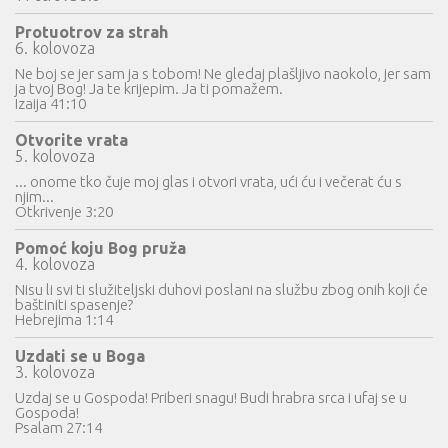
Protuotrov za strah
6. kolovoza
Ne boj se jer sam ja s tobom! Ne gledaj plašljivo naokolo, jer sam
ja tvoj Bog! Ja te krijepim. Ja ti pomažem.
Izaija 41:10
Otvorite vrata
5. kolovoza
... onome tko čuje moj glas i otvori vrata, ući ću i večerat ću s
njim...
Otkrivenje 3:20
Pomoć koju Bog pruža
4. kolovoza
Nisu li svi ti služiteljski duhovi poslani na službu zbog onih koji će
baštiniti spasenje?
Hebrejima 1:14
Uzdati se u Boga
3. kolovoza
Uzdaj se u Gospoda! Priberi snagu! Budi hrabra srca i ufaj se u
Gospoda!
Psalam 27:14