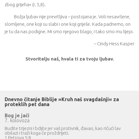
zbog grijeha« (r. 5,8).
Božja ljubav nije prevrtljiva – postojana je. Voli nesavršene,
slomljene, one koji su slabi i one koji griješe. Kada padnemo, on
je tu da nas podigne. Mi smo njegovo blago, i tako smo mu lijepi.
– Cindy Hess Kasper
Stvoritelju naš, hvala ti za tvoju ljubav.
Dnevno čitanje Biblije »Kruh naš svagdašnji« za
proteklih pet dana
Bog je jači
7. kolovoza
Budite trijezni i bdijte jer vaš protivnik, đavao, kao ričući lav
obilazi i traži koga će proždrijeti.
1 Petrova 5:8