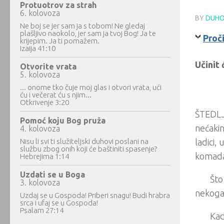
Protuotrov za strah
6. kolovoza
BY
DUHO
Ne boj se jer sam ja s tobom! Ne gledaj
plašljivo naokolo, jer sam ja tvoj Bog! Ja te
Proči
krijepim. Ja ti pomažem.
Izaija 41:10
Učinit 
Otvorite vrata
5. kolovoza
... onome tko čuje moj glas i otvori vrata, ući
ću i večerat ću s njim...
Otkrivenje 3:20
ŠTEDLJI
Pomoć koju Bog pruža
nećakin
4. kolovoza
Nisu li svi ti služiteljski duhovi poslani na
ladici,
službu zbog onih koji će baštiniti spasenje?
komada 
Hebrejima 1:14
Uzdati se u Boga
Što
3. kolovoza
nekoga 
Uzdaj se u Gospoda! Priberi snagu! Budi hrabra
srca i ufaj se u Gospoda!
Psalam 27:14
Kad