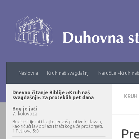
Skip to content
Naslovna
Kruh naš svagdašnji
Naručite »Kruh naš
Dnevno čitanje Biblije »Kruh naš
KRUH
svagdašnji« za proteklih pet dana
Bog je jači
7. kolovoza
Budite trijezni i bdijte jer vaš protivnik, đavao,
kao ričući lav obilazi i traži koga će proždrijeti.
Pre
1 Petrova 5:8