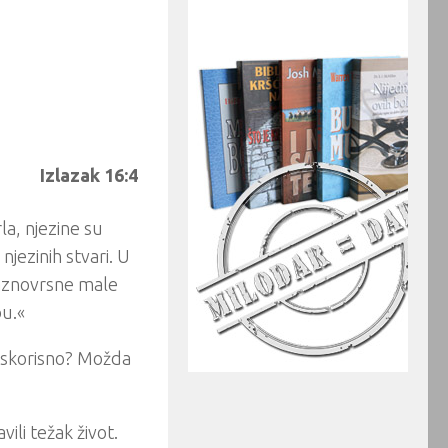
Izlazak 16:4
a, njezine su
jezinih stvari. U
 raznovrsne male
bu.«
beskorisno? Možda
ili težak život.