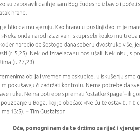
o su zaboravili da ih je sam Bog čudesno izbavio i počeli su
atak hrane.
 je htio da mu vjeruju. Kao hranu u pustinji dao im je manu
: »Neka onda narod izlazi van i skupi sebi koliko mu treba 
akođer naredio da šestoga dana saberu dvostruko više, j
sti (r. 5,25). Neki od Izraelaca su poslušali. Neki nisu, s pr
tima (r. 27,28).
remenima obilja i vremenima oskudice, u iskušenju smo go
kim pokušavajući zadržati kontrolu. Nema potrebe da sv
čave ruke. Nema potrebe spremati ‘ostatke špage’
–
ili g
 pouzdanje u Boga, koji je obećao: »Ne ću te ostaviti, niti ć
ima 13:5). – Tim Gustafson
Oče, pomogni nam da te držimo za riječ i vjerujem