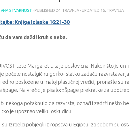
VNA STVARNOST
· PUBLISHED
24. TRAVNJA
· UPDATED
16. TRAVNJA
tajte: Knjiga Izlaska 16:21-30
ću da vam daždi kruh s neba.
VOST tete Margaret bila je poslovična. Nakon što je umrl
je počele nostalgičnu gorko- slatku zadaću razvrstavanja n
 uredno posložene u maloj plastičnoj vrećici, pronašle su
špage. Na vrećici je pisalo: »Špage prekratke za upotre
 bi nekoga potaknulo da razvrsta, označi i zadrži nešto 
tko je upoznao veliku oskudicu.
 su Izraelci pobjegli iz ropstva u Egiptu, za sobom su ostav