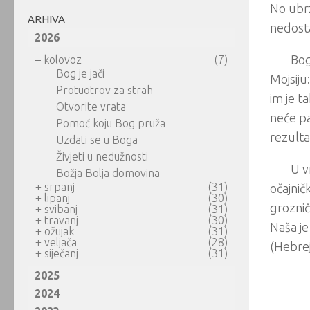
No ubrz
ARHIVA
nedost
2026
Bog
–
kolovoz
(7)
Bog je jači
Mojsiju
Protuotrov za strah
im je t
Otvorite vrata
neće pa
Pomoć koju Bog pruža
rezulta
Uzdati se u Boga
Živjeti u nedužnosti
U v
Božja Bolja domovina
+
srpanj
(31)
očajnič
+
lipanj
(30)
grozni
+
svibanj
(31)
+
travanj
(30)
Naša je
+
ožujak
(31)
+
veljača
(28)
(Hebrej
+
siječanj
(31)
2025
2024