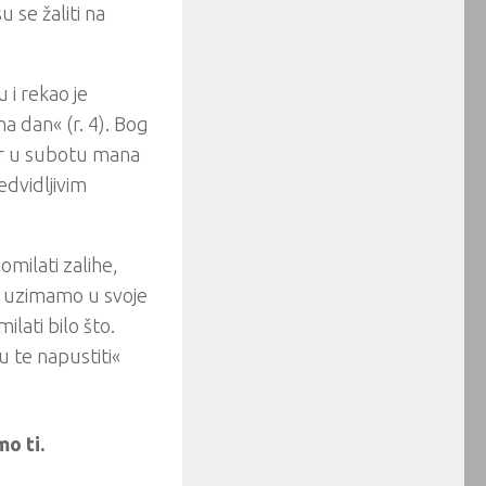
 se žaliti na
 i rekao je
na dan« (r. 4). Bog
er u subotu mana
edvidljivim
milati zalihe,
e uzimamo u svoje
omilati bilo što.
u te napustiti«
o ti.