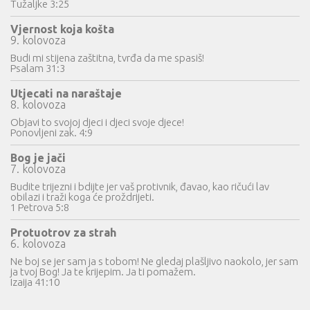
Tužaljke 3:25
Vjernost koja košta
9. kolovoza
Budi mi stijena zaštitna, tvrđa da me spasiš!
Psalam 31:3
Utjecati na naraštaje
8. kolovoza
Objavi to svojoj djeci i djeci svoje djece!
Ponovljeni zak. 4:9
Bog je jači
7. kolovoza
Budite trijezni i bdijte jer vaš protivnik, đavao, kao ričući lav
obilazi i traži koga će proždrijeti.
1 Petrova 5:8
Protuotrov za strah
6. kolovoza
Ne boj se jer sam ja s tobom! Ne gledaj plašljivo naokolo, jer sam
ja tvoj Bog! Ja te krijepim. Ja ti pomažem.
Izaija 41:10