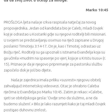
da dâ svoj život u otkup za mnoge.
Marko 10:45
PROŠLOGA ljeta naša je crkva raspisala natječaj za novog
propovjednika. Jedan od kandidata bio je Caleb, mladi čovjek
koji je odrastao u Kostariki gdje su njegovi roditelji bili misionari.
U svojem se predstavljanju osvrnuo na riječi zapisane u Drugoj
poslanici Timoteju 3:14-17. On je, kao i Timotej, odrastao uz
Božju riječ. Roditelji su ga upoznali s istinama Evanđelja koja su
ga učinila »mudrim na spasenje po vjeri, koja je u Kristu Isusu« (r.
15). Priznao je da je njegovo pripremanje za pastorsku službu
započelo dok je još bio dijete.
Naša je zajednica imala priliku »susresti« njegovu obitelj
zahvaljujući internetskoj videovezi. Otac je ohrabrio Caleba
riječima iz Evanđelja po Marku 10:45. Zatim je rekao: »Calebe,
sjeti se obiteljskoga gesla: ‘Ovdje smo da služimo, a ne da
budemo služeni’.« Bilo je lako razumjeti kako je taj mladi čovjek
postigao duhovnu zrelost.