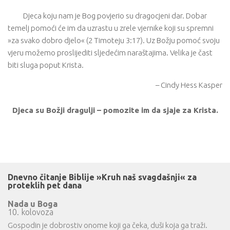
Djeca koju nam je Bog povjerio su dragocjeni dar. Dobar
temelj pomoći će im da uzrastu u zrele vjernike koji su spremni
»za svako dobro djelo« (2 Timoteju 3:17). Uz Božju pomoć svoju
vjeru možemo proslijediti sljedećim naraštajima. Velika je čast
biti sluga poput Krista.
– Cindy Hess Kasper
Djeca su Božji dragulji – pomozite im da sjaje za Krista.
Dnevno čitanje Biblije »Kruh naš svagdašnji« za
proteklih pet dana
Nada u Boga
10. kolovoza
Gospodin je dobrostiv onome koji ga čeka, duši koja ga traži.