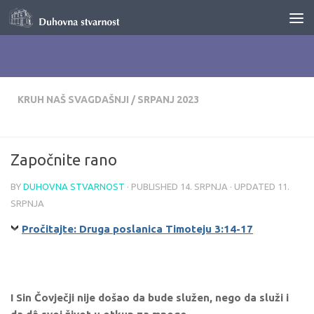
Skip to content
KRUH NAŠ SVAGDAŠNJI
/
SRPANJ 2023
Započnite rano
BY
DUHOVNA STVARNOST
· PUBLISHED
14. SRPNJA
· UPDATED
11.
SRPNJA
Pročitajte: Druga poslanica Timoteju 3:14-17
I Sin Čovječji nije došao da bude služen, nego da služi i