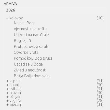
ARHIVA
2026
–
kolovoz
(10)
Nada u Boga
Vjernost koja košta
Utjecati na naraštaje
Bog je jači
Protuotrov za strah
Otvorite vrata
Pomoć koju Bog pruža
Uzdati se u Boga
Živjeti u nedužnosti
Božja Bolja domovina
+
srpanj
(31)
+
lipanj
(30)
+
svibanj
(31)
+
travanj
(30)
+
ožujak
(31)
+
veljača
(28)
+
siječanj
(31)