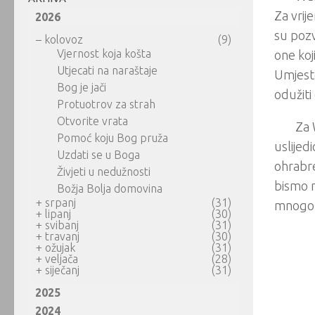
Za vrij
2026
su pozv
–
kolovoz
(9)
Vjernost koja košta
one koj
Utjecati na naraštaje
Umjesto
Bog je jači
odužiti
Protuotrov za strah
Otvorite vrata
Za 
Pomoć koju Bog pruža
uslijedi
Uzdati se u Boga
ohrabr
Živjeti u nedužnosti
bismo m
Božja Bolja domovina
+
srpanj
(31)
mnogo v
+
lipanj
(30)
+
svibanj
(31)
+
travanj
(30)
+
ožujak
(31)
+
veljača
(28)
+
siječanj
(31)
2025
2024