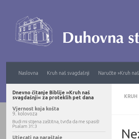
Skip to content
Naslovna
Kruh naš svagdašnji
Naručite »Kruh naš
Dnevno čitanje Biblije »Kruh naš
KRUH
svagdašnji« za proteklih pet dana
Vjernost koja košta
9. kolovoza
Budi mi stijena zaštitna, tvrđa da me spasiš!
Psalam 31:3
Ne
Utjecati na naraštaje