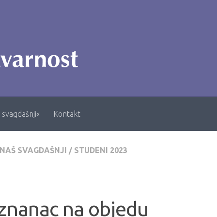
 svagdašnji«
Kontakt
 NAŠ SVAGDAŠNJI
/
STUDENI 2023
znanac na objedu