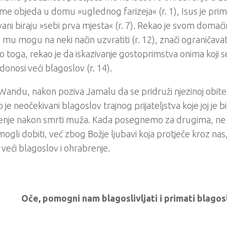
eme objeda u domu »uglednog farizeja« (r. 1), Isus je primij
ani biraju »sebi prva mjesta« (r. 7). Rekao je svom domaći
i mu mogu na neki način uzvratiti (r. 12), znači ograničava
 toga, rekao je da iskazivanje gostoprimstva onima koji
 donosi veći blagoslov (r. 14).
Wandu, nakon poziva Jamalu da se pridruži njezinoj obitel
o je neočekivani blagoslov trajnog prijateljstva koje joj je bi
enje nakon smrti muža. Kada posegnemo za drugima, ne
ogli dobiti, već zbog Božje ljubavi koja protječe kroz na
eći blagoslov i ohrabrenje.
Oče, pomogni nam blagoslivljati i primati blagos