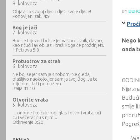
8. kolovoza
Objavi to svojoj djeci i djeci svoje djece!
BY
DUHO
Ponovljeni zak. 4:9
Proči
Bog je jači
7. kolovoza
Nego k
Budite trijezni i bdijte jer vaš protivnik, đavao,
kao ričući lav obilazi i traži koga će proždrijeti.
onda t
1 Petrova 5:8
Protuotrov za strah
6. kolovoza
Ne boj se jer sam ja s tobom! Ne gledaj
plašljivo naokolo, jer sam ja tvoj Bog! Ja te
GODINE
krijepim. Ja ti pomažem.
Izaija 41:10
Nije zn
Budući 
Otvorite vrata
5. kolovoza
smije l
... onome tko čuje moj glas i otvori vrata, ući
pridruž
ću i večerat ću s njim...
Otkrivenje 3:20
Pogrešk
Wan
ARHIVA