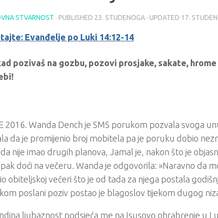
VNA STVARNOST
· PUBLISHED
23. STUDENOGA
· UPDATED
17. STUDE
tajte: Evanđelje po Luki 14:12-14
ad pozivaš na gozbu, pozovi prosjake, sakate, hrome i
ebi!
 2016. Wanda Dench je SMS porukom pozvala svoga unu
ala da je promijenio broj mobitela pa je poruku dobio nez
da nije imao drugih planova, Jamal je, nakon što je objasni
i ipak doći na večeru. Wanda je odgovorila: »Naravno da 
io obiteljskoj večeri što je od tada za njega postala godišnja
om poslani poziv postao je blagoslov tijekom dugog niz
dina ljubaznost podsjeća me na Isusovo ohrabrenje u Lu