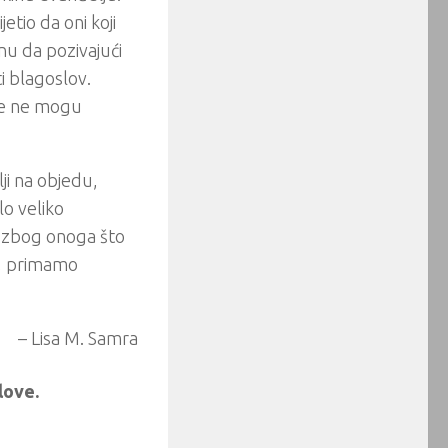
etio da oni koji
nu da pozivajući
ti blagoslov.
 se ne mogu
ji na objedu,
lo veliko
 zbog onoga što
s, primamo
– Lisa M. Samra
love.