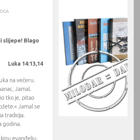
NOGA
 slijepe! Blago
Luka 14:13,14
ka na večeru.
nanac, Jamal.
o tko je, pitao
možete.« Jamal se
 tradicija.
a godina.
kinu evanđelju.