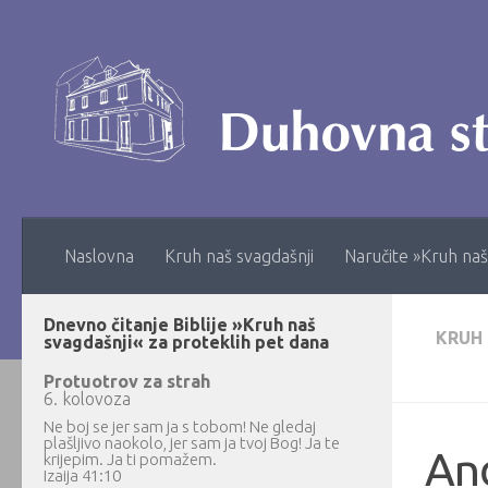
Skip to content
Naslovna
Kruh naš svagdašnji
Naručite »Kruh naš
Dnevno čitanje Biblije »Kruh naš
KRUH
svagdašnji« za proteklih pet dana
Protuotrov za strah
6. kolovoza
Ne boj se jer sam ja s tobom! Ne gledaj
plašljivo naokolo, jer sam ja tvoj Bog! Ja te
Anđ
krijepim. Ja ti pomažem.
Izaija 41:10