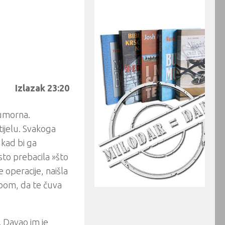
Izlazak 23:20
 umorna.
tijelu. Svakoga
 kad bi ga
esto prebacila »što
 operacije, naišla
obom, da te čuva
. Davao im je