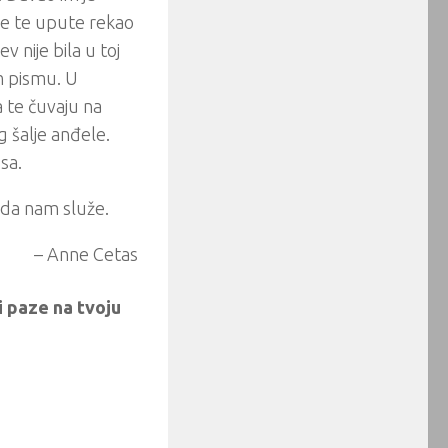
 sve te upute rekao
v nije bila u toj
om pismu. U
 te čuvaju na
 šalje anđele.
sa.
i da nam služe.
– Anne Cetas
ji paze na tvoju