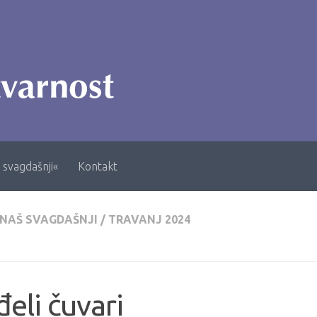
 svagdašnji«
Kontakt
 NAŠ SVAGDAŠNJI
/
TRAVANJ 2024
eli čuvari