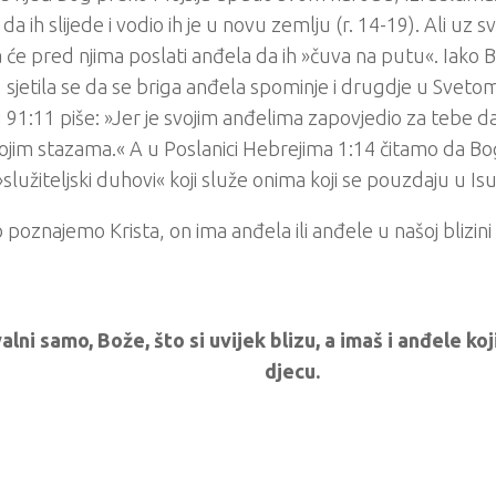
da ih slijede i vodio ih je u novu zemlju (r. 14-19). Ali uz
a će pred njima poslati anđela da ih »čuva na putu«. Iako Be
ji, sjetila se da se briga anđela spominje i drugdje u Svet
91:11 piše: »Jer je svojim anđelima zapovjedio za tebe da
ojim stazama.« A u Poslanici Hebrejima 1:14 čitamo da Bog
»služiteljski duhovi« koji služe onima koji se pouzdaju u Isu
 poznajemo Krista, on ima anđela ili anđele u našoj blizin
lni samo, Bože, što si uvijek blizu, a imaš i anđele ko
djecu.