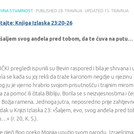
VNA STVARNOST
· PUBLISHED
28. TRAVNJA
· UPDATED
15. TRAVNJA
tajte: Knjiga Izlaska 23:20-26
a šaljem svog anđela pred tobom, da te čuva na putu…
ČKI pregledi ispunili su Bevin raspored i bila je shrvana i
la se kada su joj rekli da traže karcinom negdje u njezinu 
g ju je vjerno hrabrio svojom prisutnošću i trajnim mirom
a za pomoć ili čitala Bibliju. Borila se s neizvjesnostima i č
 Božja ramena. Jednoga jutra, neposredno prije zahtjevne
edak u Knjizi Izlaska 23: »Šaljem, evo, svog anđela pred t
…« (r. 20, K. S.).
je riječi Bog preko Mojsija uputio svom narodu, Izraelcima