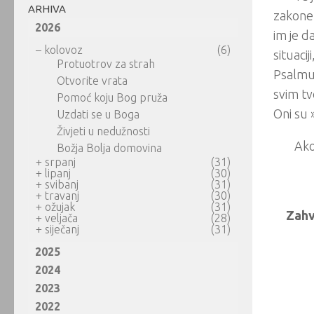
ARHIVA
zakone 
2026
im je d
–
kolovoz
(6)
situaci
Protuotrov za strah
Psalmu 
Otvorite vrata
svim tv
Pomoć koju Bog pruža
Oni su 
Uzdati se u Boga
Živjeti u nedužnosti
Ako
Božja Bolja domovina
+
srpanj
(31)
+
lipanj
(30)
+
svibanj
(31)
+
travanj
(30)
+
ožujak
(31)
Zahva
+
veljača
(28)
+
siječanj
(31)
2025
2024
2023
2022