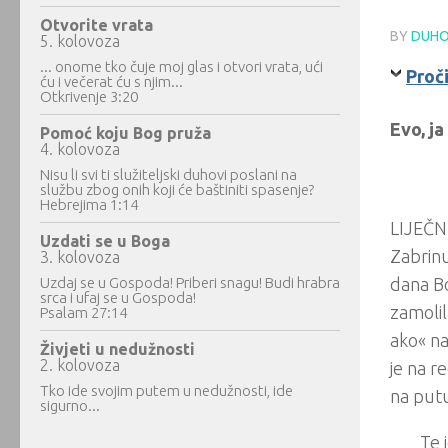
Otvorite vrata
BY
DUHO
5. kolovoza
... onome tko čuje moj glas i otvori vrata, ući
Proči
ću i večerat ću s njim...
Otkrivenje 3:20
Evo, j
Pomoć koju Bog pruža
4. kolovoza
Nisu li svi ti služiteljski duhovi poslani na
službu zbog onih koji će baštiniti spasenje?
Hebrejima 1:14
LIJEČNI
Uzdati se u Boga
Zabrinu
3. kolovoza
Uzdaj se u Gospoda! Priberi snagu! Budi hrabra
dana Bo
srca i ufaj se u Gospoda!
zamolil
Psalam 27:14
ako« na
Živjeti u nedužnosti
2. kolovoza
je na r
Tko ide svojim putem u nedužnosti, ide
na putu
sigurno...
Te 