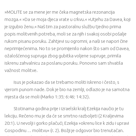
»MOLITE se za mene jer me čeka magnetska rezonancija
mozga.« »Da se moja djeca vrate u crkvu.« »Utjehu za Davea, koji
je izgubio ženu.« Naš tim za pastoralnu službu tjedno prima
popis molitvenih potreba, moli se za njih i svakoj osobi pošalje
rukom pisanu poruku. Zahtjevi su ogromni, a naši se napori čine
neprimijećenima. No to se promijenilo nakon što sam od Davea,
ožalošćenog supruga zbog gubitka voljene supruge, primila
iskrenu zahvalnicu za poslanu poruku. Ponovno sam shvatila
važnost molitve.
Isus je pokazao da se trebamo moliti iskreno i često, s
vjerom punom nade. Dok je bio na zemlji, odlazio je na samotna
mjesta da se moli (Marko 1:35; 6:46; 14:32).
Stotinama godina prije i izraelski kralj Ezekija naučio je tu
lekciju. Rečeno mu je da će se smrtno razboljeti (2 Kraljevima
20:1). U nevolji i gorko plačući, Ezekija »okrenu lice k zidu i upravi
Gospodinu… molitvu« (r. 2). Božji je odgovor bio trenutačan.