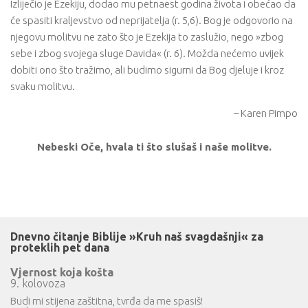
Izliječio je Ezekiju, dodao mu petnaest godina života i obećao da
će spasiti kraljevstvo od neprijatelja (r. 5,6). Bog je odgovorio na
njegovu molitvu ne zato što je Ezekija to zaslužio, nego »zbog
sebe i zbog svojega sluge Davida« (r. 6). Možda nećemo uvijek
dobiti ono što tražimo, ali budimo sigurni da Bog djeluje i kroz
svaku molitvu.
– Karen Pimpo
Nebeski Oče, hvala ti što slušaš i naše molitve.
Dnevno čitanje Biblije »Kruh naš svagdašnji« za
proteklih pet dana
Vjernost koja košta
9. kolovoza
Budi mi stijena zaštitna, tvrđa da me spasiš!