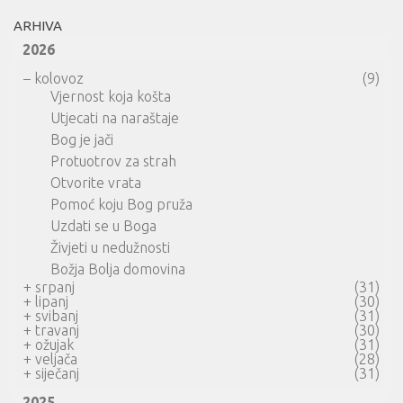
ARHIVA
2026
–
kolovoz
(9)
Vjernost koja košta
Utjecati na naraštaje
Bog je jači
Protuotrov za strah
Otvorite vrata
Pomoć koju Bog pruža
Uzdati se u Boga
Živjeti u nedužnosti
Božja Bolja domovina
+
srpanj
(31)
+
lipanj
(30)
+
svibanj
(31)
+
travanj
(30)
+
ožujak
(31)
+
veljača
(28)
+
siječanj
(31)
2025