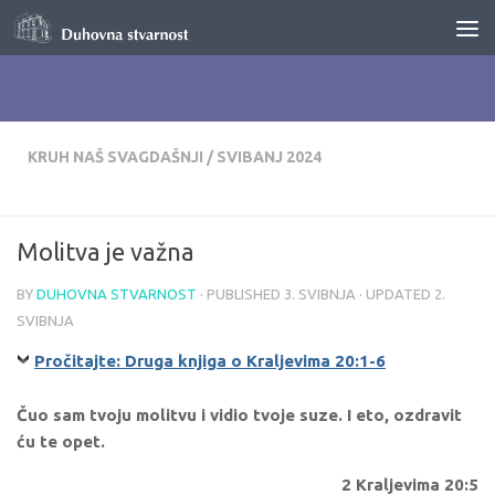
Skip to content
KRUH NAŠ SVAGDAŠNJI
/
SVIBANJ 2024
Molitva je važna
BY
DUHOVNA STVARNOST
· PUBLISHED
3. SVIBNJA
· UPDATED
2.
SVIBNJA
Pročitajte: Druga knjiga o Kraljevima 20:1-6
Čuo sam tvoju molitvu i vidio tvoje suze. I eto, ozdravit
ću te opet.
2 Kraljevima 20:5