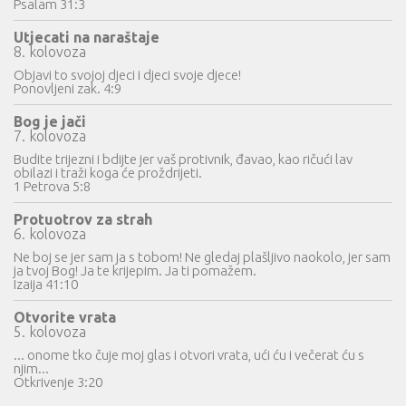
Psalam 31:3
Utjecati na naraštaje
8. kolovoza
Objavi to svojoj djeci i djeci svoje djece!
Ponovljeni zak. 4:9
Bog je jači
7. kolovoza
Budite trijezni i bdijte jer vaš protivnik, đavao, kao ričući lav
obilazi i traži koga će proždrijeti.
1 Petrova 5:8
Protuotrov za strah
6. kolovoza
Ne boj se jer sam ja s tobom! Ne gledaj plašljivo naokolo, jer sam
ja tvoj Bog! Ja te krijepim. Ja ti pomažem.
Izaija 41:10
Otvorite vrata
5. kolovoza
... onome tko čuje moj glas i otvori vrata, ući ću i večerat ću s
njim...
Otkrivenje 3:20