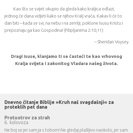
Kao što se svijet okupio da gleda kako kraljica odlazi,
jednog će dana vidjeti kako se njihov Kralj vraća. Kakav li će to
dan biti – kada se svi, na nebu i na zemlji, poklone Isusu Kristu i
prepoznaju ga kao Gospodina! (Filipljanima 2:10,11)
– Sheridan Voysey
Dragi Isuse, klanjamo ti se časteći te kao vrhovnog
Kralja svijeta i zakonitog Vladara našeg života.
Dnevno čitanje Biblije »Kruh naš svagdašnji« za
proteklih pet dana
Protuotrov za strah
6. kolovoza
Ne boj se jer sam ja s tobom! Ne gledaj plašljivo naokolo, jer sam