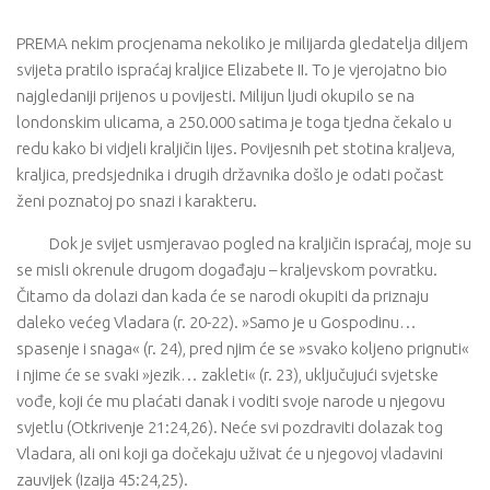
PREMA nekim procjenama nekoliko je milijarda gledatelja diljem
svijeta pratilo ispraćaj kraljice Elizabete II. To je vjerojatno bio
najgledaniji prijenos u povijesti. Milijun ljudi okupilo se na
londonskim ulicama, a 250.000 satima je toga tjedna čekalo u
redu kako bi vidjeli kraljičin lijes. Povijesnih pet stotina kraljeva,
kraljica, predsjednika i drugih državnika došlo je odati počast
ženi poznatoj po snazi i karakteru.
Dok je svijet usmjeravao pogled na kraljičin ispraćaj, moje su
se misli okrenule drugom događaju – kraljevskom povratku.
Čitamo da dolazi dan kada će se narodi okupiti da priznaju
daleko većeg Vladara (r. 20-22). »Samo je u Gospodinu…
spasenje i snaga« (r. 24), pred njim će se »svako koljeno prignuti«
i njime će se svaki »jezik… zakleti« (r. 23), uključujući svjetske
vođe, koji će mu plaćati danak i voditi svoje narode u njegovu
svjetlu (Otkrivenje 21:24,26). Neće svi pozdraviti dolazak tog
Vladara, ali oni koji ga dočekaju uživat će u njegovoj vladavini
zauvijek (Izaija 45:24,25).