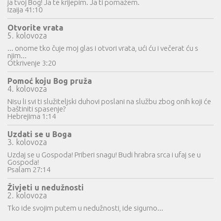
ja tvoj Bog! Ja te krijepim. Ja ti pomažem.
Izaija 41:10
Otvorite vrata
5. kolovoza
... onome tko čuje moj glas i otvori vrata, ući ću i večerat ću s
njim...
Otkrivenje 3:20
Pomoć koju Bog pruža
4. kolovoza
Nisu li svi ti služiteljski duhovi poslani na službu zbog onih koji će
baštiniti spasenje?
Hebrejima 1:14
Uzdati se u Boga
3. kolovoza
Uzdaj se u Gospoda! Priberi snagu! Budi hrabra srca i ufaj se u
Gospoda!
Psalam 27:14
Živjeti u nedužnosti
2. kolovoza
Tko ide svojim putem u nedužnosti, ide sigurno...