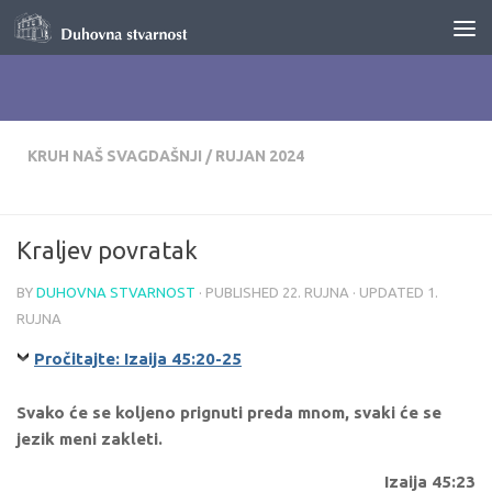
Skip to content
KRUH NAŠ SVAGDAŠNJI
/
RUJAN 2024
Kraljev povratak
BY
DUHOVNA STVARNOST
· PUBLISHED
22. RUJNA
· UPDATED
1.
RUJNA
Pročitajte: Izaija 45:20-25
Svako će se koljeno prignuti preda mnom, svaki će se
jezik meni zakleti.
Izaija 45:23