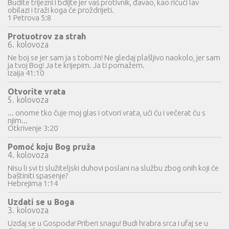
Budite trijezni i bdijte jer vaš protivnik, đavao, kao ričući lav
obilazi i traži koga će proždrijeti.
1 Petrova 5:8
Protuotrov za strah
6. kolovoza
Ne boj se jer sam ja s tobom! Ne gledaj plašljivo naokolo, jer sam
ja tvoj Bog! Ja te krijepim. Ja ti pomažem.
Izaija 41:10
Otvorite vrata
5. kolovoza
... onome tko čuje moj glas i otvori vrata, ući ću i večerat ću s
njim...
Otkrivenje 3:20
Pomoć koju Bog pruža
4. kolovoza
Nisu li svi ti služiteljski duhovi poslani na službu zbog onih koji će
baštiniti spasenje?
Hebrejima 1:14
Uzdati se u Boga
3. kolovoza
Uzdaj se u Gospoda! Priberi snagu! Budi hrabra srca i ufaj se u