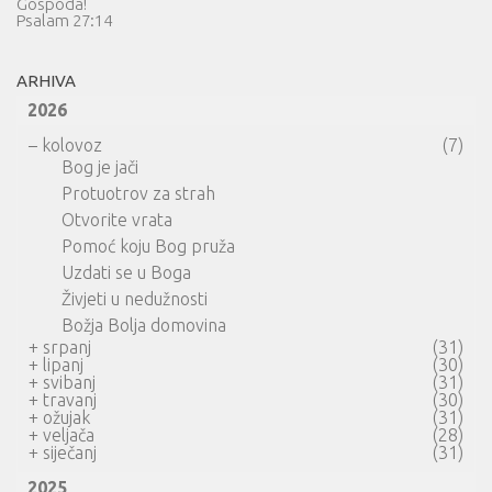
Gospoda!
Psalam 27:14
ARHIVA
2026
–
kolovoz
(7)
Bog je jači
Protuotrov za strah
Otvorite vrata
Pomoć koju Bog pruža
Uzdati se u Boga
Živjeti u nedužnosti
Božja Bolja domovina
+
srpanj
(31)
+
lipanj
(30)
+
svibanj
(31)
+
travanj
(30)
+
ožujak
(31)
+
veljača
(28)
+
siječanj
(31)
2025