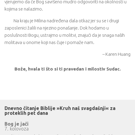
vjerujemo da će Bog savršeno mudro odgovoriti na okolnosti u
kojima se nalazimo.
Na kraju je Milina nadređena dala otkaz jer su se i drugi
zaposlenici žalili na njezino ponašanje. Dok hodamo u
poslušnosti Bogu, ustrajmo u molitvi, znajući da je snaga naših
molitava u onome koji nas čuje i pomaže nam.
– Karen Huang
Bože, hvala ti što si ti pravedan i milostiv Sudac.
Dnevno čitanje Biblije »Kruh naš svagdašnji« za
proteklih pet dana
Bog je jači
7. kolovoza