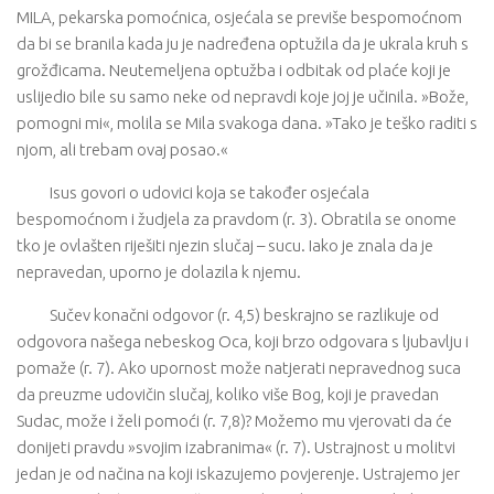
MILA, pekarska pomoćnica, osjećala se previše bespomoćnom
da bi se branila kada ju je nadređena optužila da je ukrala kruh s
grožđicama. Neutemeljena optužba i odbitak od plaće koji je
uslijedio bile su samo neke od nepravdi koje joj je učinila. »Bože,
pomogni mi«, molila se Mila svakoga dana. »Tako je teško raditi s
njom, ali trebam ovaj posao.«
Isus govori o udovici koja se također osjećala
bespomoćnom i žudjela za pravdom (r. 3). Obratila se onome
tko je ovlašten riješiti njezin slučaj – sucu. Iako je znala da je
nepravedan, uporno je dolazila k njemu.
Sučev konačni odgovor (r. 4,5) beskrajno se razlikuje od
odgovora našega nebeskog Oca, koji brzo odgovara s ljubavlju i
pomaže (r. 7). Ako upornost može natjerati nepravednog suca
da preuzme udovičin slučaj, koliko više Bog, koji je pravedan
Sudac, može i želi pomoći (r. 7,8)? Možemo mu vjerovati da će
donijeti pravdu »svojim izabranima« (r. 7). Ustrajnost u molitvi
jedan je od načina na koji iskazujemo povjerenje. Ustrajemo jer