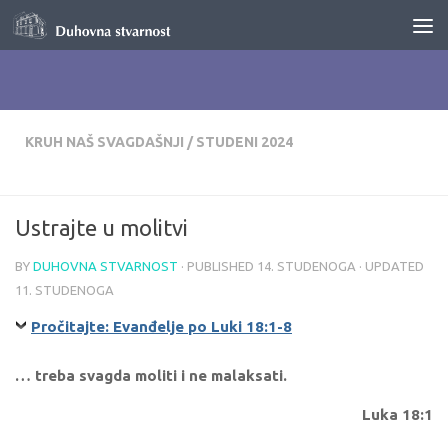
Skip to content
KRUH NAŠ SVAGDAŠNJI
/
STUDENI 2024
Ustrajte u molitvi
BY
DUHOVNA STVARNOST
· PUBLISHED
14. STUDENOGA
· UPDATED
11. STUDENOGA
Pročitajte: Evanđelje po Luki 18:1-8
… treba svagda moliti i ne malaksati.
Luka 18:1