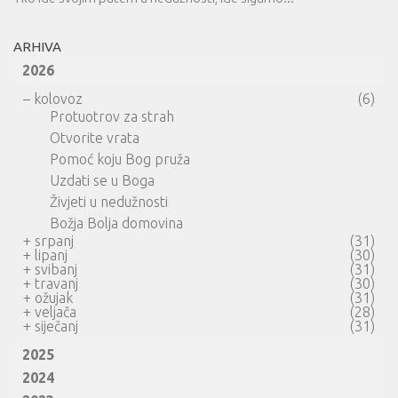
ARHIVA
2026
–
kolovoz
(6)
Protuotrov za strah
Otvorite vrata
Pomoć koju Bog pruža
Uzdati se u Boga
Živjeti u nedužnosti
Božja Bolja domovina
+
srpanj
(31)
+
lipanj
(30)
+
svibanj
(31)
+
travanj
(30)
+
ožujak
(31)
+
veljača
(28)
+
siječanj
(31)
2025
2024