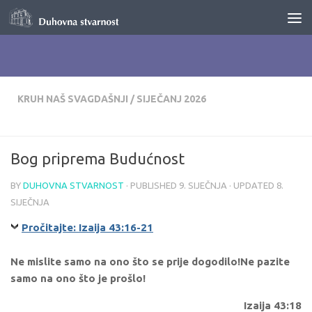
Skip to content
KRUH NAŠ SVAGDAŠNJI
/
SIJEČANJ 2026
Bog priprema Budućnost
BY
DUHOVNA STVARNOST
· PUBLISHED
9. SIJEČNJA
· UPDATED
8.
SIJEČNJA
Pročitajte: Izaija 43:16-21
Ne mislite samo na ono što se prije dogodilo!Ne pazite
samo na ono što je prošlo!
Izaija 43:18