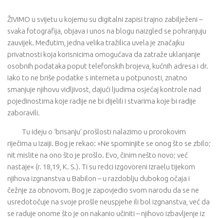
ŽIVIMO u svijetu u kojemu su digitalni zapisi trajno zabilježeni –
svaka fotografija, objava i unos na blogu naizgled se pohranjuju
zauvijek. Međutim, jedna velika tražilica uvela je značajku
privatnosti koja korisnicima omogućava da zatraže uklanjanje
osobnih podataka poput telefonskih brojeva, kućnih adresa i dr.
Iako to ne briše podatke s interneta u potpunosti, znatno
smanjuje njihovu vidljivost, dajući ljudima osjećaj kontrole nad
pojedinostima koje radije ne bi dijelili i stvarima koje bi radije
zaboravili.
Tu ideju o ‘brisanju’ prošlosti nalazimo u prorokovim
riječima u Izaiji. Bog je rekao: »Ne spominjite se onog što se zbilo;
nit mislite na ono što je prošlo. Evo, činim nešto novo; već
nastaje« (r. 18,19, K. S.). Ti su redci izgovoreni Izraelu tijekom
njihova izgnanstva u Babilon – u razdoblju dubokog očaja i
čežnje za obnovom. Bog je zapovjedio svom narodu da se ne
usredotočuje na svoje prošle neuspjehe ili bol izgnanstva, već da
se raduje onome što je on nakanio učiniti – njihovo izbavljenje iz