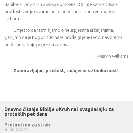
Babilona i povratku u svoju domovinu. On nije samo brisao
prošlost, već je otvarao put u budućnost ispunjenu nadom i
svrhom.
Umjesto da razmišljamo o neuspjesima ili žaljenjima,
vjerujmo da je Bog očistio naše prošle grijehe i vodi nas prema
budućnosti koju priprema za nas.
– Marvin Williams
Zaboravljajući prošlost, radujemo se budućnosti.
Dnevno čitanje Biblije »Kruh naš svagdašnji« za
proteklih pet dana
Protuotrov za strah
6. kolovoza