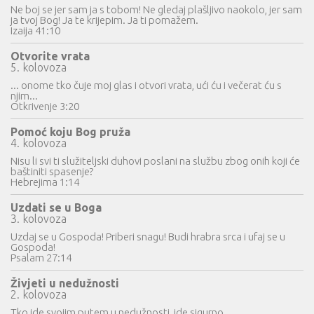
Ne boj se jer sam ja s tobom! Ne gledaj plašljivo naokolo, jer sam
ja tvoj Bog! Ja te krijepim. Ja ti pomažem.
Izaija 41:10
Otvorite vrata
5. kolovoza
... onome tko čuje moj glas i otvori vrata, ući ću i večerat ću s
njim...
Otkrivenje 3:20
Pomoć koju Bog pruža
4. kolovoza
Nisu li svi ti služiteljski duhovi poslani na službu zbog onih koji će
baštiniti spasenje?
Hebrejima 1:14
Uzdati se u Boga
3. kolovoza
Uzdaj se u Gospoda! Priberi snagu! Budi hrabra srca i ufaj se u
Gospoda!
Psalam 27:14
Živjeti u nedužnosti
2. kolovoza
Tko ide svojim putem u nedužnosti, ide sigurno...