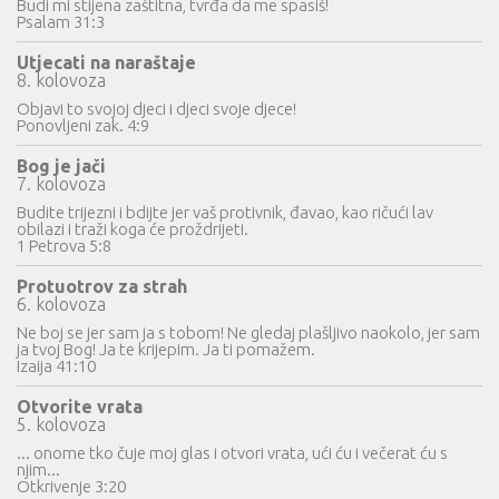
Budi mi stijena zaštitna, tvrđa da me spasiš!
Psalam 31:3
Utjecati na naraštaje
8. kolovoza
Objavi to svojoj djeci i djeci svoje djece!
Ponovljeni zak. 4:9
Bog je jači
7. kolovoza
Budite trijezni i bdijte jer vaš protivnik, đavao, kao ričući lav
obilazi i traži koga će proždrijeti.
1 Petrova 5:8
Protuotrov za strah
6. kolovoza
Ne boj se jer sam ja s tobom! Ne gledaj plašljivo naokolo, jer sam
ja tvoj Bog! Ja te krijepim. Ja ti pomažem.
Izaija 41:10
Otvorite vrata
5. kolovoza
... onome tko čuje moj glas i otvori vrata, ući ću i večerat ću s
njim...
Otkrivenje 3:20