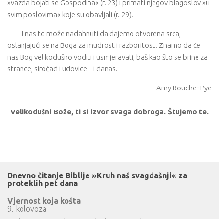
»vazda bojati se Gospodina« (r. 23) i primati njegov blagoslov »u
svim poslovima« koje su obavljali (r. 29).
I nas to može nadahnuti da dajemo otvorena srca,
oslanjajući se na Boga za mudrost i razboritost. Znamo da će
nas Bog velikodušno voditi i usmjeravati, baš kao što se brine za
strance, siročad i udovice – i danas.
– Amy Boucher Pye
Velikodušni Bože, ti si izvor svaga dobroga. Štujemo te.
Dnevno čitanje Biblije »Kruh naš svagdašnji« za
proteklih pet dana
Vjernost koja košta
9. kolovoza