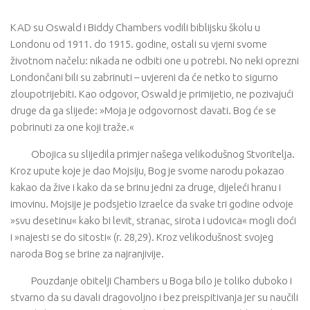
KAD su Oswald i Biddy Chambers vodili biblijsku školu u
Londonu od 1911. do 1915. godine, ostali su vjerni svome
životnom načelu: nikada ne odbiti one u potrebi. No neki oprezni
Londončani bili su zabrinuti – uvjereni da će netko to sigurno
zloupotrijebiti. Kao odgovor, Oswald je primijetio, ne pozivajući
druge da ga slijede: »Moja je odgovornost davati. Bog će se
pobrinuti za one koji traže.«
Obojica su slijedila primjer našega velikodušnog Stvoritelja.
Kroz upute koje je dao Mojsiju, Bog je svome narodu pokazao
kakao da žive i kako da se brinu jedni za druge, dijeleći hranu i
imovinu. Mojsije je podsjetio Izraelce da svake tri godine odvoje
»svu desetinu« kako bi levit, stranac, sirota i udovica« mogli doći
i »najesti se do sitosti« (r. 28,29). Kroz velikodušnost svojeg
naroda Bog se brine za najranjivije.
Pouzdanje obitelji Chambers u Boga bilo je toliko duboko i
stvarno da su davali dragovoljno i bez preispitivanja jer su naučili