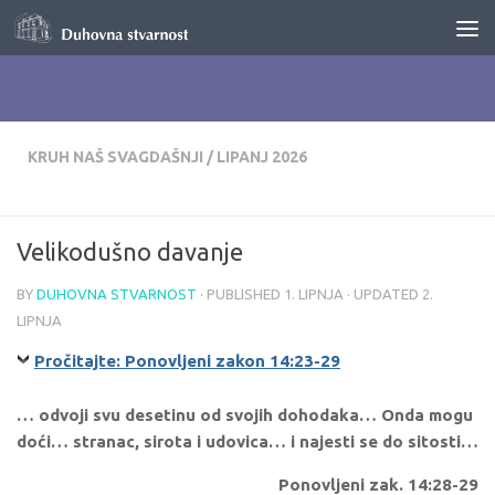
Skip to content
KRUH NAŠ SVAGDAŠNJI
/
LIPANJ 2026
Velikodušno davanje
BY
DUHOVNA STVARNOST
· PUBLISHED
1. LIPNJA
· UPDATED
2.
LIPNJA
Pročitajte: Ponovljeni zakon 14:23-29
… odvoji svu desetinu od svojih dohodaka… Onda mogu
doći… stranac, sirota i udovica… i najesti se do sitosti…
Ponovljeni zak. 14:28-29