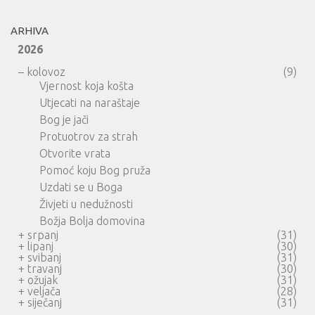
ARHIVA
2026
–
kolovoz
(9)
Vjernost koja košta
Utjecati na naraštaje
Bog je jači
Protuotrov za strah
Otvorite vrata
Pomoć koju Bog pruža
Uzdati se u Boga
Živjeti u nedužnosti
Božja Bolja domovina
+
srpanj
(31)
+
lipanj
(30)
+
svibanj
(31)
+
travanj
(30)
+
ožujak
(31)
+
veljača
(28)
+
siječanj
(31)