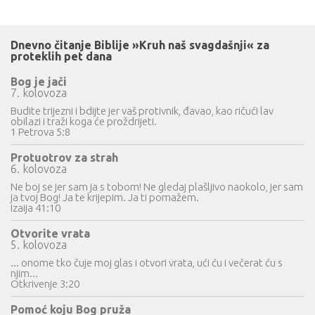
Dnevno čitanje Biblije »Kruh naš svagdašnji« za
proteklih pet dana
Bog je jači
7. kolovoza
Budite trijezni i bdijte jer vaš protivnik, đavao, kao ričući lav
obilazi i traži koga će proždrijeti.
1 Petrova 5:8
Protuotrov za strah
6. kolovoza
Ne boj se jer sam ja s tobom! Ne gledaj plašljivo naokolo, jer sam
ja tvoj Bog! Ja te krijepim. Ja ti pomažem.
Izaija 41:10
Otvorite vrata
5. kolovoza
... onome tko čuje moj glas i otvori vrata, ući ću i večerat ću s
njim...
Otkrivenje 3:20
Pomoć koju Bog pruža