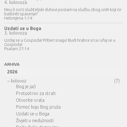
4. kolovoza
Nisu li svi ti služiteljski duhovi poslani na službu zbog onih koji će
baštiniti spasenje?
Hebrejima 1:14
Uzdati se u Boga
3. kolovoza
Uzdaj se u Gospoda! Priberi snagu! Budi hrabra srca i ufaj se u
Gospoda!
Psalam 27:14
ARHIVA
2026
–
kolovoz
(7)
Bog je jači
Protuotrov za strah
Otvorite vrata
Pomoć koju Bog pruža
Uzdati se u Boga
Živjeti u nedužnosti