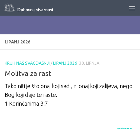
Skip to content
LIPANJ 2026
KRUH NAŠ SVAGDAŠNJI
/
LIPANJ 2026
30. LIPNJA
Molitva za rast
Tako niti je što onaj koji sadi, ni onaj koji zalijeva, nego
Bog koji daje te raste.
1 Korinćanima 3:7
Sljedeća stranica »