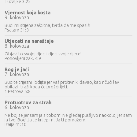
Tužaljke 3:25
Vjernost koja košta
9. kolovoza
Budi mi stijena zaštitna, tvrđa da me spasiš!
Psalam 31:3
Utjecati na naraštaje
8. kolovoza
Objavi to svojoj djeci i djeci svoje djece!
Ponovljeni zak. 4:9
Bog je jači
7. kolovoza
Budite trijezni i bdijte jer vaš protivnik, đavao, kao ričući lav
obilazi i traži koga će proždrijeti.
1 Petrova 5:8
Protuotrov za strah
6. kolovoza
Ne boj se jer sam ja s tobom! Ne gledaj plašljivo naokolo, jer sam
ja tvoj Bog! Ja te krijepim. Ja ti pomažem.
Izaija 41:10