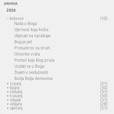
ARHIVA
2026
–
kolovoz
(10)
Nada u Boga
Vjernost koja košta
Utjecati na naraštaje
Bog je jači
Protuotrov za strah
Otvorite vrata
Pomoć koju Bog pruža
Uzdati se u Boga
Živjeti u nedužnosti
Božja Bolja domovina
+
srpanj
(31)
+
lipanj
(30)
+
svibanj
(31)
+
travanj
(30)
+
ožujak
(31)
+
veljača
(28)
+
siječanj
(31)