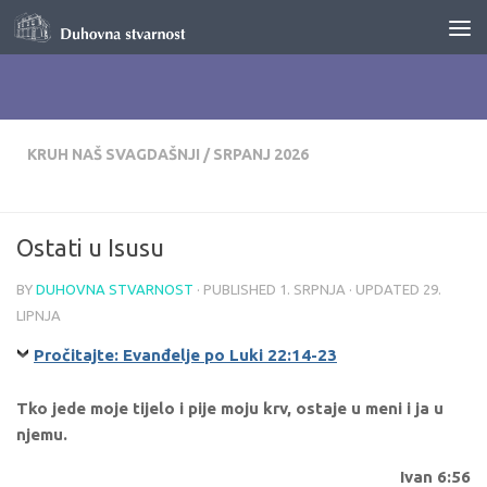
Skip to content
KRUH NAŠ SVAGDAŠNJI
/
SRPANJ 2026
Ostati u Isusu
BY
DUHOVNA STVARNOST
· PUBLISHED
1. SRPNJA
· UPDATED
29.
LIPNJA
Pročitajte: Evanđelje po Luki 22:14-23
Tko jede moje tijelo i pije moju krv, ostaje u meni i ja u
njemu.
Ivan 6:56