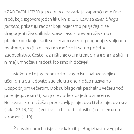
»ZADOVOLJSTVO je potpuno tek kada je zapamćeno.« Ove
riječi, koje izgovara jedan lik u knjizi C. S. Lewisa
Izvan tihoga
planeta
, prikazuju radost koju osjećamo prisjećajući se
dragocjenih životnih iskustava. Iako s pravom uživamo u
planinskom krajoliku ili se sjećamo važnog događaja s voljenom
osobom, ono što osjećamo može biti samo početno
zadovoljstvo. Često razmišljanje o tim trenucima (i onima sličnim
njima) umnožava radost što smo ih doživjeli.
Možda je to još jedan razlog zašto Isus nalaže svojim
učenicima da redovito sudjeluju u onome što nazivamo
Gospodnjom večerom. Dok su blagovali pashalnu večeru noć
prije njegove smrti, Isus joj je dodao još jedno značenje.
Beskvasni kruh i »čaša« predstavljaju njegovo tijelo i njegovu krv
(Luka 22:19,20). Učenici su to trebali redovito činiti njemu na
spomen (r. 19).
Židovski narod prisjeća se kako ih je Bog izbavio iz Egipta