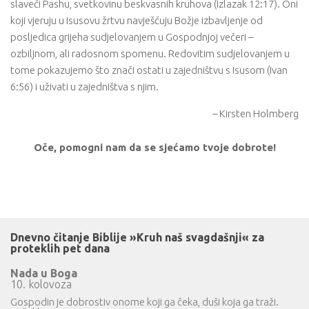
slaveći Pashu, svetkovinu beskvasnih kruhova (Izlazak 12:17). Oni
koji vjeruju u Isusovu žrtvu navješćuju Božje izbavljenje od
posljedica grijeha sudjelovanjem u Gospodnjoj večeri –
ozbiljnom, ali radosnom spomenu. Redovitim sudjelovanjem u
tome pokazujemo što znači ostati u zajedništvu s Isusom (Ivan
6:56) i uživati u zajedništva s njim.
– Kirsten Holmberg
Oče, pomogni nam da se sjećamo tvoje dobrote!
Dnevno čitanje Biblije »Kruh naš svagdašnji« za
proteklih pet dana
Nada u Boga
10. kolovoza
Gospodin je dobrostiv onome koji ga čeka, duši koja ga traži.