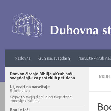
Skip to content
Naslovna
Kruh naš svagdašnji
Naručite »Kruh naš
Dnevno čitanje Biblije »Kruh naš
KRUH
svagdašnji« za proteklih pet dana
Utjecati na naraštaje
8. kolovoza
Objavi to svojoj djeci i djeci svoje djece!
Ponovljeni zak. 4:9
Bog
Bog je jači