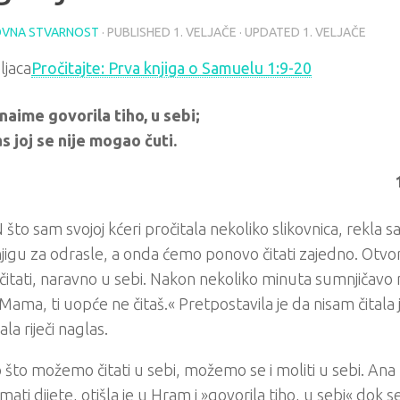
VNA STVARNOST
· PUBLISHED
1. VELJAČE
· UPDATED
1. VELJAČE
Pročitajte: Prva knjiga o Samuelu 1:9-20
naime govorila tiho, u sebi;
s joj se nije mogao čuti.
to sam svojoj kćeri pročitala nekoliko slikovnica, rekla s
knjigu za odrasle, a onda ćemo ponovo čitati zajedno. Otvor
čitati, naravno u sebi. Nakon nekoliko minuta sumnjičavo 
»Mama, ti uopće ne čitaš.« Pretpostavila je da nisam čitala
la riječi naglas.
 što možemo čitati u sebi, možemo se i moliti u sebi. Ana 
imati dijete, otišla je u Hram i »govorila tiho, u sebi« dok se