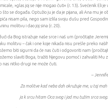
micale, »glas joj se nije mogao čuti« (r. 13). Svećenik Eli je v
 što se događa. Optužio ju je da je pijana, ali Ana mu je obj
pića nisam pila, nego sam izlila svoju dušu pred Gospodin
ninu molitvu i dao joj sina (r. 20).
ući da Bog istražuje naše srce i naš um (pročitajte Jeremija
aku molitvu – čak i one koje nikada nisu prešle preko naši
ožemo biti sigurni da će nas čuti i odgovoriti nam (pročitaj
žemo slaviti Boga, tražiti Njegovu pomoć i zahvaliti Mu 
ko nas nitko drugi ne može čuti.
– Jennif
Za molitve kad neba dah okružuje me, u taj mah
ja k srcu hitam Oca svog i jad mu tužim srca svog.