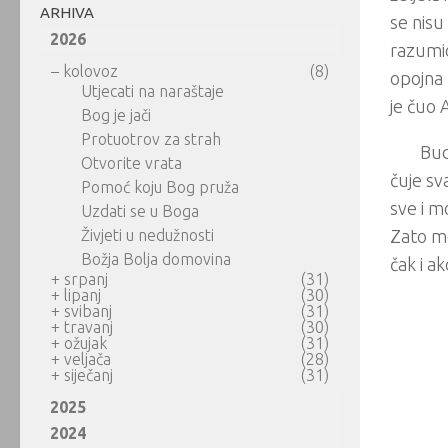
ARHIVA
se nisu 
2026
razumio
–
kolovoz
(8)
opojna 
Utjecati na naraštaje
je čuo A
Bog je jači
Protuotrov za strah
Bud
Otvorite vrata
čuje sv
Pomoć koju Bog pruža
sve i m
Uzdati se u Boga
Živjeti u nedužnosti
Zato mo
Božja Bolja domovina
čak i a
+
srpanj
(31)
+
lipanj
(30)
+
svibanj
(31)
+
travanj
(30)
+
ožujak
(31)
+
veljača
(28)
+
siječanj
(31)
2025
2024