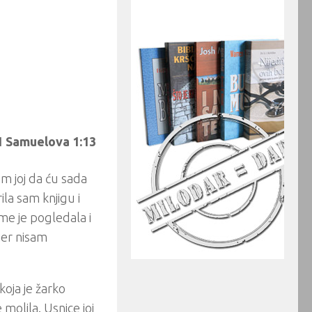
1 Samuelova 1:13
am joj da ću sada
ila sam knjigu i
me je pogledala i
 jer nisam
koja je žarko
 molila. Usnice joj