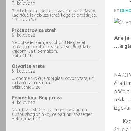
7. kolovoza
Budite trijezni i bdijte jer vaš protivnik, đavao,
BY
DUHO
kao ričući lav obilazi i traži koga će proždrijeti.
1 Petrova 5:8
Protuotrov za strah
6. kolovoza
Ana je 
Ne boj se jer sam ja s tobom! Ne gledaj
… a gla
plašljivo naokolo, jer sam ja tvoj Bog! Ja te
krijepim. Ja ti pomažem.
Izaija 41:10
Otvorite vrata
5. kolovoza
NAKON š
... onome tko čuje moj glas i otvori vrata, ući
ću i večerat ću s njim...
čitati 
Otkrivenje 3:20
počela 
Pomoć koju Bog pruža
rekla: 
4. kolovoza
izgovara
Nisu li svi ti služiteljski duhovi poslani na
službu zbog onih koji će baštiniti spasenje?
Hebrejima 1:14
Kao
željela 