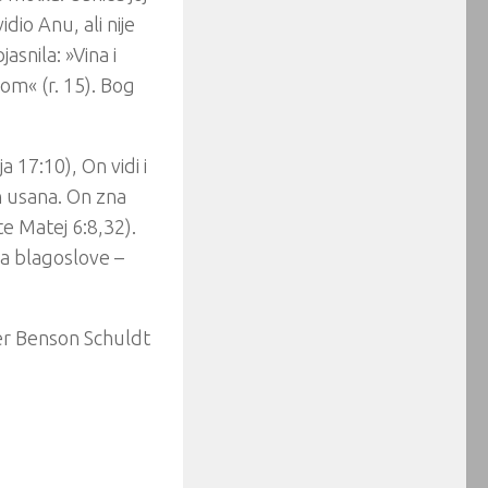
idio Anu, ali nije
asnila: »Vina i
om« (r. 15). Bog
 17:10), On vidi i
h usana. On zna
te Matej 6:8,32).
za blagoslove –
er Benson Schuldt