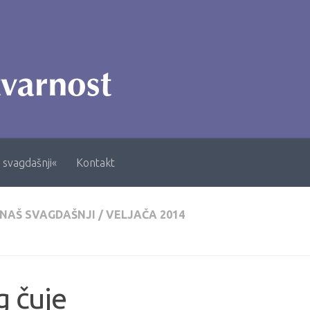
 svagdašnji«
Kontakt
 NAŠ SVAGDAŠNJI
/
VELJAČA 2014
 čuje