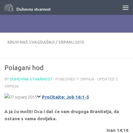
Skip to content
KRUH NAŠ SVAGDAŠNJI
/
SRPANJ 2015
Polagani hod
BY
DUHOVNA STVARNOST
· PUBLISHED
7. SRPNJA
· UPDATED
3.
SRPNJA
Pročitajte: Job 16:1-5
A ja ću moliti Oca i dat će vam drugoga Branitelja, da
ostane s vama dovijeka.
Ivan 14:16