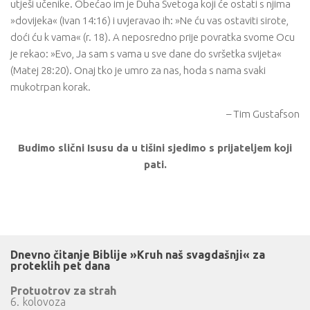
utješi učenike. Obećao im je Duha Svetoga koji će ostati s njima
»dovijeka« (Ivan 14:16) i uvjeravao ih: »Ne ću vas ostaviti sirote,
doći ću k vama« (r. 18). A neposredno prije povratka svome Ocu
je rekao: »Evo, Ja sam s vama u sve dane do svršetka svijeta«
(Matej 28:20). Onaj tko je umro za nas, hoda s nama svaki
mukotrpan korak.
– Tim Gustafson
Budimo slični Isusu da u tišini sjedimo s prijateljem koji
pati.
Dnevno čitanje Biblije »Kruh naš svagdašnji« za
proteklih pet dana
Protuotrov za strah
6. kolovoza