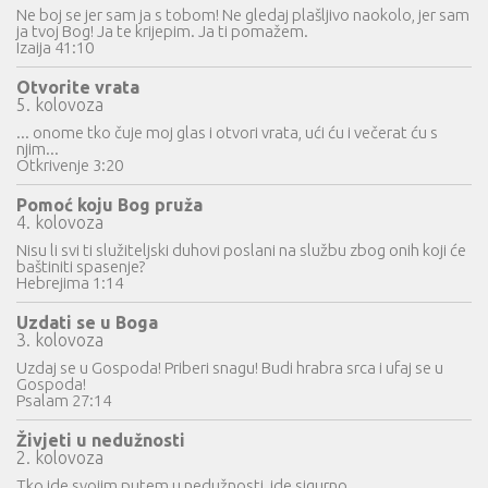
Ne boj se jer sam ja s tobom! Ne gledaj plašljivo naokolo, jer sam
ja tvoj Bog! Ja te krijepim. Ja ti pomažem.
Izaija 41:10
Otvorite vrata
5. kolovoza
... onome tko čuje moj glas i otvori vrata, ući ću i večerat ću s
njim...
Otkrivenje 3:20
Pomoć koju Bog pruža
4. kolovoza
Nisu li svi ti služiteljski duhovi poslani na službu zbog onih koji će
baštiniti spasenje?
Hebrejima 1:14
Uzdati se u Boga
3. kolovoza
Uzdaj se u Gospoda! Priberi snagu! Budi hrabra srca i ufaj se u
Gospoda!
Psalam 27:14
Živjeti u nedužnosti
2. kolovoza
Tko ide svojim putem u nedužnosti, ide sigurno...