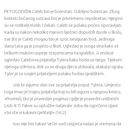
PETOGODIŠNI Caleb bio je bolestan. Ozbiljno bolestan. Zbog
bolesti živčanog sustava bio je privremeno nepokretan. Njegovi
su se roditelji molili. I čekali. Caleb se polako počeo oporavljati.
Kada su nakon nekoliko mjeseci liječnici dopustili da ide u školu,
sve što je Caleb mogao bio je spor, nesiguran hod. Jednoga
dana tata ga je posjetio u školi. Ugledao je svoga sina kako se
teškom mukom uspinje stepenicama na igralište. A onda je
ugledao Calebova prijatelja Tylera kako hoda uz njega. Tijekom
cijeloga odmora, dok su se druga djeca utrkivala, skakala i igrala,
Tyler je sa svojim prijateljem polako hodao igralištem.
Job bi sigurno dao sve za prijatelja poput Tylera. Umjesto
toga imao je trojicu prijatelja koji su bili sigurni u njegovu krivicu.
»Promisli, tko je pravedan poginuo i gdje je pravedni uništeni?«
(Job 4:7) Takve su optužbe natjerale Joba da ogorčeno izjavi:
»Svi ste vi kukavni tješitelji!« (16:2)
Isus nije bio takav! Večer uoči raspeća našao je vremena da