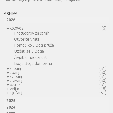
ARHIVA
2026
–
kolovoz
(6)
Protuotrov za strah
Otvorite vrata
Pomoć koju Bog pruža
Uzdati se u Boga
Živjeti u nedužnosti
Božja Bolja domovina
+
srpanj
(31)
+
lipanj
(30)
+
svibanj
(31)
+
travanj
(30)
+
ožujak
(31)
+
veljača
(28)
+
siječanj
(31)
2025
2024