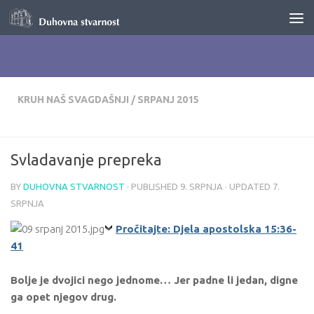
Skip to content
KRUH NAŠ SVAGDAŠNJI
/
SRPANJ 2015
Svladavanje prepreka
BY
DUHOVNA STVARNOST
· PUBLISHED
9. SRPNJA
· UPDATED
7.
SRPNJA
Pročitajte: Djela apostolska 15:36-
41
Bolje je dvojici nego jednome… Jer padne li jedan, digne
ga opet njegov drug.