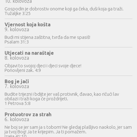
10. kolovoza
Gospodin je dobrostiv onome koji ga čeka, duši koja ga traži.
Tužaljke 3:25
Vjernost koja košta
9. kolovoza
Budi mi stijena zaštitna, tvrđa da me spasiš!
Psalam 31:3
Utjecati na naraštaje
8. kolovoza
Objavi to svojoj djeci i djeci svoje djece!
Ponovljeni zak. 4:9
Bog je jači
7. kolovoza
Budite trijezni i bdijte jer vaš protivnik, đavao, kao ričući lav
obilazi i traži koga će proždrijeti.
1 Petrova 5:8
Protuotrov za strah
6. kolovoza
Ne boj se jer sam ja s tobom! Ne gledaj plašljivo naokolo, jer sam
ja tvoj Bog! Ja te krijepim. Ja ti pomažem.
Izaija 41:10