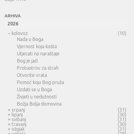
ARHIVA
2026
–
kolovoz
(10)
Nada u Boga
Vjernost koja košta
Utjecati na naraštaje
Bog je jači
Protuotrov za strah
Otvorite vrata
Pomoć koju Bog pruža
Uzdati se u Boga
Živjeti u nedužnosti
Božja Bolja domovina
+
srpanj
(31)
+
lipanj
(30)
+
svibanj
(31)
+
travanj
(30)
+
ožujak
(31)
+
veljača
(28)