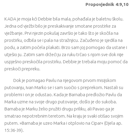
Propovjednik 4:9,10
KADA je moja kći Debbie bila mala, pohađala je baletnu školu.
Jedna od vježbi bilo je preskakivanje smotane prostirke za
vježbanje. Prvi njezin pokušaj završio je tako što je skočila na
prostirku, odbila se i pala na stražnjicu. Začuđeno je sjedila na
podu, a zatim počela plakati. Brzo sam joj pomogao da ustane i
utješio ju. Zatim sam držeći ju za ruku trčao s njom sve dok nije
uspješno preskočila prostirku. Debbie je trebala moju pomoć da
preskoči prepreku.
Dok je pomagao Pavlu na njegovom prvom misijskom
putovanju, Ivan Marko se i sam suočio s preprekom. Nastali su
problemi i on je odustao. Kada je Barnaba predložio Pavlu da
Marka uzme na svoje drugo putovanje, došlo je do sukoba.
Barnaba je Marku želio pružiti drugu priliku, ali Pavao ga je
smatrao nepotrebnim teretom. Na kraju je svaki otišao svojim
putem. »Barnaba je uzeo Marka i otplovio na Cipar« (Djela ap.
15:36-39).