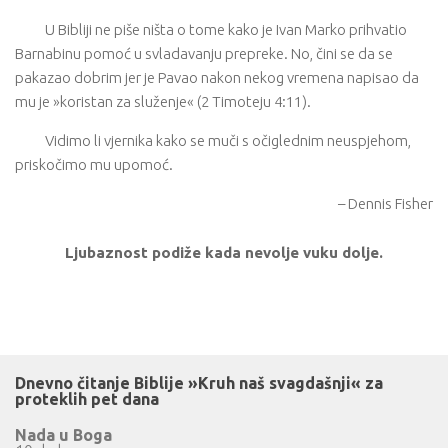
U Bibliji ne piše ništa o tome kako je Ivan Marko prihvatio
Barnabinu pomoć u svladavanju prepreke. No, čini se da se
pakazao dobrim jer je Pavao nakon nekog vremena napisao da
mu je »koristan za služenje« (2 Timoteju 4:11).
Vidimo li vjernika kako se muči s očiglednim neuspjehom,
priskočimo mu upomoć.
– Dennis Fisher
Ljubaznost podiže kada nevolje vuku dolje.
Dnevno čitanje Biblije »Kruh naš svagdašnji« za
proteklih pet dana
Nada u Boga