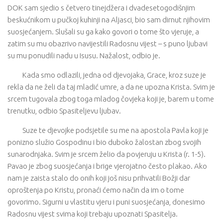
DOK sam sjedio s četvero tinejdžera i dvadesetogodišnjim
beskućnikom u pučkoj kuhinji na Aljasci, bio sam dirnut njihovim
suosjećanjem. Slušali su ga kako govori o tome što vjeruje, a
zatim su mu obazrivo navijestili Radosnu vijest – s puno ljubavi
su mu ponudili nadu u Isusu. Nažalost, odbio je.
Kada smo odlazili, jedna od djevojaka, Grace, kroz suze je
rekla da ne želi da taj mladić umre, a da ne upozna Krista. Svim je
srcem tugovala zbog toga mladog čovjeka koji je, barem u tome
trenutku, odbio Spasiteljevu ljubav.
Suze te djevojke podsjetile su me na apostola Pavla koji je
ponizno služio Gospodinu i bio duboko žalostan zbog svojih
sunarodnjaka. Svim je srcem želio da povjeruju u Krista (r. 1-5).
Pavao je zbog suosjećanja i brige vjerojatno često plakao. Ako
nam je zaista stalo do onih koji još nisu prihvatili Božji dar
oproštenja po Kristu, pronaći ćemo način da im o tome
govorimo. Sigurni u vlastitu vjeru i puni suosjećanja, donesimo
Radosnu vijest svima koji trebaju upoznati Spasitelja.