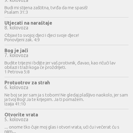
9. kolovoza
Budi mi stijena zaštitna, tvrđa da me spasiš!
Psalam 31:3
Utjecati na naraštaje
8. kolovoza
Objavi to svojoj djeci i djeci svoje djece!
Ponovljeni zak. 4:9
Bog je jači
7. kolovoza
Budite trijezni i bdijte jer vaš protivnik, đavao, kao ričući lav
obilazi i traži koga će proždrijeti.
1 Petrova 5:8
Protuotrov za strah
6. kolovoza
Ne boj se jer sam ja s tobom! Ne gledaj plašljivo naokolo, jer sam
ja tvoj Bog! Ja te krijepim. Ja ti pomažem.
Izaija 41:10
Otvorite vrata
5. kolovoza
... onome tko čuje moj glas i otvori vrata, ući ću i večerat ću s
njim...