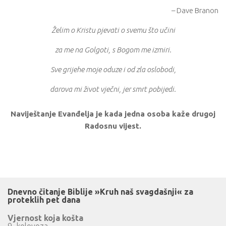
– Dave Branon
Želim o Kristu pjevati o svemu što učini
za me na Golgoti, s Bogom me izmiri.
Sve grijehe moje oduze i od zla oslobodi,
darova mi život vječni, jer smrt pobijedi.
Naviještanje Evanđelja je kada jedna osoba kaže drugoj
Radosnu vijest.
Dnevno čitanje Biblije »Kruh naš svagdašnji« za
proteklih pet dana
Vjernost koja košta