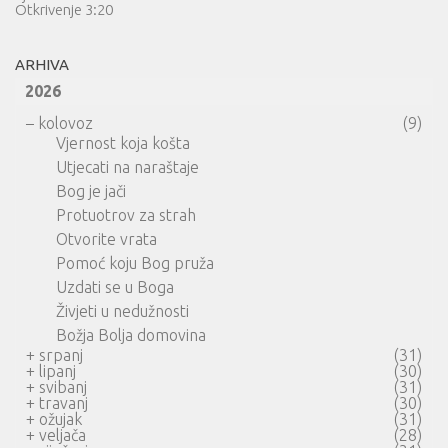
Otkrivenje 3:20
ARHIVA
2026
–
kolovoz
(9)
Vjernost koja košta
Utjecati na naraštaje
Bog je jači
Protuotrov za strah
Otvorite vrata
Pomoć koju Bog pruža
Uzdati se u Boga
Živjeti u nedužnosti
Božja Bolja domovina
+
srpanj
(31)
+
lipanj
(30)
+
svibanj
(31)
+
travanj
(30)
+
ožujak
(31)
+
veljača
(28)