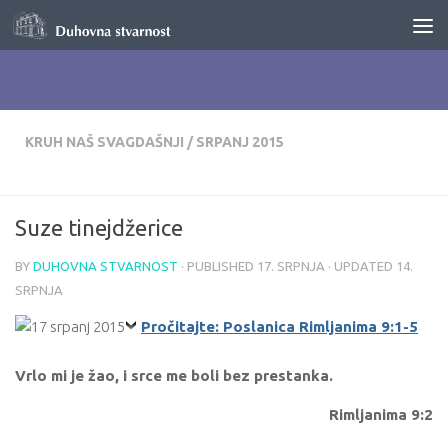
Skip to content
KRUH NAŠ SVAGDAŠNJI
/
SRPANJ 2015
Suze tinejdžerice
BY
DUHOVNA STVARNOST
· PUBLISHED
17. SRPNJA
· UPDATED
14.
SRPNJA
Pročitajte: Poslanica Rimljanima 9:1-5
Vrlo mi je žao, i srce me boli bez prestanka.
Rimljanima 9:2