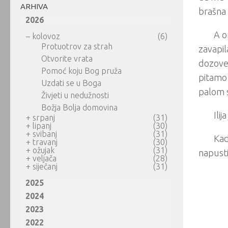
ARHIVA
brašna i
2026
A o
–
kolovoz
(6)
Protuotrov za strah
zavapil
Otvorite vrata
dozoveš
Pomoć koju Bog pruža
pitamo 
Uzdati se u Boga
palom s
Živjeti u nedužnosti
Božja Bolja domovina
Ili
+
srpanj
(31)
+
lipanj
(30)
+
svibanj
(31)
Kad
+
travanj
(30)
+
ožujak
(31)
napust
+
veljača
(28)
+
siječanj
(31)
2025
2024
2023
2022