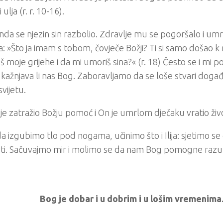
 ulja (r. r. 10-16).
nda se njezin sin razbolio. Zdravlje mu se pogoršalo i umro
a: »Što ja imam s tobom, čovječe Božji? Ti si samo došao 
 moje grijehe i da mi umoriš sina?« (r. 18) Često se i mi 
kažnjava li nas Bog. Zaboravljamo da se loše stvari dog
vijetu.
ja je zatražio Božju pomoć i On je umrlom dječaku vratio život
a izgubimo tlo pod nogama, učinimo što i Ilija: sjetimo s
iti. Sačuvajmo mir i molimo se da nam Bog pomogne razu
Bog je dobar i u dobrim i u lošim vremenima