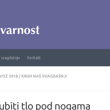
 svagdašnji«
Kontakt
VOZ 2018
/
KRUH NAŠ SVAGDAŠNJI
ubiti tlo pod nogama