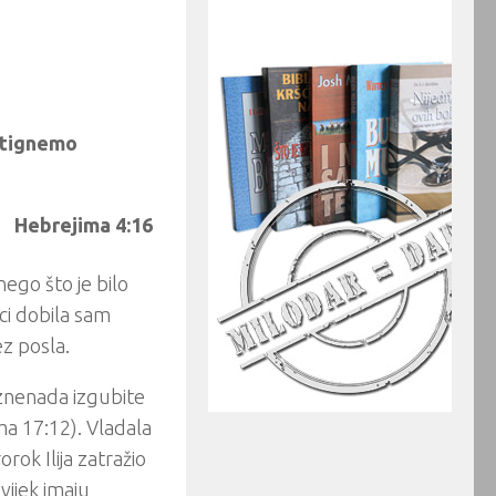
ostignemo
Hebrejima 4:16
nego što je bilo
ci dobila sam
ez posla.
iznenada izgubite
ma 17:12). Vladala
rok Ilija zatražio
vijek imaju