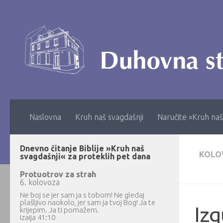
Skip to content
Naslovna
Kruh naš svagdašnji
Naručite »Kruh naš
Dnevno čitanje Biblije »Kruh naš
KOLO
svagdašnji« za proteklih pet dana
Protuotrov za strah
6. kolovoza
Ne boj se jer sam ja s tobom! Ne gledaj
plašljivo naokolo, jer sam ja tvoj Bog! Ja te
Izg
krijepim. Ja ti pomažem.
Izaija 41:10