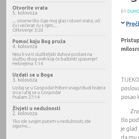
Otvorite vrata
BY
DUHO
5. kolovoza
... onome tko čuje moj glas i otvori vrata, ući
Proči
ću i večerat ću s njim...
Otkrivenje 3:20
Pristu
Pomoć koju Bog pruža
4. kolovoza
milosr
Nisu li svi ti služiteljski duhovi poslani na
službu zbog onih koji će baštiniti spasenje?
Hebrejima 1:14
Uzdati se u Boga
TIJEKOM
3. kolovoza
Uzdaj se u Gospoda! Priberi snagu! Budi hrabra
poslova
srca i ufaj se u Gospoda!
posao k
Psalam 27:14
Živjeti u nedužnosti
Zna
2. kolovoza
tlo pod
Tko ide svojim putem u nedužnosti, ide
sigurno...
je glad
da mu d