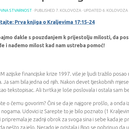
VNA STVARNOST
· PUBLISHED
7. KOLOVOZA
· UPDATED
6. KOLOVOZA
tajte: Prva knjiga o Kraljevima 17:15-24
pajmo dakle s pouzdanjem k prijestolju milosti, da p
đe i nađemo milost kad nam ustreba pomoć!
 azijske financijske krize 1997. više je ljudi tražilo posao 
. Ja sam bila jedna od njih. Nakon devet tjeskobnih mjese
ao tekstopisac. Ali tvrtka je loše poslovala i ostala sam b
te o čemu govorim? Čini se da je najgore prošlo, a onda 
 nogama. Udovici iz Sarepte to je bilo poznato (1 Kraljevi
 i pripremala je zadnji obrok za svoga sina i sebe kada je pro
a nešto za jelo. Nerado je pristala i Bog se pobrinuo da u