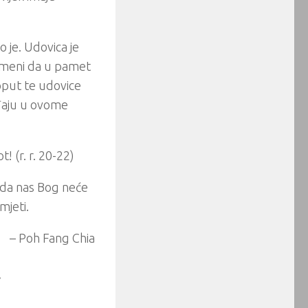
 je. Udovica je
k meni da u pamet
poput te udovice
ađaju u ovome
! (r. r. 20-22)
e da nas Bog neće
mjeti.
– Poh Fang Chia
.