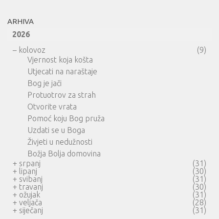
ARHIVA
2026
–
kolovoz
(9)
Vjernost koja košta
Utjecati na naraštaje
Bog je jači
Protuotrov za strah
Otvorite vrata
Pomoć koju Bog pruža
Uzdati se u Boga
Živjeti u nedužnosti
Božja Bolja domovina
+
srpanj
(31)
+
lipanj
(30)
+
svibanj
(31)
+
travanj
(30)
+
ožujak
(31)
+
veljača
(28)
+
siječanj
(31)