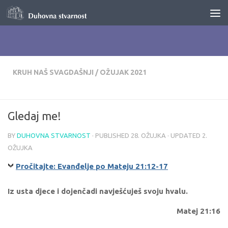
Skip to content
KRUH NAŠ SVAGDAŠNJI
/
OŽUJAK 2021
Gledaj me!
BY
DUHOVNA STVARNOST
· PUBLISHED
28. OŽUJKA
· UPDATED
2.
OŽUJKA
Pročitajte: Evanđelje po Mateju 21:12-17
Iz usta djece i dojenčadi navješćuješ svoju hvalu.
Matej 21:16