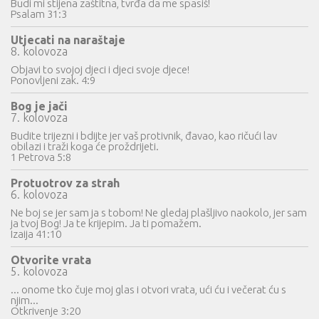
Budi mi stijena zaštitna, tvrđa da me spasiš!
Psalam 31:3
Utjecati na naraštaje
8. kolovoza
Objavi to svojoj djeci i djeci svoje djece!
Ponovljeni zak. 4:9
Bog je jači
7. kolovoza
Budite trijezni i bdijte jer vaš protivnik, đavao, kao ričući lav
obilazi i traži koga će proždrijeti.
1 Petrova 5:8
Protuotrov za strah
6. kolovoza
Ne boj se jer sam ja s tobom! Ne gledaj plašljivo naokolo, jer sam
ja tvoj Bog! Ja te krijepim. Ja ti pomažem.
Izaija 41:10
Otvorite vrata
5. kolovoza
... onome tko čuje moj glas i otvori vrata, ući ću i večerat ću s
njim...
Otkrivenje 3:20