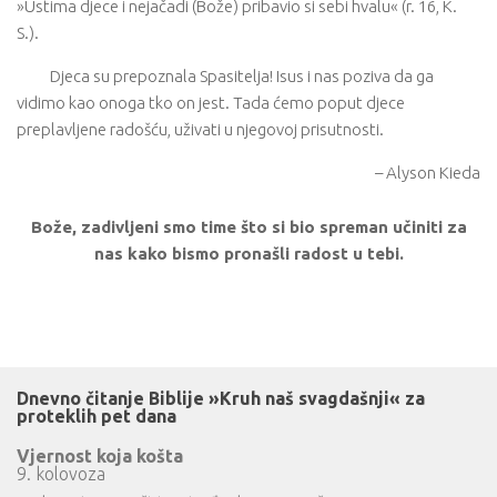
»Ustima djece i nejačadi (Bože) pribavio si sebi hvalu« (r. 16, K.
S.).
Djeca su prepoznala Spasitelja! Isus i nas poziva da ga
vidimo kao onoga tko on jest. Tada ćemo poput djece
preplavljene radošću, uživati ​​u njegovoj prisutnosti.
– Alyson Kieda
Bože, zadivljeni smo time što si bio spreman učiniti za
nas kako bismo pronašli radost u tebi.
Dnevno čitanje Biblije »Kruh naš svagdašnji« za
proteklih pet dana
Vjernost koja košta
9. kolovoza