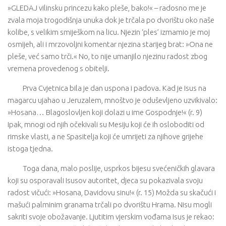
»GLEDAJ vilinsku princezu kako pleše, bako!« – radosno me je
zvala moja trogodišnja unuka dok je trčala po dvorištu oko naše
kolibe, s velikim smiješkom na licu. Njezin ‘ples’ izmamio je moj
osmijeh, ali i mrzovoljni komentar njezina starijeg brat: »Ona ne
pleše, već samo trči.« No, to nije umanjilo njezinu radost zbog
vremena provedenog s obitelji.
Prva Cvjetnica bila je dan uspona i padova. Kad je Isus na
magarcu ujahao u Jeruzalem, mnoštvo je oduševljeno uzvikivalo:
»Hosana… Blagoslovljen koji dolazi u ime Gospodnje!« (r. 9)
Ipak, mnogi od njih očekivali su Mesiju koji će ih osloboditi od
rimske vlasti, a ne Spasitelja koji će umrijeti za njihove grijehe
istoga tjedna.
Toga dana, malo poslije, usprkos bijesu svećeničkih glavara
koji su osporavali Isusov autoritet, djeca su pokazivala svoju
radost vičući: »Hosana, Davidovu sinu!« (r. 15) Možda su skačući i
mašući palminim granama trčali po dvorištu Hrama. Nisu mogli
sakriti svoje obožavanje. Ljutitim vjerskim vođama Isus je rekao: