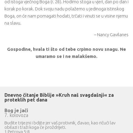
od istoga vječnog Boga (r. 28). Hodimo stoga u vjeri, dan po dan i
korak po korak. Dok svoju nadu polažemo u jedinoga istinskog
Boga, on će nam pomagati hodati, trčati i vinuti se u visine njemu
na slavu.
– Nancy Gavilanes
Gospodine, hvala ti što od tebe crpimo novu snagu. Ne
umaramo se i ne malakšemo.
Dnevno čitanje Biblije »Kruh naš svagdašnji« za
proteklih pet dana
Bog je jači
7. kolovoza
Budite trijezni i bdijte jer vaš protivnik, đavao, kao ričući lav
obilazi i traži koga će proždrijeti.
1 Petrova 5:8