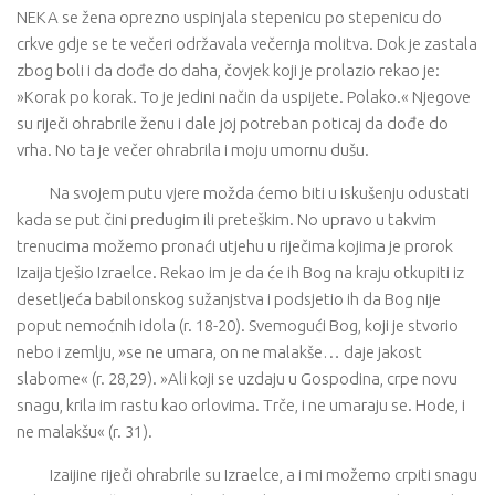
NEKA se žena oprezno uspinjala stepenicu po stepenicu do
crkve gdje se te večeri održavala večernja molitva. Dok je zastala
zbog boli i da dođe do daha, čovjek koji je prolazio rekao je:
»Korak po korak. To je jedini način da uspijete. Polako.« Njegove
su riječi ohrabrile ženu i dale joj potreban poticaj da dođe do
vrha. No ta je večer ohrabrila i moju umornu dušu.
Na svojem putu vjere možda ćemo biti u iskušenju odustati
kada se put čini predugim ili preteškim. No upravo u takvim
trenucima možemo pronaći utjehu u riječima kojima je prorok
Izaija tješio Izraelce. Rekao im je da će ih Bog na kraju otkupiti iz
desetljeća babilonskog sužanjstva i podsjetio ih da Bog nije
poput nemoćnih idola (r. 18-20). Svemogući Bog, koji je stvorio
nebo i zemlju, »se ne umara, on ne malakše… daje jakost
slabome« (r. 28,29). »Ali koji se uzdaju u Gospodina, crpe novu
snagu, krila im rastu kao orlovima. Trče, i ne umaraju se. Hode, i
ne malakšu« (r. 31).
Izaijine riječi ohrabrile su Izraelce, a i mi možemo crpiti snagu