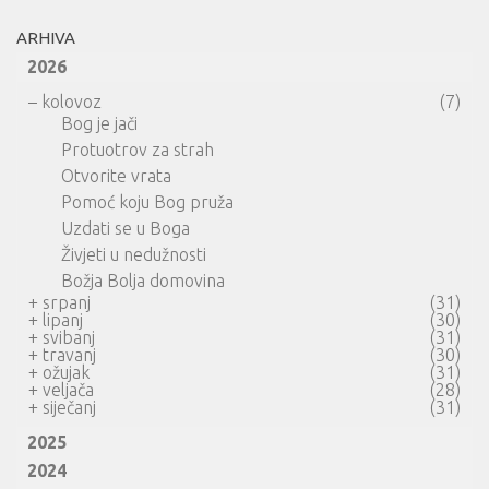
ARHIVA
2026
–
kolovoz
(7)
Bog je jači
Protuotrov za strah
Otvorite vrata
Pomoć koju Bog pruža
Uzdati se u Boga
Živjeti u nedužnosti
Božja Bolja domovina
+
srpanj
(31)
+
lipanj
(30)
+
svibanj
(31)
+
travanj
(30)
+
ožujak
(31)
+
veljača
(28)
+
siječanj
(31)
2025
2024