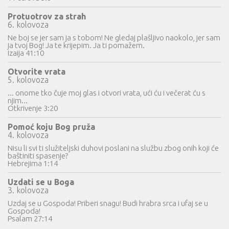
Protuotrov za strah
6. kolovoza
Ne boj se jer sam ja s tobom! Ne gledaj plašljivo naokolo, jer sam
ja tvoj Bog! Ja te krijepim. Ja ti pomažem.
Izaija 41:10
Otvorite vrata
5. kolovoza
... onome tko čuje moj glas i otvori vrata, ući ću i večerat ću s
njim...
Otkrivenje 3:20
Pomoć koju Bog pruža
4. kolovoza
Nisu li svi ti služiteljski duhovi poslani na službu zbog onih koji će
baštiniti spasenje?
Hebrejima 1:14
Uzdati se u Boga
3. kolovoza
Uzdaj se u Gospoda! Priberi snagu! Budi hrabra srca i ufaj se u
Gospoda!
Psalam 27:14