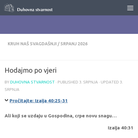
Skip to content
KRUH NAŠ SVAGDAŠNJI
/
SRPANJ 2026
Hodajmo po vjeri
BY
DUHOVNA STVARNOST
· PUBLISHED
3. SRPNJA
· UPDATED
3.
SRPNJA
Pročitajte: Izaija 40:25-31
Ali koji se uzdaju u Gospodina, crpe novu snagu…
Izaija 40:31