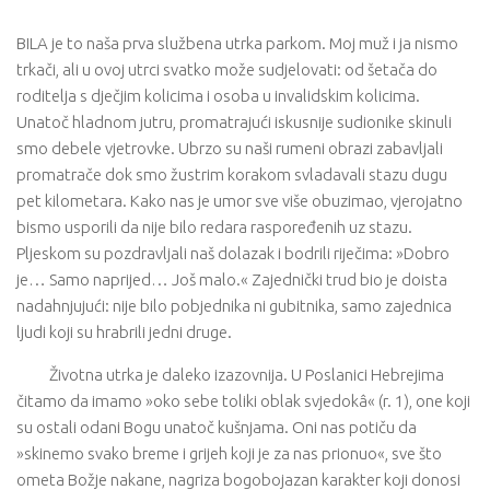
BILA je to naša prva službena utrka parkom. Moj muž i ja nismo
trkači, ali u ovoj utrci svatko može sudjelovati: od šetača do
roditelja s dječjim kolicima i osoba u invalidskim kolicima.
Unatoč hladnom jutru, promatrajući iskusnije sudionike skinuli
smo debele vjetrovke. Ubrzo su naši rumeni obrazi zabavljali
promatrače dok smo žustrim korakom svladavali stazu dugu
pet kilometara. Kako nas je umor sve više obuzimao, vjerojatno
bismo usporili da nije bilo redara raspoređenih uz stazu.
Pljeskom su pozdravljali naš dolazak i bodrili riječima: »Dobro
je… Samo naprijed… Još malo.« Zajednički trud bio je doista
nadahnjujući: nije bilo pobjednika ni gubitnika, samo zajednica
ljudi koji su hrabrili jedni druge.
Životna utrka je daleko izazovnija. U Poslanici Hebrejima
čitamo da imamo »oko sebe toliki oblak svjedokâ« (r. 1), one koji
su ostali odani Bogu unatoč kušnjama. Oni nas potiču da
»skinemo svako breme i grijeh koji je za nas prionuo«, sve što
ometa Božje nakane, nagriza bogobojazan karakter koji donosi