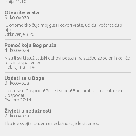
Izaija 41:10
Otvorite vrata
5. kolovoza
... onome tko čuje moj glas i otvori vrata, ući ću i večerat ću s
njim...
Otkrivenje 3:20
Pomoć koju Bog pruža
4. kolovoza
Nisu li svi ti služiteljski duhovi poslani na službu zbog onih koji će
baštiniti spasenje?
Hebrejima 1:14
Uzdati se u Boga
3. kolovoza
Uzdaj se u Gospoda! Priberi snagu! Budi hrabra srca i ufaj se u
Gospoda!
Psalam 27:14
Živjeti u nedužnosti
2. kolovoza
Tko ide svojim putem u nedužnosti, ide sigurno...