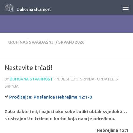
Skip to content
KRUH NAŠ SVAGDAŠNJI
/
SRPANJ 2026
Nastavite trčati!
BY
DUHOVNA STVARNOST
· PUBLISHED
5. SRPNJA
· UPDATED
6.
SRPNJA
Pročitajte: Poslanica Hebrejima 12:1-3
Zato dakle i mi, imajući oko sebe toliki oblak svjedokâ…
s ustrajnošću trčimo u borbu koja nam je određena.
Hebrejima 12:1