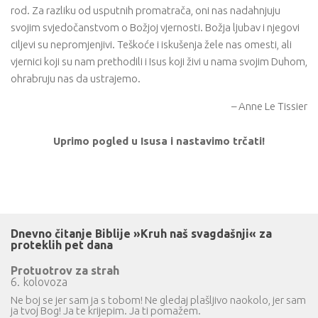
rod. Za razliku od usputnih promatrača, oni nas nadahnjuju
svojim svjedočanstvom o Božjoj vjernosti. Božja ljubav i njegovi
ciljevi su nepromjenjivi. Teškoće i iskušenja žele nas omesti, ali
vjernici koji su nam prethodili i Isus koji živi u nama svojim Duhom,
ohrabruju nas da ustrajemo.
– Anne Le Tissier
Uprimo pogled u Isusa i nastavimo trčati!
Dnevno čitanje Biblije »Kruh naš svagdašnji« za
proteklih pet dana
Protuotrov za strah
6. kolovoza
Ne boj se jer sam ja s tobom! Ne gledaj plašljivo naokolo, jer sam
ja tvoj Bog! Ja te krijepim. Ja ti pomažem.