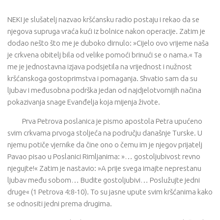
NEKI je slušatelj nazvao kršćansku radio postaju i rekao da se
njegova supruga vraća kući iz bolnice nakon operacije. Zatim je
dodao nešto što me je duboko dirnulo: »Cijelo ovo vrijeme naša
je crkvena obitelj bila od velike pomoći brinući se o nama.« Ta
me je jednostavna izjava podsjetila na vrijednost i nužnost
kršćanskoga gostoprimstva i pomaganja. Shvatio sam da su
ljubav i međusobna podrška jedan od najdjelotvornijih načina
pokazivanja snage Evanđelja koja mijenja živote.
Prva Petrova poslanica je pismo apostola Petra upućeno
svim crkvama prvoga stoljeća na području današnje Turske. U
njemu potiče vjernike da čine ono o čemu im je njegov prijatelj
Pavao pisao u Poslanici Rimljanima: »… gostoljubivost revno
njegujte!« Zatim je nastavio: »A prije svega imajte neprestanu
ljubav među sobom… Budite gostoljubivi… Poslužujte jedni
druge« (1 Petrova 4:8-10). To su jasne upute svim kršćanima kako
se odnositi jedni prema drugima.