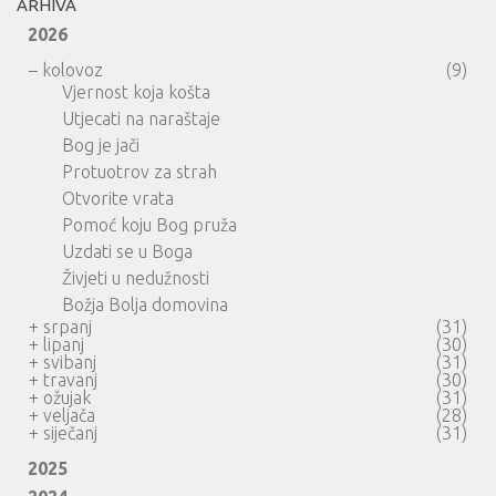
ARHIVA
2026
–
kolovoz
(9)
Vjernost koja košta
Utjecati na naraštaje
Bog je jači
Protuotrov za strah
Otvorite vrata
Pomoć koju Bog pruža
Uzdati se u Boga
Živjeti u nedužnosti
Božja Bolja domovina
+
srpanj
(31)
+
lipanj
(30)
+
svibanj
(31)
+
travanj
(30)
+
ožujak
(31)
+
veljača
(28)
+
siječanj
(31)
2025