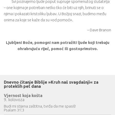
Svi poznajemo ljude poput supruge spomenutog slušatelja
– one kojima je potreban netko tko će biti uz njih, brinuti se o
njima i pokazati kristoliku ljubav. U Božjoj snazi, budimo među
onima za koje se kaže da su »od pomoći«.
– Dave Branon
Ljubljeni Bože, pomogni nam potražiti ljude koji trebaju
ohrabrujuću riječ, pomoć ili gostoprimstvo.
Dnevno čitanje Biblije »Kruh naš svagdašnji« za
proteklih pet dana
Vjernost koja košta
9. kolovoza
Budi mi stijena zaštitna, tvrđa da me spasiš!
Psalam 31:3