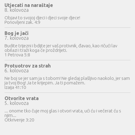
Utjecati na naraštaje
8. kolovoza
Objavi to svojoj djeci i djeci svoje djece!
Ponovljeni zak. 4:9
Bog je jači
7. kolovoza
Budite trijezni i bdijte jer vaš protivnik, đavao, kao ričući lav
obilazi i traži koga će proždrijeti.
1 Petrova 5:8
Protuotrov za strah
6. kolovoza
Ne boj se jer sam ja s tobom! Ne gledaj plašljivo naokolo, jer sam
ja tvoj Bog! Ja te krijepim. Ja ti pomažem.
Izaija 41:10
Otvorite vrata
5. kolovoza
... onome tko čuje moj glas i otvori vrata, ući ću i večerat ću s
njim...
Otkrivenje 3:20