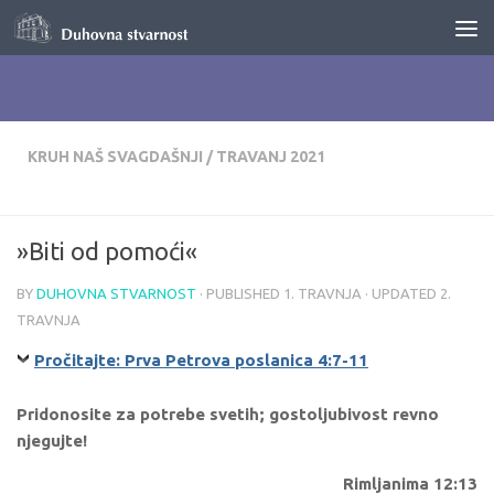
Skip to content
KRUH NAŠ SVAGDAŠNJI
/
TRAVANJ 2021
»Biti od pomoći«
BY
DUHOVNA STVARNOST
· PUBLISHED
1. TRAVNJA
· UPDATED
2.
TRAVNJA
Pročitajte: Prva Petrova poslanica 4:7-11
Pridonosite za potrebe svetih; gostoljubivost revno
njegujte!
Rimljanima 12:13