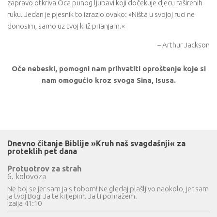
zapravo otkriva Oca punog ljubavi koji dočekuje djecu raširenih
ruku. Jedan je pjesnik to izrazio ovako: »Ništa u svojoj ruci ne
donosim, samo uz tvoj križ prianjam.«
– Arthur Jackson
Oče nebeski, pomogni nam prihvatiti oproštenje koje si
nam omogućio kroz svoga Sina, Isusa.
Dnevno čitanje Biblije »Kruh naš svagdašnji« za
proteklih pet dana
Protuotrov za strah
6. kolovoza
Ne boj se jer sam ja s tobom! Ne gledaj plašljivo naokolo, jer sam
ja tvoj Bog! Ja te krijepim. Ja ti pomažem.
Izaija 41:10