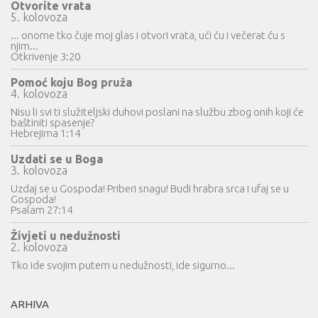
Otvorite vrata
5. kolovoza
... onome tko čuje moj glas i otvori vrata, ući ću i večerat ću s
njim...
Otkrivenje 3:20
Pomoć koju Bog pruža
4. kolovoza
Nisu li svi ti služiteljski duhovi poslani na službu zbog onih koji će
baštiniti spasenje?
Hebrejima 1:14
Uzdati se u Boga
3. kolovoza
Uzdaj se u Gospoda! Priberi snagu! Budi hrabra srca i ufaj se u
Gospoda!
Psalam 27:14
Živjeti u nedužnosti
2. kolovoza
Tko ide svojim putem u nedužnosti, ide sigurno...
ARHIVA