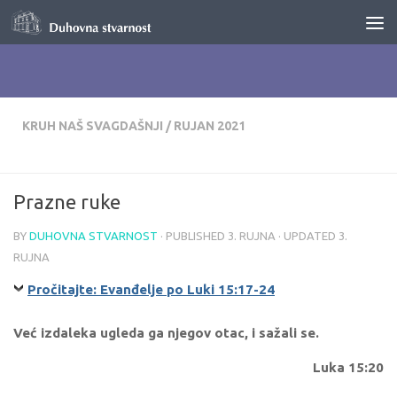
Skip to content
KRUH NAŠ SVAGDAŠNJI
/
RUJAN 2021
Prazne ruke
BY
DUHOVNA STVARNOST
· PUBLISHED
3. RUJNA
· UPDATED
3.
RUJNA
Pročitajte: Evanđelje po Luki 15:17-24
Već izdaleka ugleda ga njegov otac, i sažali se.
Luka 15:20