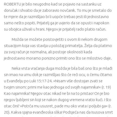
ROBERTU je bilo neugodno kad se pojavio na sastanku uz
doručak i shvatio da je zaboravio novčanik. To mu je smetalo do
te mjere da je razmišljao bi li uopće trebao jesti ili jednostavno
samo nešto popiti. Prijatelj ga je uvjerio da se opusti i napokon
su obojica uživali u hrani. Njegov je prijatelj rado platio račun.
Možda se možete poistovjetiti s ovom ili nekom drugom
situacijom koja vas stavlja u položaj primatelja. Želja da platimo
za svoj račun je normalna, ali postoje okolnosti kada
jednostavno moramo ponizno primiti ono što se milostivo daje.
Neka vrsta vraćanja duga možda je bila baš ono što je mlađi
sin imao na umu dok je razmišljao što će reći ocu, o čemu čitamo
u Evanđelju po Luki 15:17-24. »Nisam više dostojan zvati se
tvojim sinom; primi me kao jednoga od svojih najamnika!« (r. 19)
Kao najamnika? Njegov otac nikad ne bi na to pristao! On je bio
njegov ljubljeni sin koji se nakon dugog vremena vratio kući. I što
otac čini? »Potrča mu ususret, pade mu oko vrata i poljubi ga« (r.
20). Kakva sjajna evanđeoska slika! Podsjeća nas da Isusova smrt