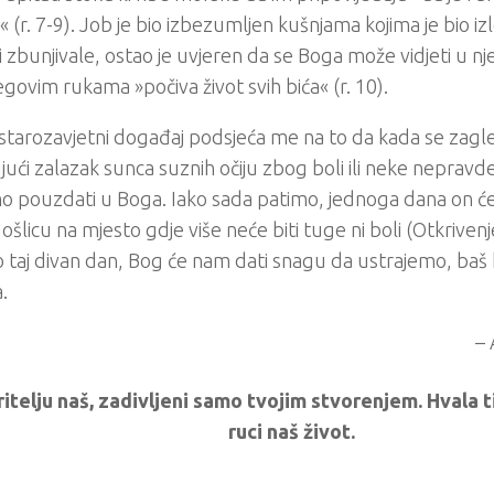
a« (r. 7-9). Job je bio izbezumljen kušnjama kojima je bio iz
i zbunjivale, ostao je uvjeren da se Boga može vidjeti u n
egovim rukama »počiva život svih bića« (r. 10).
 starozavjetni događaj podsjeća me na to da kada se zag
ujući zalazak sunca suznih očiju zbog boli ili neke nepravde,
 pouzdati u Boga. Iako sada patimo, jednoga dana on će
šlicu na mjesto gdje više neće biti tuge ni boli (Otkrivenj
taj divan dan, Bog će nam dati snagu da ustrajemo, baš k
.
–
itelju naš, zadivljeni samo tvojim stvorenjem. Hvala ti
ruci naš život.