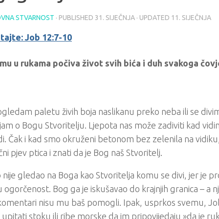
VNA STVARNOST
· PUBLISHED
31. SIJEČNJA
· UPDATED
11. SIJEČNJA
tajte: Job 12:7-10
mu u rukama počiva život svih bića i duh svakoga čovje
ledam paletu živih boja naslikanu preko neba ili se divim 
jam o Bogu Stvoritelju. Ljepota nas može zadiviti kad vid
di. Čak i kad smo okruženi betonom bez zelenila na vidik
i pjev ptica i znati da je Bog naš Stvoritelj.
 nije gledao na Boga kao Stvoritelja komu se divi, jer je pr
ogorčenost. Bog ga je iskušavao do krajnjih granica – a njeg
 komentari nisu mu baš pomogli. Ipak, usprkos svemu, J
 upitati stoku ili ribe morske da im pripovijedaju »da je r