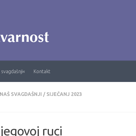
 svagdašnji«
Kontakt
 NAŠ SVAGDAŠNJI
/
SIJEČANJ 2023
jegovoj ruci