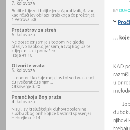
7. kolovoza
Budite trijezni i bdijte jer vaš protivnik, đavao,
BY
DUHO
kao ričući lav obilazi i traži koga će proždrijeti.
1 Petrova 5:8
Proči
Protuotrov za strah
6. kolovoza
… koje
Ne boj se jer sam ja s tobom! Ne gledaj
plašljivo naokolo, jer sam ja tvoj Bog! Ja te
krijepim. Ja ti pomažem.
Izaija 41:10
Otvorite vrata
KAD pog
5. kolovoza
razmišl
... onome tko čuje moj glas i otvori vrata, ući
ću i večerat ću s njim...
u priro
Otkrivenje 3:20
melodičn
Pomoć koju Bog pruža
4. kolovoza
Job
Nisu li svi ti služiteljski duhovi poslani na
duboku 
službu zbog onih koji će baštiniti spasenje?
Hebrejima 1:14
njihovi
trebaju