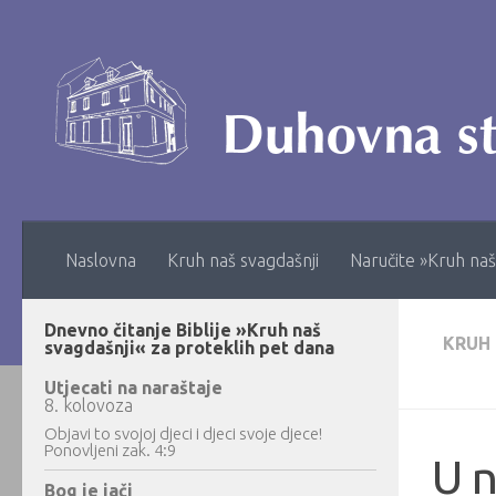
Skip to content
Naslovna
Kruh naš svagdašnji
Naručite »Kruh naš
Dnevno čitanje Biblije »Kruh naš
KRUH
svagdašnji« za proteklih pet dana
Utjecati na naraštaje
8. kolovoza
Objavi to svojoj djeci i djeci svoje djece!
Ponovljeni zak. 4:9
U n
Bog je jači