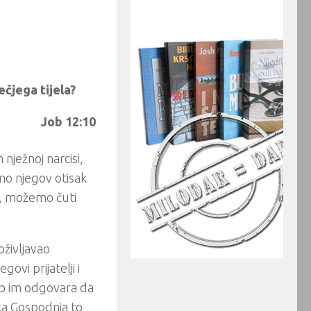
čjega tijela?
Job 12:10
nježnoj narcisi,
imo njegov otisak
u, možemo čuti
oživljavao
ovi prijatelji i
ob im odgovara da
uka Gospodnja to