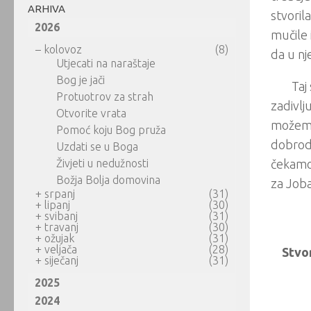
ARHIVA
stvoril
2026
mučile 
–
kolovoz
(8)
da u nj
Utjecati na naraštaje
Bog je jači
Taj
Protuotrov za strah
zadivlj
Otvorite vrata
možemo
Pomoć koju Bog pruža
dobrodo
Uzdati se u Boga
Živjeti u nedužnosti
čekamo 
Božja Bolja domovina
za Joba
+
srpanj
(31)
+
lipanj
(30)
+
svibanj
(31)
+
travanj
(30)
+
ožujak
(31)
+
veljača
(28)
Stvor
+
siječanj
(31)
2025
2024