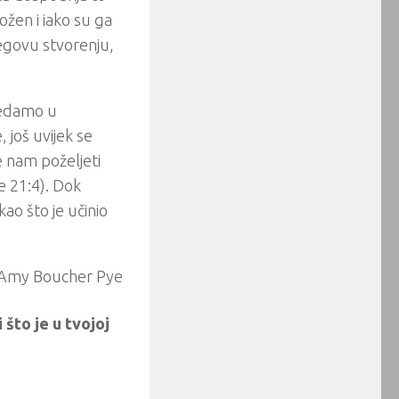
ložen i iako su ga
jegovu stvorenju,
ledamo u
 još uvijek se
 nam poželjeti
e 21:4). Dok
ao što je učinio
 Amy Boucher Pye
 što je u tvojoj