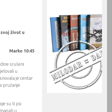
 svoj život u
Marko 10:45
dine srušeni
jelovali u
snovala je centar
a pružanje
je su ti psi
omagati u