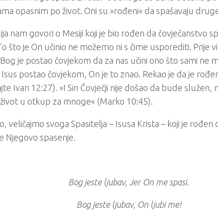
jama opasnim po život. Oni su »rođeni« da spašavaju drug
lija nam govori o Mesiji koji je bio rođen da čovječanstvo s
 To što je On učinio ne možemo ni s čime usporediti. Prije 
Bog je postao čovjekom da za nas učini ono što sami ne m
 Isus postao čovjekom, On je to znao. Rekao je da je rođe
ajte Ivan 12:27). »I Sin Čovječji nije došao da bude služen, 
 život u otkup za mnoge« (Marko 10:45).
o, veličajmo svoga Spasitelja – Isusa Krista – koji je rođen d
e Njegovo spasenje.
Bog jeste ljubav, Jer On me spasi.
Bog jeste ljubav, On ljubi me!