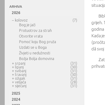
situaci
ARHIVA
2026
Bib
–
kolovoz
(7)
grijeh.
Bog je jači
godina 
Protuotrov za strah
Kada je
Otvorite vrata
Pomoć koju Bog pruža
(pročit
Uzdati se u Boga
dâ svoj
Živjeti u nedužnosti
Božja Bolja domovina
Zat
+
srpanj
(31)
prihvat
+
lipanj
(30)
+
svibanj
(31)
+
travanj
(30)
+
ožujak
(31)
+
veljača
(28)
+
siječanj
(31)
2025
2024