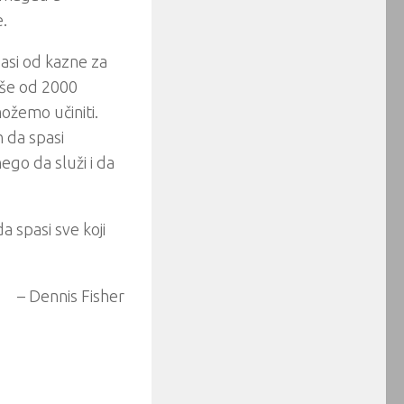
e.
pasi od kazne za
više od 2000
ožemo učiniti.
n da spasi
nego da služi i da
a spasi sve koji
– Dennis Fisher