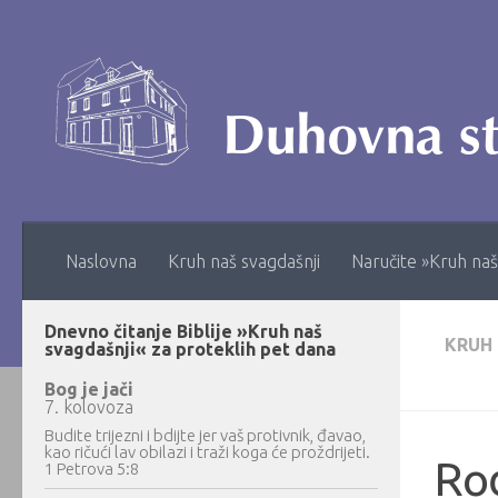
Skip to content
Naslovna
Kruh naš svagdašnji
Naručite »Kruh naš
Dnevno čitanje Biblije »Kruh naš
KRUH
svagdašnji« za proteklih pet dana
Bog je jači
7. kolovoza
Budite trijezni i bdijte jer vaš protivnik, đavao,
kao ričući lav obilazi i traži koga će proždrijeti.
Rođ
1 Petrova 5:8