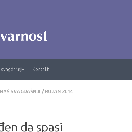
 svagdašnji«
Kontakt
 NAŠ SVAGDAŠNJI
/
RUJAN 2014
en da spasi