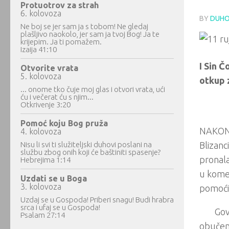
Protuotrov za strah
6. kolovoza
BY
DUHO
Ne boj se jer sam ja s tobom! Ne gledaj
plašljivo naokolo, jer sam ja tvoj Bog! Ja te
krijepim. Ja ti pomažem.
Izaija 41:10
I Sin Č
Otvorite vrata
5. kolovoza
otkup 
... onome tko čuje moj glas i otvori vrata, ući
ću i večerat ću s njim...
Otkrivenje 3:20
Pomoć koju Bog pruža
NAKON t
4. kolovoza
Nisu li svi ti služiteljski duhovi poslani na
Blizanc
službu zbog onih koji će baštiniti spasenje?
pronala
Hebrejima 1:14
u kome 
Uzdati se u Boga
3. kolovoza
pomoći
Uzdaj se u Gospoda! Priberi snagu! Budi hrabra
srca i ufaj se u Gospoda!
Gov
Psalam 27:14
obučeni