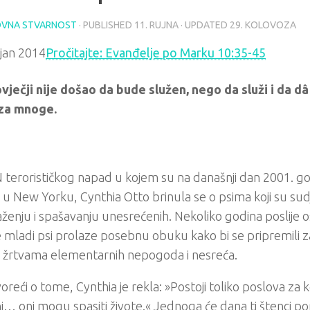
VNA STVARNOST
· PUBLISHED
11. RUJNA
· UPDATED
29. KOLOVOZA
Pročitajte: Evanđelje po Marku 10:35-45
ovječji nije došao da bude služen, nego da služi i da dâ
za mnoge.
erorističkog napad u kojem su na današnji dan 2001. go
i u New Yorku, Cynthia Otto brinula se o psima koji su sud
ženju i spašavanju unesrećenih. Nekoliko godina poslije o
mladi psi prolaze posebnu obuku kako bi se pripremili z
 žrtvama elementarnih nepogoda i nesreća.
oreći o tome, Cynthia je rekla: »Postoji toliko poslova za ko
… oni mogu spasiti živote.« Jednoga će dana ti štenci p