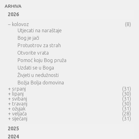
ARHIVA
2026
–
kolovoz
(8)
Utjecati na naraštaje
Bog je jači
Protuotrov za strah
Otvorite vrata
Pomoć koju Bog pruža
Uzdati se u Boga
Živjeti u nedužnosti
Božja Bolja domovina
+
srpanj
(31)
+
lipanj
(30)
+
svibanj
(31)
+
travanj
(30)
+
ožujak
(31)
+
veljača
(28)
+
siječanj
(31)
2025
2024