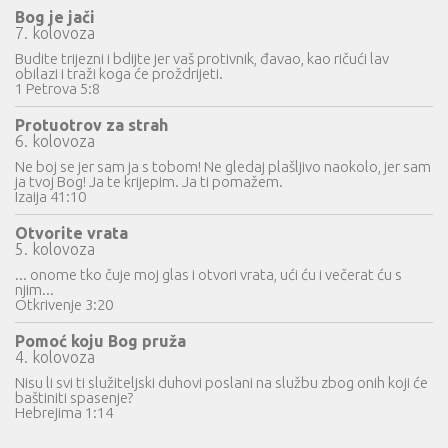
Bog je jači
7. kolovoza
Budite trijezni i bdijte jer vaš protivnik, đavao, kao ričući lav
obilazi i traži koga će proždrijeti.
1 Petrova 5:8
Protuotrov za strah
6. kolovoza
Ne boj se jer sam ja s tobom! Ne gledaj plašljivo naokolo, jer sam
ja tvoj Bog! Ja te krijepim. Ja ti pomažem.
Izaija 41:10
Otvorite vrata
5. kolovoza
... onome tko čuje moj glas i otvori vrata, ući ću i večerat ću s
njim...
Otkrivenje 3:20
Pomoć koju Bog pruža
4. kolovoza
Nisu li svi ti služiteljski duhovi poslani na službu zbog onih koji će
baštiniti spasenje?
Hebrejima 1:14