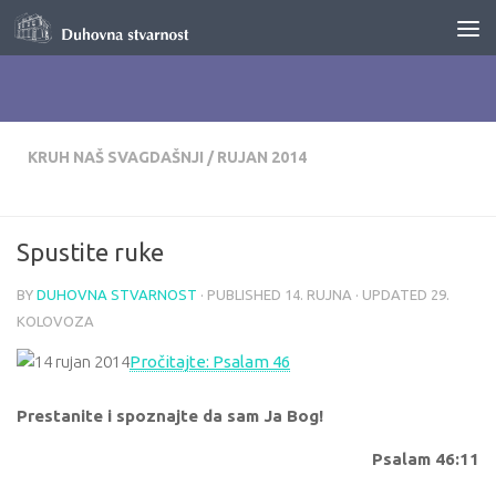
Skip to content
KRUH NAŠ SVAGDAŠNJI
/
RUJAN 2014
Spustite ruke
BY
DUHOVNA STVARNOST
· PUBLISHED
14. RUJNA
· UPDATED
29.
KOLOVOZA
Pročitajte: Psalam 46
Prestanite i spoznajte da sam Ja Bog!
Psalam 46:11