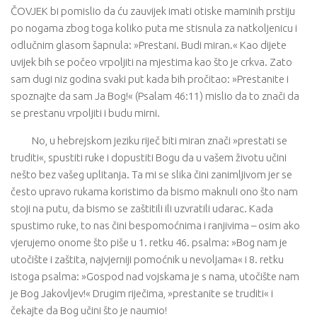
ČOVJEK bi pomislio da ću zauvijek imati otiske maminih prstiju
po nogama zbog toga koliko puta me stisnula za natkoljenicu i
odlučnim glasom šapnula: »Prestani. Budi miran.« Kao dijete
uvijek bih se počeo vrpoljiti na mjestima kao što je crkva. Zato
sam dugi niz godina svaki put kada bih pročitao: »Prestanite i
spoznajte da sam Ja Bog!« (Psalam 46:11) mislio da to znači da
se prestanu vrpoljiti i budu mirni.
No, u hebrejskom jeziku riječ biti miran znači »prestati se
truditi«, spustiti ruke i dopustiti Bogu da u vašem životu učini
nešto bez vašeg uplitanja. Ta mi se slika čini zanimljivom jer se
često upravo rukama koristimo da bismo maknuli ono što nam
stoji na putu, da bismo se zaštitili ili uzvratili udarac. Kada
spustimo ruke, to nas čini bespomoćnima i ranjivima – osim ako
vjerujemo onome što piše u 1. retku 46. psalma: »Bog nam je
utočište i zaštita, najvjerniji pomoćnik u nevoljama« i 8. retku
istoga psalma: »Gospod nad vojskama je s nama, utočište nam
je Bog Jakovljev!« Drugim riječima, »prestanite se truditi« i
čekajte da Bog učini što je naumio!