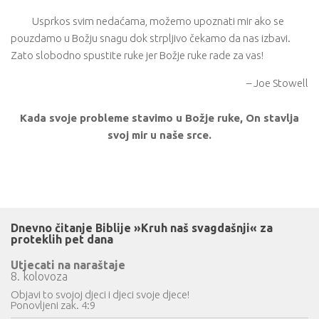
Usprkos svim nedaćama, možemo upoznati mir ako se
pouzdamo u Božju snagu dok strpljivo čekamo da nas izbavi.
Zato slobodno spustite ruke jer Božje ruke rade za vas!
– Joe Stowell
Kada svoje probleme stavimo u Božje ruke, On stavlja
svoj mir u naše srce.
Dnevno čitanje Biblije »Kruh naš svagdašnji« za
proteklih pet dana
Utjecati na naraštaje
8. kolovoza
Objavi to svojoj djeci i djeci svoje djece!
Ponovljeni zak. 4:9