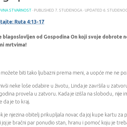
VNA STVARNOST
· PUBLISHED
7. STUDENOGA
· UPDATED
6. STUDENO
tajte: Ruta 4:13-17
e blagoslovljen od Gospodina On koji svoje dobrote n
 ni mrtvima!
možete biti tako ljubazni prema meni, a uopće me ne po
nivši neke loše odabire u životu, Linda je završila u zatvoru
 godina provela u zatvoru. Kada je izišla na slobodu, nije i
je da je to kraj.
ok je njezina obitelj prikupljala novac da joj kupe kartu za 
i joj je bračni par ponudio stan, hranu i pomoć koju je treba