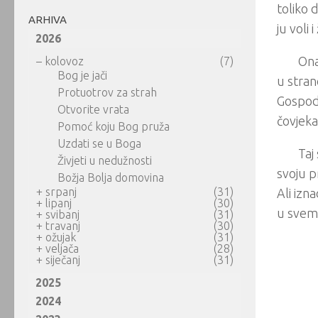
toliko 
ARHIVA
ju voli 
2026
Ona
–
kolovoz
(7)
Bog je jači
u strano
Protuotrov za strah
Gospodi
Otvorite vrata
čovjeka
Pomoć koju Bog pruža
Uzdati se u Boga
Taj
Živjeti u nedužnosti
svoju p
Božja Bolja domovina
+
srpanj
(31)
Ali izn
+
lipanj
(30)
u svemu
+
svibanj
(31)
+
travanj
(30)
+
ožujak
(31)
+
veljača
(28)
+
siječanj
(31)
2025
2024