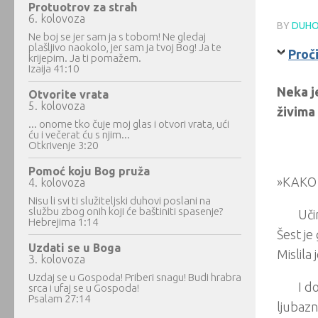
Protuotrov za strah
6. kolovoza
BY
DUHO
Ne boj se jer sam ja s tobom! Ne gledaj
plašljivo naokolo, jer sam ja tvoj Bog! Ja te
Proči
krijepim. Ja ti pomažem.
Izaija 41:10
Neka j
Otvorite vrata
5. kolovoza
živima
... onome tko čuje moj glas i otvori vrata, ući
ću i večerat ću s njim...
Otkrivenje 3:20
Pomoć koju Bog pruža
»KAKO 
4. kolovoza
Nisu li svi ti služiteljski duhovi poslani na
službu zbog onih koji će baštiniti spasenje?
Uči
Hebrejima 1:14
Šest je
Uzdati se u Boga
Mislila 
3. kolovoza
Uzdaj se u Gospoda! Priberi snagu! Budi hrabra
I d
srca i ufaj se u Gospoda!
Psalam 27:14
ljubazn