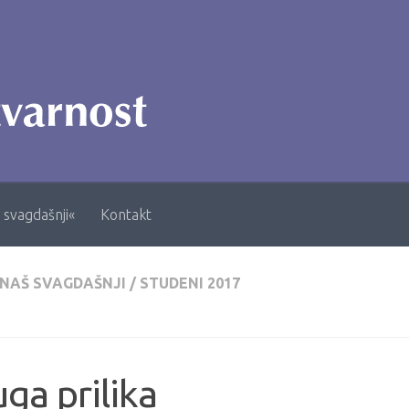
 svagdašnji«
Kontakt
 NAŠ SVAGDAŠNJI
/
STUDENI 2017
ga prilika