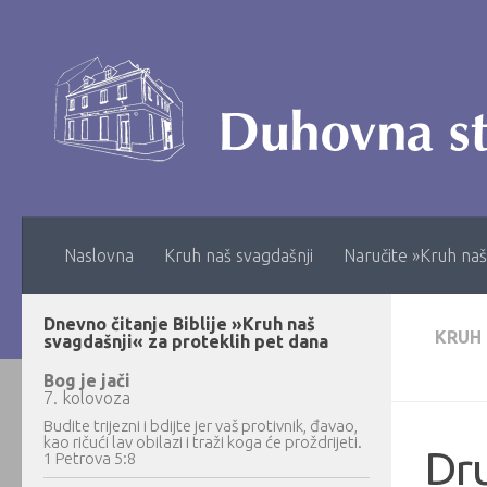
Skip to content
Naslovna
Kruh naš svagdašnji
Naručite »Kruh naš
Dnevno čitanje Biblije »Kruh naš
KRUH
svagdašnji« za proteklih pet dana
Bog je jači
7. kolovoza
Budite trijezni i bdijte jer vaš protivnik, đavao,
kao ričući lav obilazi i traži koga će proždrijeti.
Dru
1 Petrova 5:8