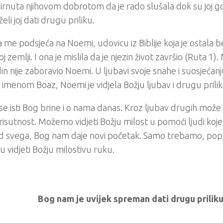
dirnuta njihovom dobrotom da je rado slušala dok su joj go
i želi joj dati drugu priliku.
 me podsjeća na Noemi, udovicu iz Biblije koja je ostala b
j zemlji. I ona je mislila da je njezin život završio (Ruta 1
n nije zaboravio Noemi. U ljubavi svoje snahe i suosjeća
 imenom Boaz, Noemi je vidjela Božju ljubav i drugu prilik
 se isti Bog brine i o nama danas. Kroz ljubav drugih može 
risutnost. Možemo vidjeti Božju milost u pomoći ljudi ko
ad svega, Bog nam daje novi početak. Samo trebamo, pop
 vidjeti Božju milostivu ruku.
Bog nam je uvijek spreman dati drugu priliku