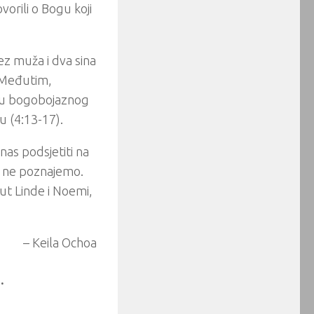
vorili o Bogu koji
ez muža i dva sina
). Međutim,
nju bogobojaznog
u (4:13-17).
nas podsjetiti na
je ne poznajemo.
ut Linde i Noemi,
– Keila Ochoa
.