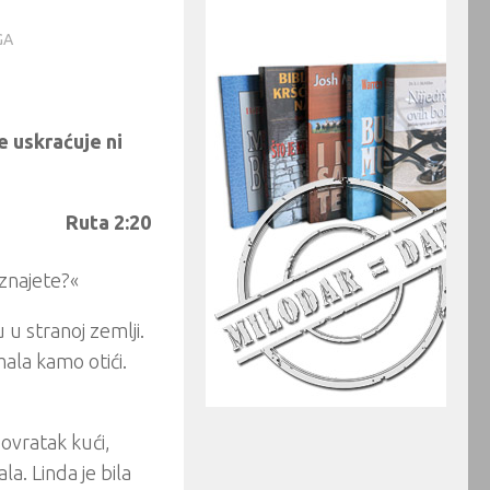
GA
e uskraćuje ni
Ruta 2:20
znajete?«
 u stranoj zemlji.
mala kamo otići.
povratak kući,
la. Linda je bila