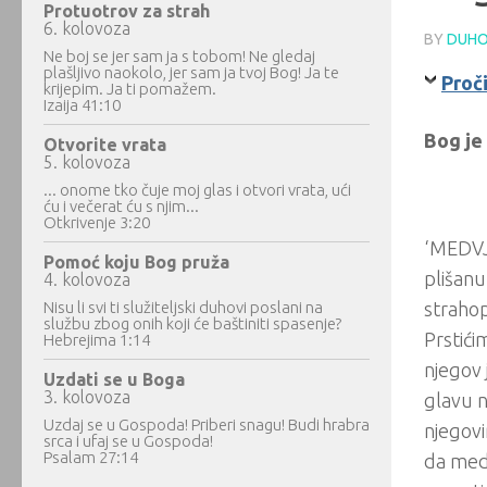
Protuotrov za strah
6. kolovoza
BY
DUHO
Ne boj se jer sam ja s tobom! Ne gledaj
plašljivo naokolo, jer sam ja tvoj Bog! Ja te
Proči
krijepim. Ja ti pomažem.
Izaija 41:10
Bog je 
Otvorite vrata
5. kolovoza
... onome tko čuje moj glas i otvori vrata, ući
ću i večerat ću s njim...
Otkrivenje 3:20
‘MEDVJE
Pomoć koju Bog pruža
plišanu
4. kolovoza
Nisu li svi ti služiteljski duhovi poslani na
strahop
službu zbog onih koji će baštiniti spasenje?
Prstići
Hebrejima 1:14
njegov 
Uzdati se u Boga
3. kolovoza
glavu n
Uzdaj se u Gospoda! Priberi snagu! Budi hrabra
njegovi
srca i ufaj se u Gospoda!
Psalam 27:14
da medv