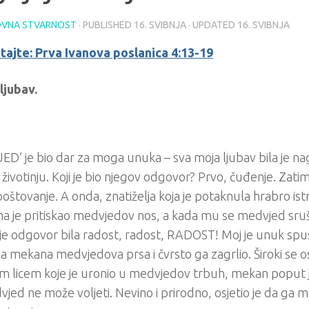
VNA STVARNOST
· PUBLISHED
16. SVIBNJA
· UPDATED
16. SVIBNJA
tajte: Prva Ivanova poslanica 4:13-19
ljubav.
D’ je bio dar za moga unuka – sva moja ljubav bila je n
 životinju. Koji je bio njegov odgovor? Prvo, čuđenje. Zati
oštovanje. A onda, znatiželja koja je potaknula hrabro istr
ma je pritiskao medvjedov nos, a kada mu se medvjed sruš
je odgovor bila radost, radost, RADOST! Moj je unuk spu
a mekana medvjedova prsa i čvrsto ga zagrlio. Široki se o
m licem koje je uronio u medvjedov trbuh, mekan poput j
jed ne može voljeti. Nevino i prirodno, osjetio je da ga me