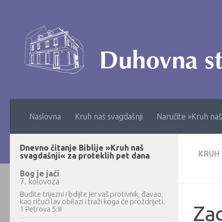
Skip to content
Naslovna
Kruh naš svagdašnji
Naručite »Kruh naš
Dnevno čitanje Biblije »Kruh naš
KRUH
svagdašnji« za proteklih pet dana
Bog je jači
7. kolovoza
Budite trijezni i bdijte jer vaš protivnik, đavao,
kao ričući lav obilazi i traži koga će proždrijeti.
Zag
1 Petrova 5:8