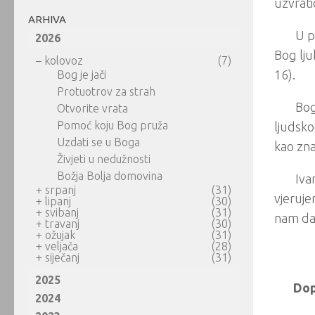
uzvrati
ARHIVA
U p
2026
Bog lju
–
kolovoz
(7)
16).
Bog je jači
Protuotrov za strah
Bog
Otvorite vrata
Pomoć koju Bog pruža
ljudsko
Uzdati se u Boga
kao zna
Živjeti u nedužnosti
Božja Bolja domovina
Iva
+
srpanj
(31)
vjeruje
+
lipanj
(30)
+
svibanj
(31)
nam da 
+
travanj
(30)
+
ožujak
(31)
+
veljača
(28)
+
siječanj
(31)
2025
Dop
2024