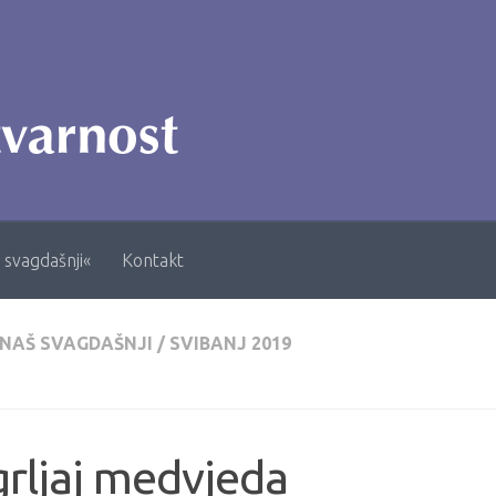
 svagdašnji«
Kontakt
 NAŠ SVAGDAŠNJI
/
SVIBANJ 2019
rljaj medvjeda