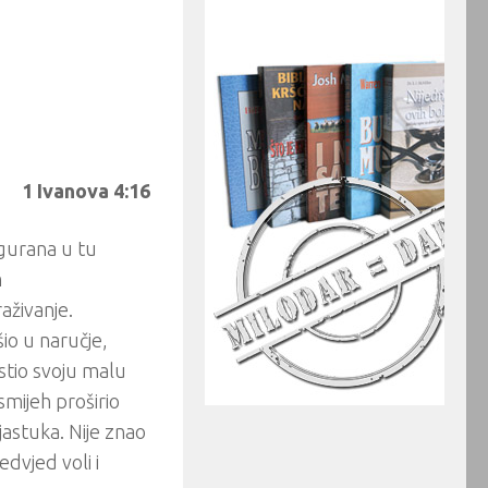
1 Ivanova 4:16
agurana u tu
m
aživanje.
io u naručje,
stio svoju malu
smijeh proširio
astuka. Nije znao
dvjed voli i