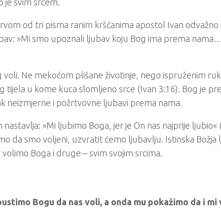
o je svim srcem.
rvom od tri pisma ranim kršćanima apostol Ivan odvažno iz
bav: »Mi smo upoznali ljubav koju Bog ima prema nama… B
 voli. Ne mekoćom plišane životinje, nego ispruženim r
g tijela u kome kuca slomljeno srce (Ivan 3:16). Bog je p
k neizmjerne i požrtvovne ljubavi prema nama.
n nastavlja: »Mi ljubimo Boga, jer je On nas najprije ljubio« 
mo da smo voljeni, uzvratit ćemo ljubavlju. Istinska Božj
volimo Boga i druge – svim svojim srcima.
ustimo Bogu da nas voli, a onda mu pokažimo da i mi 