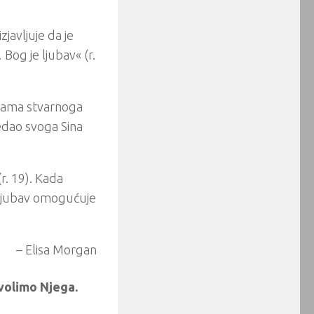
javljuje da je
og je ljubav« (r.
ukama stvarnoga
redao svoga Sina
(r. 19). Kada
a ljubav omogućuje
– Elisa Morgan
volimo Njega.